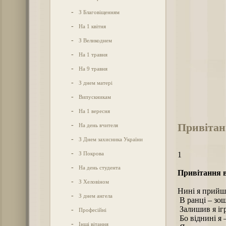
-
З Благовіщенням
-
На 1 квітня
-
З Великоднем
-
На 1 травня
-
На 9 травня
-
З днем матері
-
Випускникам
-
На 1 вересня
Привітан
-
На день вчителя
-
З Днем захисника України
-
З Покрова
1
-
На день студента
Привітання в
-
З Хеловіном
Нині я прийш
-
З днем ангела
В ранці – зош
Залишив я ігр
-
Професійні
Бо віднині я 
-
Інші вітання