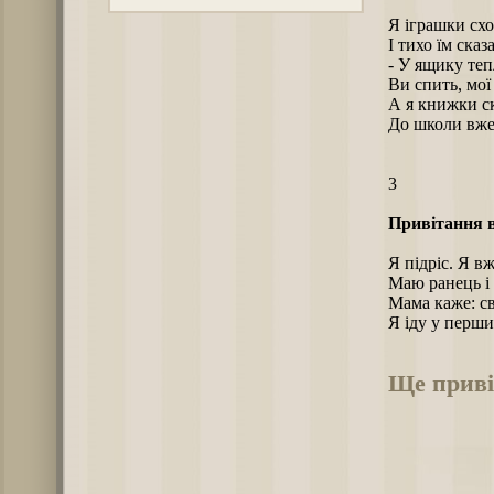
Я іграшки сх
І тихо їм сказ
- У ящику теп
Ви спить, мої
А я книжки с
До школи вже 
3
Привітання в
Я підріс. Я в
Маю ранець і 
Мама каже: св
Я іду у перши
Ще приві