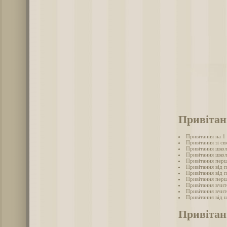
Привітан
Привітання на 1
Привітання зі св
Привітання школ
Привітання школ
Привітання перш
Привітання від 
Привітання від 
Привітання перш
Привітання вчит
Привітання вчит
Привітання від ш
Привітан