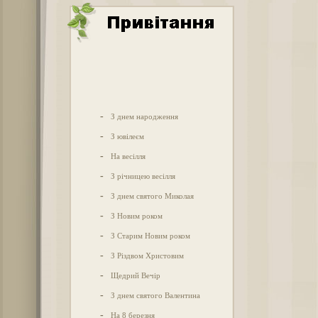
-
З днем народження
-
З ювілеєм
-
На весілля
-
З річницею весілля
-
З днем святого Миколая
-
З Новим роком
-
З Старим Новим роком
-
З Різдвом Христовим
-
Щедрий Вечір
-
З днем святого Валентина
-
На 8 березня