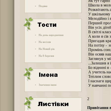
Як тут гарно 
Школа в моло
-
Подяка
Розквітають 
У шкільному 
Мелодійно і 
Перший пролу
Він усіх діте
В світлі клас
-
На день народження
А коли я сів з
Пригадав кра
-
На весілля
На потіху - н
-
На Новий рік
Промінь сонц
Він осяяв на
-
На 8 березня
Заглянув у мі
...Залишив я і
Бо віднині я 
А учитель на
Теплим слово
І наснаги щи
-
Значення імені
У навчанні п
2
Привітання в