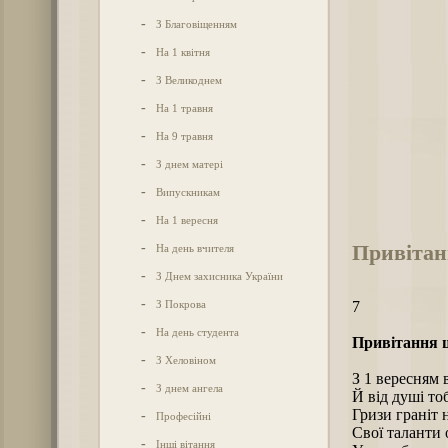
-
З Благовіщенням
-
На 1 квітня
-
З Великоднем
-
На 1 травня
-
На 9 травня
-
З днем матері
-
Випускникам
-
На 1 вересня
Привітан
-
На день вчителя
-
З Днем захисника України
-
З Покрова
7
-
На день студента
Привітання 
-
З Хеловіном
З 1 вересням 
-
З днем ангела
Й від душі то
Гризи граніт 
-
Професійні
Свої таланти 
-
Інші вітання