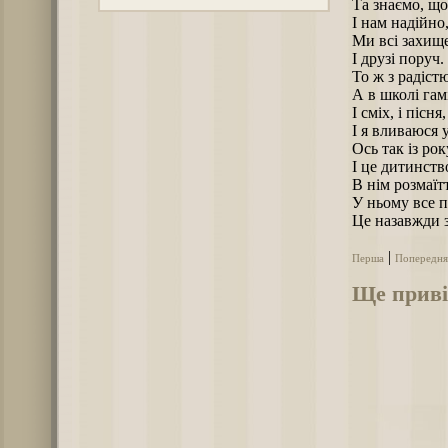
Та знаємо, що
І нам надійно
Ми всі захищен
І друзі поруч.
То ж з радіст
А в школі гам
І сміх, і піс
І я вливаюся 
Ось так із рок
І це дитинств
В нім розмаїт
У ньому все 
Це назавжди 
|
Перша
Попередня
Ще приві