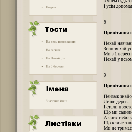
Учнем будь з
І усім допома
-
Подяка
8
Привітання 
-
На день народження
Нехай навчанн
Знання хай ус
-
На весілля
Ми з 1 вересн
-
На Новий рік
Нехай у всьом
-
На 8 березня
9
Привітання 
Пейзаж знайом
-
Значення імені
Лише дерева 
І стали просто
Що ми садили,
А синє небо з
Що кличе зав
Ми не тримає