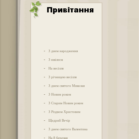
-
З днем народження
-
З ювілеєм
-
На весілля
-
З річницею весілля
-
З днем святого Миколая
-
З Новим роком
-
З Старим Новим роком
-
З Різдвом Христовим
-
Щедрий Вечір
-
З днем святого Валентина
-
На 8 березня