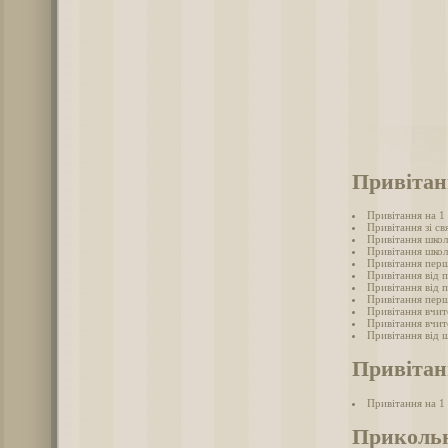
Привітан
Привітання на 1
Привітання зі св
Привітання школ
Привітання школ
Привітання перш
Привітання від 
Привітання від 
Привітання перш
Привітання вчит
Привітання вчит
Привітання від ш
Привітан
Привітання на 1
Прикольн