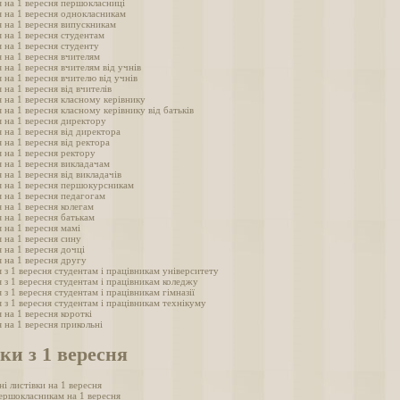
 на 1 вересня першокласниці
 на 1 вересня однокласникам
 на 1 вересня випускникам
 на 1 вересня студентам
 на 1 вересня студенту
 на 1 вересня вчителям
 на 1 вересня вчителям від учнів
 на 1 вересня вчителю від учнів
 на 1 вересня від вчителів
 на 1 вересня класному керівнику
 на 1 вересня класному керівнику від батьків
 на 1 вересня директору
 на 1 вересня від директора
 на 1 вересня від ректора
 на 1 вересня ректору
 на 1 вересня викладачам
 на 1 вересня від викладачів
я на 1 вересня першокурсникам
 на 1 вересня педагогам
 на 1 вересня колегам
 на 1 вересня батькам
 на 1 вересня мамі
 на 1 вересня сину
 на 1 вересня дочці
 на 1 вересня другу
 з 1 вересня студентам і працівникам університету
 з 1 вересня студентам і працівникам коледжу
 з 1 вересня студентам і працівникам гімназії
 з 1 вересня студентам і працівникам технікуму
 на 1 вересня короткі
 на 1 вересня прикольні
ки з 1 вересня
ні листівки на 1 вересня
ершокласникам на 1 вересня