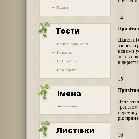
настроєм.
-
Подяка
14
Привітан
Шановні б
-
На день народження
запасу те
новими ус
-
На весілля
знань наш
-
На Новий рік
відкриття
-
На 8 березня
15
Привітан
День знан
-
Значення імені
трепетом 
перемогу 
рік прине
16