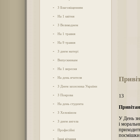
-
З Благовіщенням
-
На 1 квітня
-
З Великоднем
-
На 1 травня
-
На 9 травня
-
З днем матері
-
Випускникам
-
На 1 вересня
Привіт
-
На день вчителя
-
З Днем захисника України
-
З Покрова
13
-
На день студента
Привітан
-
З Хеловіном
У День зн
-
З днем ангела
і моральн
приходить
-
Професійні
посмішки,
-
Інші вітання