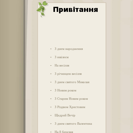
-
З днем народження
-
З ювілеєм
-
На весілля
-
З річницею весілля
-
З днем святого Миколая
-
З Новим роком
-
З Старим Новим роком
-
З Різдвом Христовим
-
Щедрий Вечір
-
З днем святого Валентина
-
На 8 березня