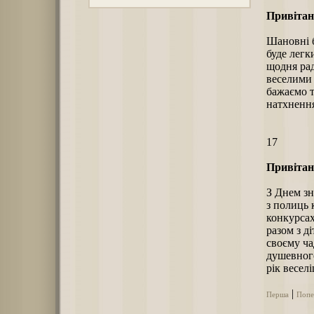
Привітан
Шановні б
буде легк
щодня ра
веселими 
бажаємо т
натхнення
17
Привітан
З Днем зн
з полиць 
конкурсах
разом з д
своєму ча
душевного
рік веселі
|
Перша
Попе