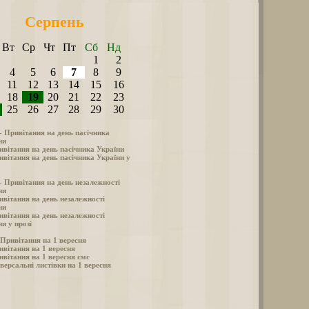
Серпень
Вт
Ср
Чт
Пт
Сб
Нд
1
2
4
5
6
7
8
9
11
12
13
14
15
16
18
19
20
21
22
23
25
26
27
28
29
30
 - Привітання на день пасічника
ни
ивітання на день пасічника України
ивітання на день пасічника України у
 - Привітання на день незалежності
ни
ивітання на день незалежності
ни
ивітання на день незалежності
и у прозі
- Привітання на 1 вересня
ивітання на 1 вересня
ивітання на 1 вересня смс
версальні листівки на 1 вересня