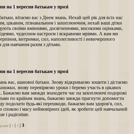
ня на 1 вересня батькам у прозі
атьки, вітаємо вас з Днем знань. Нехай цей рік для всіх нас
им, цікавим, пізнавальним і захоплюючим, нехай ваші дітки
дують своїми вміннями, досягненнями, високими оцінками,
ідеями, чудесним настроєм і яскравими мріями. А вам ми
ерпіння, витримки, сил, наполегливості і невичерпного
 для навчання разом з дітьми.
ня на 1 вересня батькам у прозі
ань вас, шановні батьки. Знову відкриваємо зошити і дістаємо
книжки, знову перевіряємо уроки і беремо участь в цікавих
. Бажаємо вам завжди знаходити час на захоплюючі подорожі
ітьми по країнам знань, бажаємо завжди прагнути допомогти
ду подолати будь-які перешкоди, бажаємо вам здоров'я, сил,
 спокою і масу неймовірних ідей, як зробити цей навчальний
ше і радісніше.
|
|
|
3
редня
1
2