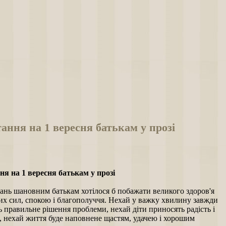
ання на 1 вересня батькам у прозі
ня на 1 вересня батькам у прозі
ань шановним батькам хотілося б побажати великого здоров'я
их сил, спокою і благополуччя. Нехай у важку хвилину завжди
 правильне рішення проблеми, нехай діти приносять радість і
 нехай життя буде наповнене щастям, удачею і хорошим