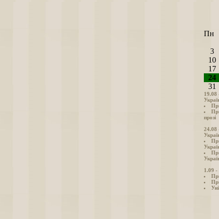
Пн
3
10
17
24
31
19.08
Украї
Пр
Пр
прозі
24.08
Украї
Пр
Украї
Пр
Україн
1.09 
Пр
Пр
Уні