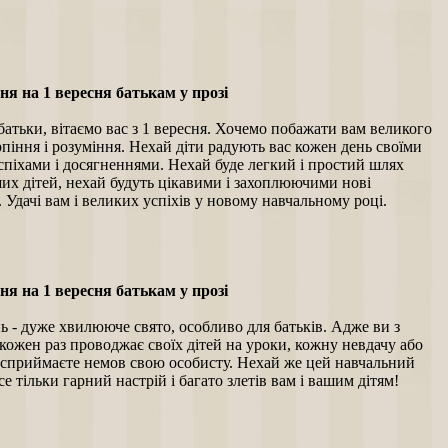
ня на 1 вересня батькам у прозі
атьки, вітаємо вас з 1 вересня. Хочемо побажати вам великого
рпіння і розуміння. Нехай діти радують вас кожен день своїми
піхами і досягненнями. Нехай буде легкий і простий шлях
их дітей, нехай будуть цікавими і захоплюючими нові
. Удачі вам і великих успіхів у новому навчальному році.
ня на 1 вересня батькам у прозі
ь - дуже хвилююче свято, особливо для батьків. Адже ви з
кожен раз проводжає своїх дітей на уроки, кожну невдачу або
сприймаєте немов свою особисту. Нехай же цей навчальний
се тільки гарний настрій і багато злетів вам і вашим дітям!