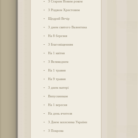
-
З Старим Новим роком
-
З Різдвом Христовим
-
Щедрий Вечір
-
З днем святого Валентина
-
На 8 березня
-
З Благовіщенням
-
На 1 квітня
-
З Великоднем
-
На 1 травня
-
На 9 травня
-
З днем матері
-
Випускникам
-
На 1 вересня
-
На день вчителя
-
З Днем захисника України
-
З Покрова