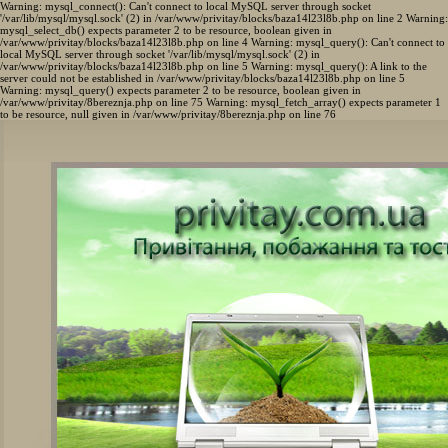
Warning: mysql_connect(): Can't connect to local MySQL server through socket
'/var/lib/mysql/mysql.sock' (2) in /var/www/privitay/blocks/baza14l23l8b.php on line 2 Warning:
mysql_select_db() expects parameter 2 to be resource, boolean given in
/var/www/privitay/blocks/baza14l23l8b.php on line 4 Warning: mysql_query(): Can't connect to
local MySQL server through socket '/var/lib/mysql/mysql.sock' (2) in
/var/www/privitay/blocks/baza14l23l8b.php on line 5 Warning: mysql_query(): A link to the
server could not be established in /var/www/privitay/blocks/baza14l23l8b.php on line 5
Warning: mysql_query() expects parameter 2 to be resource, boolean given in
/var/www/privitay/8bereznja.php on line 75 Warning: mysql_fetch_array() expects parameter 1
to be resource, null given in /var/www/privitay/8bereznja.php on line 76