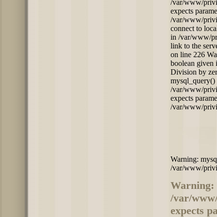
/var/www/privi
expects paramet
/var/www/privi
connect to loc
in /var/www/pr
link to the ser
on line 226 Wa
boolean given 
Division by ze
mysql_query() 
/var/www/privi
expects paramet
/var/www/privi
Warning: mysql_
/var/www/privi
Warning: 
/var/www/
expects pa