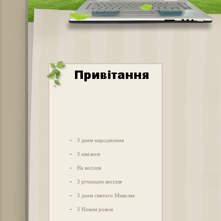
-
З днем народження
-
З ювілеєм
-
На весілля
-
З річницею весілля
-
З днем святого Миколая
-
З Новим роком