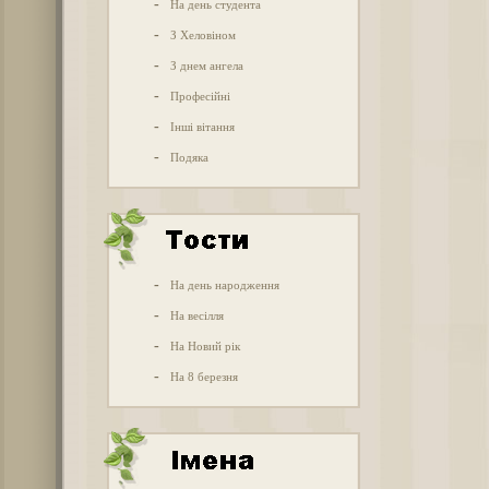
-
На день студента
-
З Хеловіном
-
З днем ангела
-
Професійні
-
Інші вітання
-
Подяка
-
На день народження
-
На весілля
-
На Новий рік
-
На 8 березня