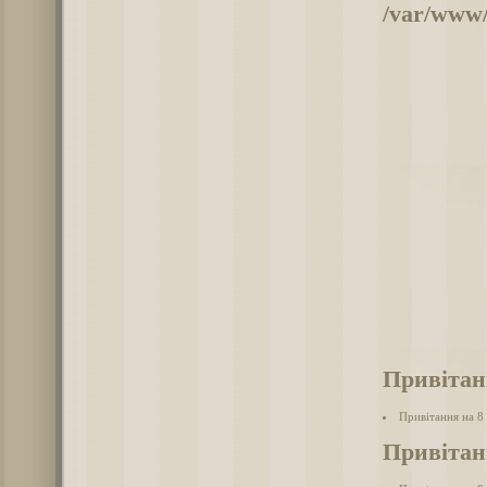
/var/www/
Привітан
Привітання на 8
Привітан