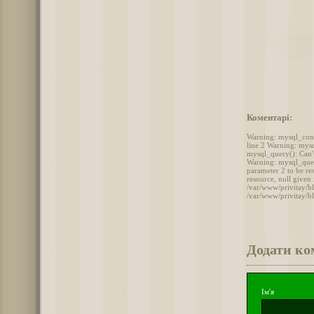
Коментарі:
Warning: mysql_conne
line 2 Warning: mysq
mysql_query(): Can't
Warning: mysql_query
parameter 2 to be r
resource, null given
/var/www/privitay/bl
/var/www/privitay/b
Додати ко
Ім'я