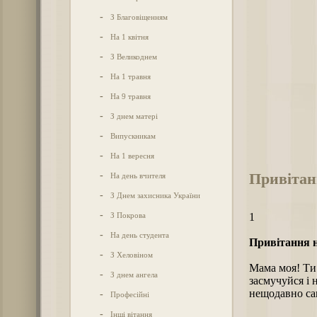
-
З Благовіщенням
-
На 1 квітня
-
З Великоднем
-
На 1 травня
-
На 9 травня
-
З днем матері
-
Випускникам
-
На 1 вересня
Привітан
-
На день вчителя
-
З Днем захисника України
-
З Покрова
1
-
На день студента
Привітання н
-
З Хеловіном
Мама моя! Ти 
-
З днем ангела
засмучуйся і 
нещодавно сам
-
Професійні
-
Інші вітання