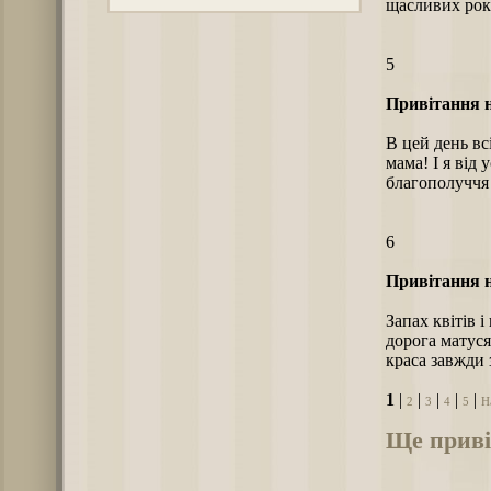
щасливих рок
5
Привітання н
В цей день вс
мама! І я від 
благополуччя
6
Привітання н
Запах квітів 
дорога матуся
краса завжди 
1
|
|
|
|
|
2
3
4
5
Н
Ще приві