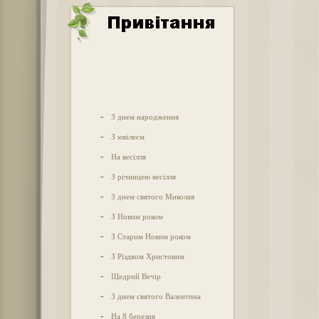
-
З днем народження
-
З ювілеєм
-
На весілля
-
З річницею весілля
-
З днем святого Миколая
-
З Новим роком
-
З Старим Новим роком
-
З Різдвом Христовим
-
Щедрий Вечір
-
З днем святого Валентина
-
На 8 березня