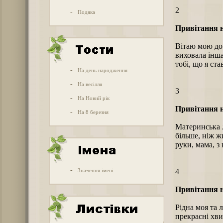
2
-
Подяка
Привітання н
Вітаю мою дор
виховала інша
тобі, що я ст
-
На день народження
-
На весілля
3
-
На Новий рік
Привітання н
-
На 8 березня
Материнська л
більше, ніж ж
руки, мама, з 
-
Значення імені
4
Привітання н
Рідна моя та 
прекрасні хви