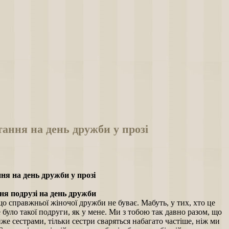
ання на день дружби у прозі
ня на день дружби у прозі
я подрузі на день дружби
о справжньої жіночої дружби не буває. Мабуть, у тих, хто це
е було такої подруги, як у мене. Ми з тобою так давно разом, що
же сестрами, тільки сестри сваряться набагато частіше, ніж ми