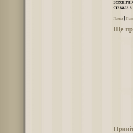
всесвітн
ставала з
|
Перша
Поп
Ще при
Приві