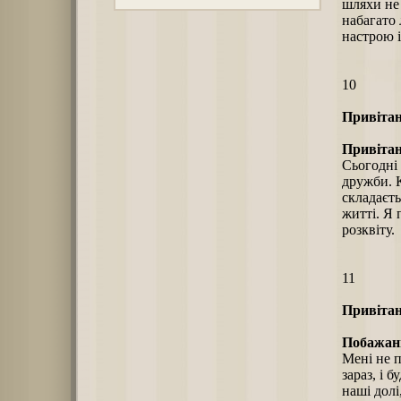
шляхи не 
набагато 
настрою 
10
Привітан
Привітан
Сьогодні 
дружби. 
складаєть
житті. Я
розквіту.
11
Привітан
Побажанн
Мені не п
зараз, і 
наші долі