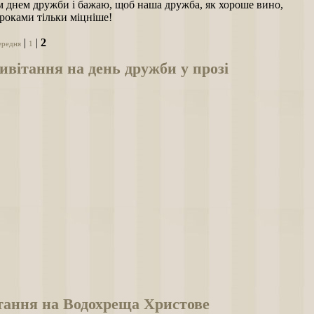
ім днем дружби і бажаю, щоб наша дружба, як хороше вино,
 роками тільки міцніше!
|
|
2
ередня
1
вітання на день дружби у прозі
тання на Водохреща Христове