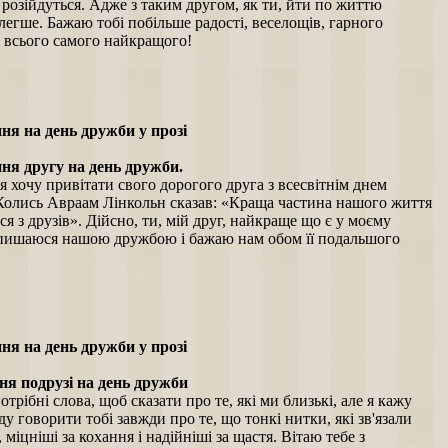
розійдуться. Адже з таким другом, як ти, йти по життю
легше. Бажаю тобі побільше радості, веселощів, гарного
і всього самого найкращого!
ня на день дружби у прозі
ня другу на день дружби.
я хочу привітати свого дорогого друга з всесвітнім днем
Колись Авраам Лінкольн сказав: «Краща частина нашого життя
ся з друзів». Дійсно, ти, мій друг, найкраще що є у моєму
 пишаюся нашою дружбою і бажаю нам обом її подальшого
ня на день дружби у прозі
я подрузі на день дружби
отрібні слова, щоб сказати про те, які ми близькі, але я кажу
буду говорити тобі завжди про те, що тонкі нитки, які зв'язали
, міцніші за кохання і надійніші за щастя. Вітаю тебе з