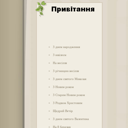
-
З днем народження
-
З ювілеєм
-
На весілля
-
З річницею весілля
-
З днем святого Миколая
-
З Новим роком
-
З Старим Новим роком
-
З Різдвом Христовим
-
Щедрий Вечір
-
З днем святого Валентина
-
На 8 березня