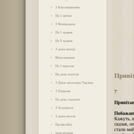
-
З Благовіщенням
-
На 1 квітня
-
З Великоднем
-
На 1 травня
-
На 9 травня
-
З днем матері
-
Випускникам
-
На 1 вересня
Привіт
-
На день вчителя
-
З Днем захисника України
-
З Покрова
7
-
На день студента
Привітан
-
З Хеловіном
Побажанн
-
З днем ангела
Кажуть, щ
сказав, н
-
Професійні
стали май
-
Інші вітання