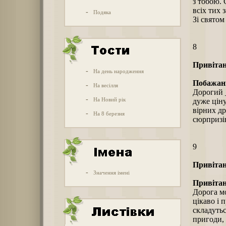
з тобою. 
всіх тих 
-
Подяка
Зі святом
8
Привітан
-
На день народження
Побажанн
-
На весілля
Дорогий _
-
На Новий рік
дуже ціну
вірних др
-
На 8 березня
сюрпризів
9
Привітан
-
Значення імені
Привітан
Дорога мо
цікаво і 
складутьс
пригоди, 