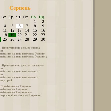
Серпень
Вт
Ср
Чт
Пт
Сб
Нд
1
2
4
5
6
7
8
9
11
12
13
14
15
16
18
19
20
21
22
23
25
26
27
28
29
30
 - Привітання на день пасічника
ни
ивітання на день пасічника України
ивітання на день пасічника України у
 - Привітання на день незалежності
ни
ивітання на день незалежності
ни
ивітання на день незалежності
ни у прозі
- Привітання на 1 вересня
ивітання на 1 вересня
ивітання на 1 вересня смс
іверсальні листівки на 1 вересня