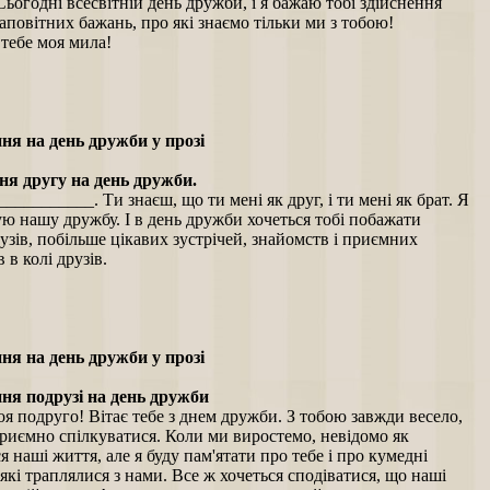
Сьогодні всесвітній день дружби, і я бажаю тобі здійснення
заповітних бажань, про які знаємо тільки ми з тобою!
 тебе моя мила!
ня на день дружби у прозі
я другу на день дружби.
__________. Ти знаєш, що ти мені як друг, і ти мені як брат. Я
ю нашу дружбу. І в день дружби хочеться тобі побажати
узів, побільше цікавих зустрічей, знайомств і приємних
 в колі друзів.
ня на день дружби у прозі
ня подрузі на день дружби
я подруго! Вітає тебе з днем дружби. З тобою завжди весело,
приємно спілкуватися. Коли ми виростемо, невідомо як
я наші життя, але я буду пам'ятати про тебе і про кумедні
які траплялися з нами. Все ж хочеться сподіватися, що наші