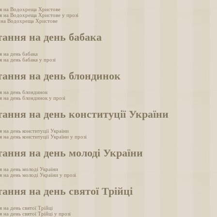
я на Водохреща Христове
я на Водохреща Христове у прозі
 на Водохреща Христове
тання на день бабака
я на день бабака
 на день бабака у прозі
тання на день блондинок
я на день блондинок
я на день блондинок у прозі
ання на день конституції України
 на день конституції України
 на день конституції України у прозі
ання на день молоді України
я на день молоді України
 на день молоді України у прозі
ання на день святої Трійці
 на день святої Трійці
 на день святої Трійці у прозі