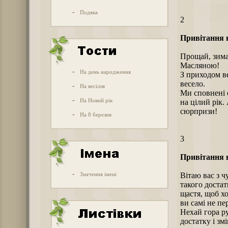
-
Подяка
2
Привітання 
Прощай, зима,
Масляною!
-
На день народження
З приходом ве
весело.
-
На весілля
Ми сповнені о
-
На Новий рік
на цілий рік.
сюрпризи!
-
На 8 березня
3
Привітання 
-
Значення імені
Вітаю вас з 
такого достат
щастя, щоб хо
ви самі не пе
Нехай гора р
достатку і зм