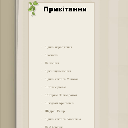
-
З днем народження
-
З ювілеєм
-
На весілля
-
З річницею весілля
-
З днем святого Миколая
-
З Новим роком
-
З Старим Новим роком
-
З Різдвом Христовим
-
Щедрий Вечір
-
З днем святого Валентина
-
На 8 березня