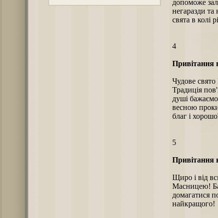
допоможе зал
негаразди та 
свята в колі р
4
Привітання 
Чудове свято 
Традиція пов'
душі бажаємо
весною проки
благ і хорошо
5
Привітання 
Щиро і від вс
Масницею! Ба
домагатися п
найкращого!