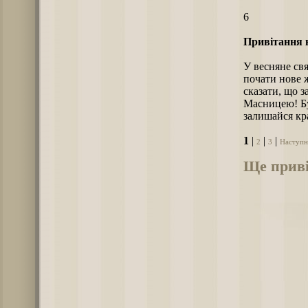
6
Привітання 
У весняне свя
почати нове ж
сказати, що з
Масницею! Бу
залишайся кра
1
|
|
|
2
3
Наступн
Ще приві