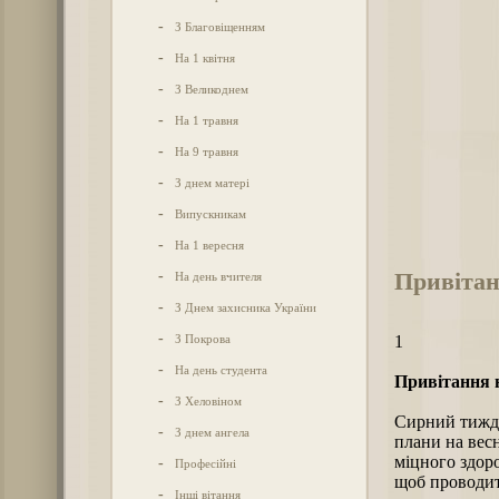
-
З Благовіщенням
-
На 1 квітня
-
З Великоднем
-
На 1 травня
-
На 9 травня
-
З днем матері
-
Випускникам
-
На 1 вересня
Привітан
-
На день вчителя
-
З Днем захисника України
-
З Покрова
1
-
На день студента
Привітання 
-
З Хеловіном
Сирний тижде
-
З днем ангела
плани на весн
міцного здоро
-
Професійні
щоб проводити
-
Інші вітання