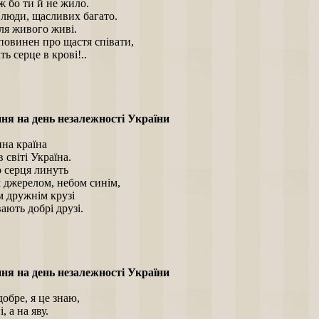
ж бо ти й не жило.
 люди, щасливих багато.
ля живого живі.
повинен про щастя співати,
ть серце в крові!..
ня на день незалежності України
на країна
в світі Україна.
до серця линуть
 джерелом, небом синім,
ім дружнім крузі
вають добрі друзі.
ня на день незалежності України
добре, я це знаю,
і, а на яву.