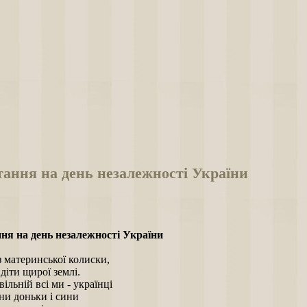
ання на день незалежності України
ня на день незалежності України
з материнської колиски,
 діти щирої землі.
вільній всі ми - українці
ни доньки і сини