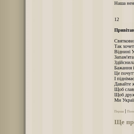
Наша нен
12
Привітан
Святковий
Так хочет
Віднині У
Запам'ята
Здійснила
Бажання і
Це почутт
І підніма
Давайте ж
Щоб слав
Щоб дружн
Ми Україн
|
Перша
Поп
Ще пр