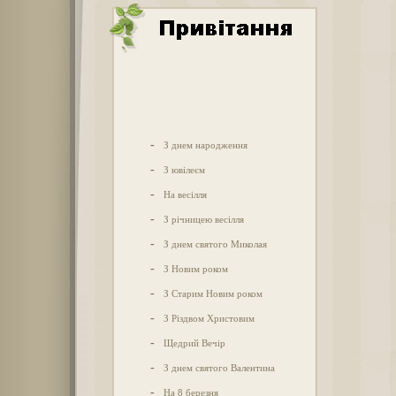
-
З днем народження
-
З ювілеєм
-
На весілля
-
З річницею весілля
-
З днем святого Миколая
-
З Новим роком
-
З Старим Новим роком
-
З Різдвом Христовим
-
Щедрий Вечір
-
З днем святого Валентина
-
На 8 березня