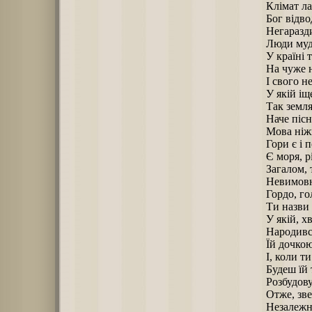
Клімат ла
Бог відво
Негаразди
Люди муд
У країні 
На чуже н
І свого н
У якій іщ
Так земля
Наче пісн
Мова ніжн
Гори є і 
Є моря, р
Загалом, 
Невимовн
Гордо, го
Ти назви 
У якій, х
Народивс
Їй дочко
І, коли т
Будеш їй 
Розбудову
Отже, зве
Незалежна