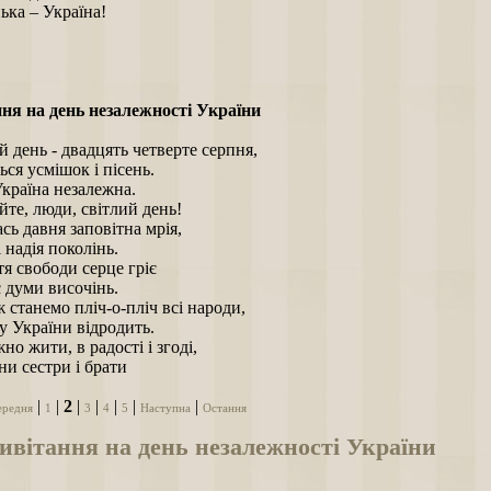
ька – Україна!
ня на день незалежності України
 день - двадцять четверте серпня,
ься усмішок і пісень.
країна незалежна.
йте, люди, світлий день!
сь давня заповітна мрія,
 надія поколінь.
я свободи серце гріє
є думи височінь.
 станемо пліч-о-пліч всі народи,
у України відродить.
о жити, в радості і згоді,
и сестри і брати
|
|
2
|
|
|
|
|
ередня
1
3
4
5
Наступна
Остання
ивітання на день незалежності України