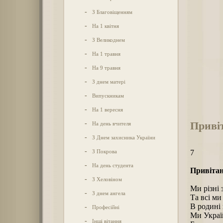
-
З Благовіщенням
-
На 1 квітня
-
З Великоднем
-
На 1 травня
-
На 9 травня
-
З днем матері
-
Випускникам
-
На 1 вересня
Привіт
-
На день вчителя
-
З Днем захисника України
-
З Покрова
7
-
На день студента
Привітан
-
З Хеловіном
Ми різні 
-
З днем ангела
Та всі ми
В родині 
-
Професійні
Ми Украї
-
Інші вітання