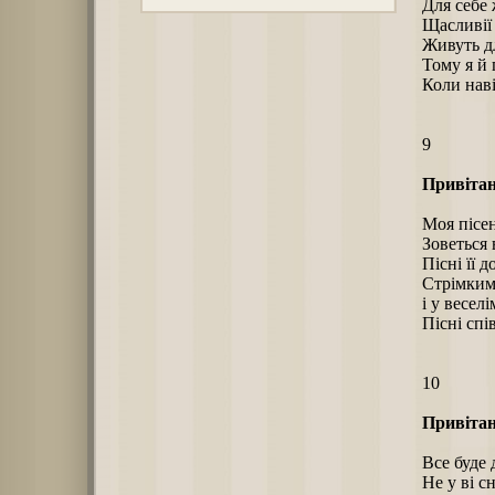
Для себе 
Щасливії
Живуть д
Тому я й 
Коли наві
9
Привітан
Моя пісен
Зоветься 
Пісні її 
Стрімким
і у весел
Пісні спі
10
Привітан
Все буде 
Не у ві сн