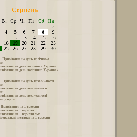
Серпень
Вт
Ср
Чт
Пт
Сб
Нд
1
2
4
5
6
7
8
9
11
12
13
14
15
16
18
19
20
21
22
23
25
26
27
28
29
30
 - Привітання на день пасічника
ни
ивітання на день пасічника України
ивітання на день пасічника України у
 - Привітання на день незалежності
ни
ивітання на день незалежності
ни
ивітання на день незалежності
ни у прозі
- Привітання на 1 вересня
ивітання на 1 вересня
ивітання на 1 вересня смс
іверсальні листівки на 1 вересня