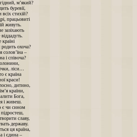
гідний, м’який?
дить буревії,
 всіх стихій?
рі, працьовиті
тій живуть.
е зазіхають
е віддадуть.
е країні
 родить охоча?
я солов’їна –
а і співоча?
полонини,
ічки, ліси…
то є країна
ої краси!
лосно, дитино,
ім’я країни,
валити Бога,
я і живеш.
ю є чи сином
и підростеш,
творити славу,
вать державу.
ться ця країна,
 і єдина –