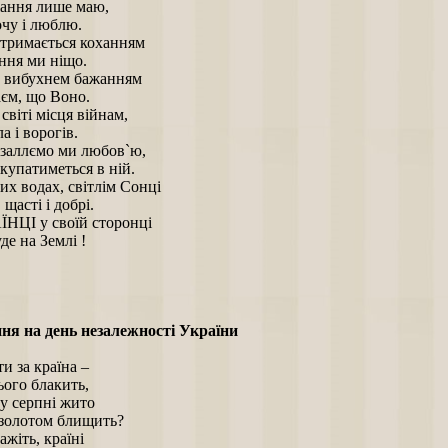
ання лише маю,
очу і люблю.
 тримається коханням
ання ми ніщо.
 вибухнем бажанням
наєм, що Воно.
 світі місця війнам,
а і ворогів.
 заллємо ми любов`ю,
 купатиметься в ній.
их водах, світлім Сонці
 щасті і добрі.
НЦІ у своїй сторонці
уде на Землі !
ня на день незалежності України
ти за країна –
ього блакить,
у серпні жито
золотом блищить?
ажіть, країні