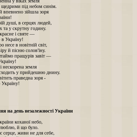
енна у віках земля
и щедрими під небом синім.
й впевнено зійшла зоря
раїни!
їй душі, в серцях людей,
 та у скрутну годину.
рекрасне і святе —
 в Україну!
о несе в новітній світ,
іру й пісню солов'їну.
ятаймо пращурів завіт —
країну!
і нескорена земля
сходить у прийдешню днину.
ітить праведна зоря -
Україну!
ня на день незалежності України
раїни коханої небо,
 люблю, й що було.
 серце, живи не для себе,