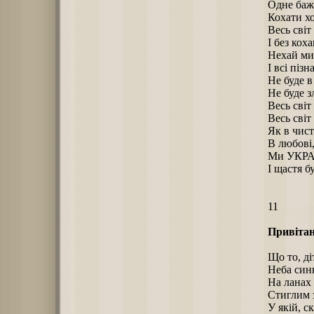
Одне баж
Кохати х
Весь світ
І без кох
Нехай ми
І всі піз
Не буде в
Не буде зл
Весь світ
Весь світ
Як в чист
В любові,
Ми УКРАЇ
І щастя б
11
Привітан
Що то, ді
Неба син
На ланах 
Стиглим 
У якій, ск