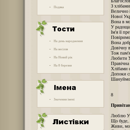
Благослов
З хлібам
-
Подяка
Велично 
Нової Ук
Вона в мо
У радощах
Ім'я її п
Повіримо
-
На день народження
Вона добр
Довічну в
-
На весілля
Тож пам'
-
На Новий рік
Любити У
Правічна 
-
На 8 березня
Хлібами 
Допоки св
Шануймо 
8
-
Значення імені
Привітан
Люблю Ук
Що буде,
Живи, моє