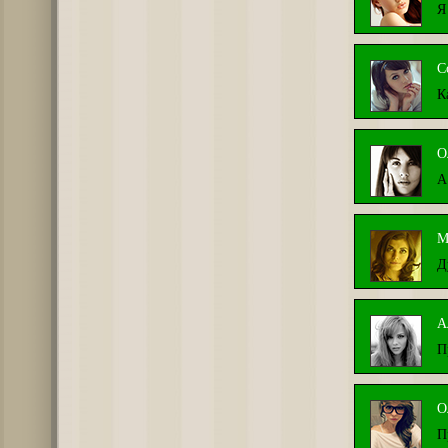
Я
С
К
О
А
М
Д
А
П
О
П