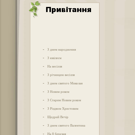
-
З днем народження
-
З ювілеєм
-
На весілля
-
З річницею весілля
-
З днем святого Миколая
-
З Новим роком
-
З Старим Новим роком
-
З Різдвом Христовим
-
Щедрий Вечір
-
З днем святого Валентина
-
На 8 березня