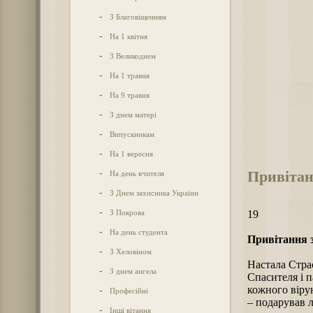
-
З Благовіщенням
-
На 1 квітня
-
З Великоднем
-
На 1 травня
-
На 9 травня
-
З днем матері
-
Випускникам
-
На 1 вересня
Привітан
-
На день вчителя
-
З Днем захисника України
-
З Покрова
19
-
На день студента
Привітання 
-
З Хеловіном
Настала Стра
-
З днем ангела
Спасителя і п
кожного вірую
-
Професійні
– подарував л
-
Інші вітання