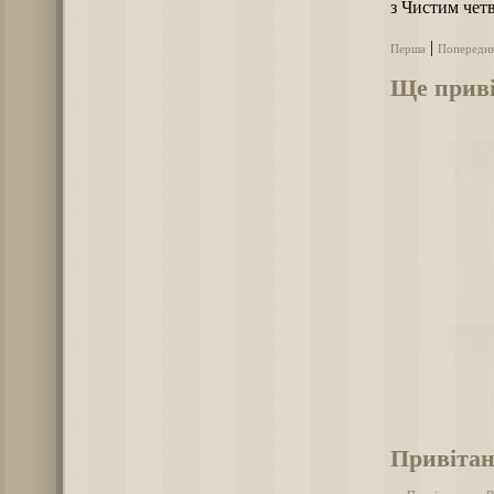
з Чистим чет
|
Перша
Попередн
Ще приві
Привітан