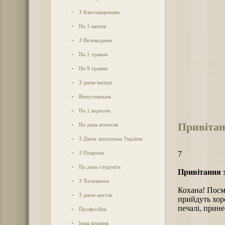
-
З Благовіщенням
-
На 1 квітня
-
З Великоднем
-
На 1 травня
-
На 9 травня
-
З днем матері
-
Випускникам
-
На 1 вересня
Привітан
-
На день вчителя
-
З Днем захисника України
-
З Покрова
7
-
На день студента
Привітання 
-
З Хеловіном
Кохана! Посмі
-
З днем ангела
прийдуть хоро
печалі, прине
-
Професійні
-
Інші вітання