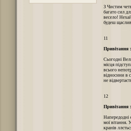
З Чистим четв
багато сил дл
весело! Нехай
будеш щасли
11
Привітання 
Сьогодні Вел
місця підступ
всього непотр
відносини в с
не відвертаєть
12
Привітання 
Напередодні с
мої вітання.
кранів ллєтьс