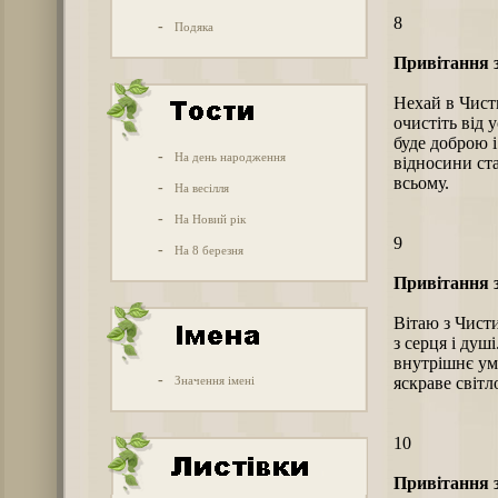
8
-
Подяка
Привітання 
Нехай в Чист
очистіть від 
буде доброю 
-
На день народження
відносини ст
всьому.
-
На весілля
-
На Новий рік
9
-
На 8 березня
Привітання 
Вітаю з Чисти
з серця і душ
внутрішнє уми
-
Значення імені
яскраве світл
10
Привітання 