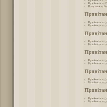
Привітання на 
Привітання на 
Відкритки на В
Привітан
Привітання на д
Привітання на д
Привітан
Привітання на 
Привітання на д
Привітан
Привітання на д
Привітання на д
Привітан
Привітання на д
Привітання на д
Привітан
Привітання на д
Привітання на де