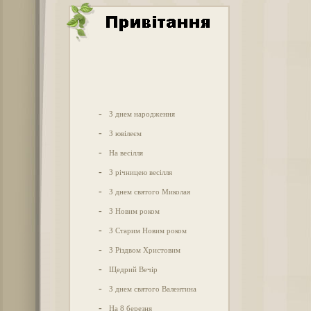
-
З днем народження
-
З ювілеєм
-
На весілля
-
З річницею весілля
-
З днем святого Миколая
-
З Новим роком
-
З Старим Новим роком
-
З Різдвом Христовим
-
Щедрий Вечір
-
З днем святого Валентина
-
На 8 березня