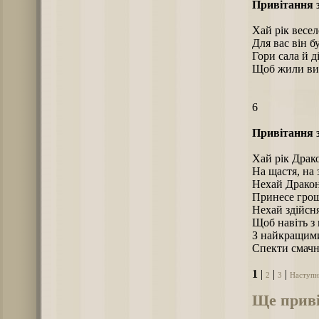
Привітання 
Хай рік весе
Для вас він 
Гори сала й д
Щоб жили ви
6
Привітання 
Хай рік Драк
На щастя, на 
Нехай Дракон
Принесе грош
Нехай здійсня
Щоб навіть з в
З найкращими
Спекти смачн
1
|
|
|
2
3
Наступн
Ще приві