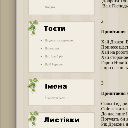
Доброти Тобі 
Всіх Господь
-
Подяка
2
Привітання 
-
На день народження
Хай Дракон В
Принесе щаст
-
На весілля
Хай на роботі
-
На Новий рік
Хай стороною
Гарно Новий 
-
На 8 березня
І про нас не 
3
Привітання 
-
Значення імені
Сильні вдари
Сніг лежить в
До нас лине 
Погулять би я
Рік Дракона 