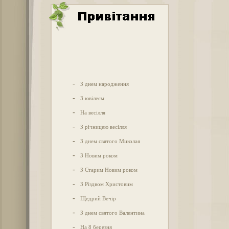
-
З днем народження
-
З ювілеєм
-
На весілля
-
З річницею весілля
-
З днем святого Миколая
-
З Новим роком
-
З Старим Новим роком
-
З Різдвом Христовим
-
Щедрий Вечір
-
З днем святого Валентина
-
На 8 березня