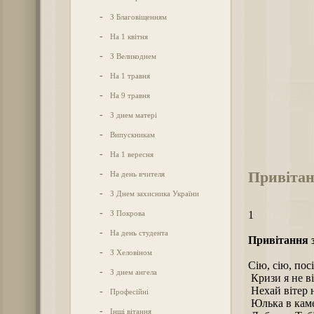
-
З Благовіщенням
-
На 1 квітня
-
З Великоднем
-
На 1 травня
-
На 9 травня
-
З днем матері
-
Випускникам
-
На 1 вересня
Привітан
-
На день вчителя
-
З Днем захисника України
-
З Покрова
1
-
На день студента
Привітання 
-
З Хеловіном
Сію, сію, пос
-
З днем ангела
Кризи я не в
Нехай вітер н
-
Професійні
Юлька в каме
-
Інші вітання