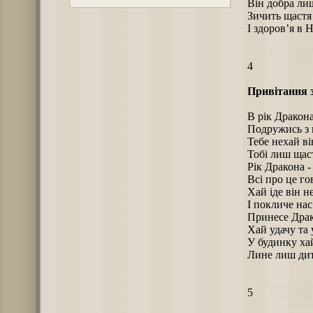
Він добра ли
Зичить щастя 
І здоров’я в 
4
Привітання 
В рік Дракон
Подружись з н
Тебе нехай ві
Тобі лиш щас
Рік Дракона -
Всі про це го
Хай іде він 
І покличе нас
Принесе Драк
Хай удачу та 
У будинку ха
Лине лиш дит
5