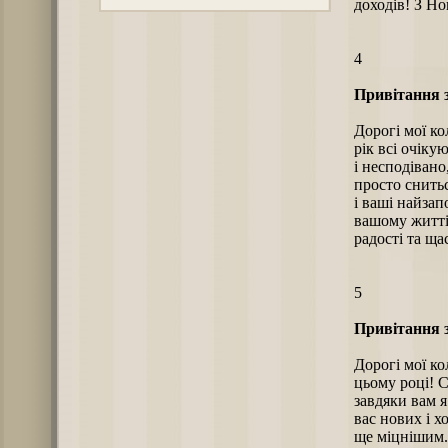
доходів! З Но
4
Привітання з
Дорогі мої ко
рік всі очіку
і несподівано
просто снитьс
і ваші найзап
вашому житті,
радості та ща
5
Привітання з
Дорогі мої ко
цьому році! С
завдяки вам 
вас нових і 
ще міцнішим.