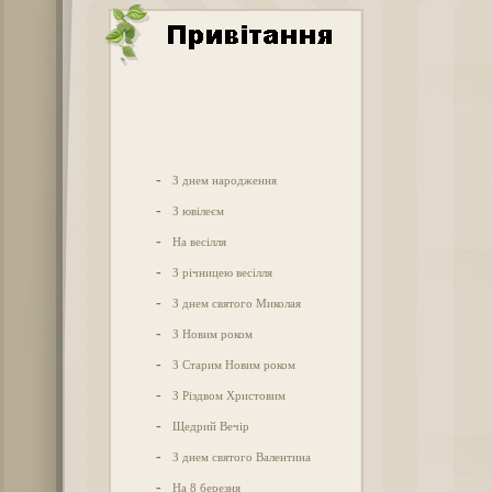
-
З днем народження
-
З ювілеєм
-
На весілля
-
З річницею весілля
-
З днем святого Миколая
-
З Новим роком
-
З Старим Новим роком
-
З Різдвом Христовим
-
Щедрий Вечір
-
З днем святого Валентина
-
На 8 березня