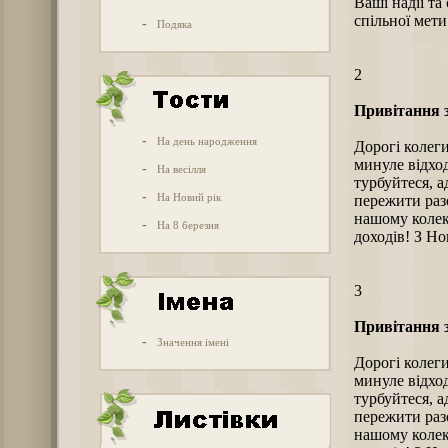
Ваші надії та
спільної мети
-
Подяка
2
Привітання з
-
На день народження
Дорогі колеги
минуле відход
-
На весілля
турбуйтеся, 
-
На Новий рік
пережити раз
нашому колек
-
На 8 березня
доходів! З Но
3
Привітання з
-
Значення імені
Дорогі колеги
минуле відход
турбуйтеся, 
пережити раз
нашому колек