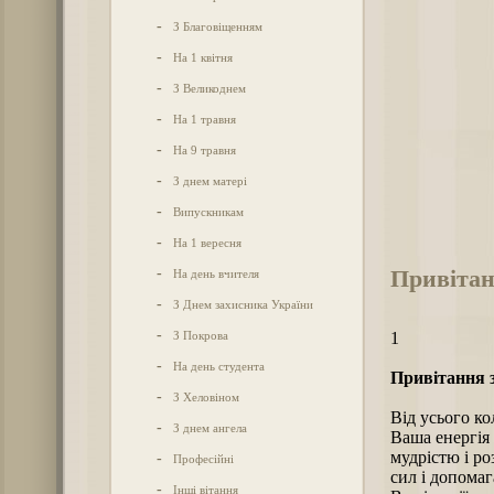
-
З Благовіщенням
-
На 1 квітня
-
З Великоднем
-
На 1 травня
-
На 9 травня
-
З днем матері
-
Випускникам
-
На 1 вересня
Привітан
-
На день вчителя
-
З Днем захисника України
-
З Покрова
1
-
На день студента
Привітання з
-
З Хеловіном
Від усього к
-
З днем ангела
Ваша енергія
мудрістю і р
-
Професійні
сил і допома
-
Інші вітання