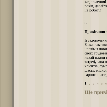
задоволення!
років, давайт
і в роботі!
6
Привітання з
Із задоволенн
Бажаю активн
і потім з но
своїх трудови
нехай плани 
затребувана н
клієнтів, сум
щастя, міцног
гарного наст
1
|
|
|
|
|
2
3
4
5
6
Ще приві