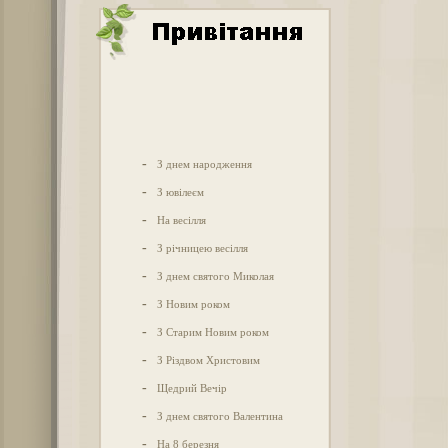
-
З днем народження
-
З ювілеєм
-
На весілля
-
З річницею весілля
-
З днем святого Миколая
-
З Новим роком
-
З Старим Новим роком
-
З Різдвом Христовим
-
Щедрий Вечір
-
З днем святого Валентина
-
На 8 березня