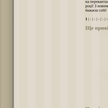
на переванта
році! З новим
бажаєш собі!
1
|
|
|
|
|
2
3
4
5
Н
Ще приві