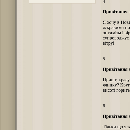
4
Привітання з
Я хочу в Нов
яскравими по
оптимізм і ві
супроводжує 
вітру!
5
Привітання з
Привіт, крас
ялинку? Круго
висоті горить
6
Привітання з
Тільки що я 