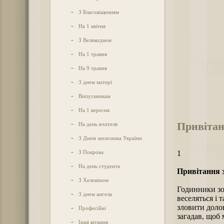
-
З Благовіщенням
-
На 1 квітня
-
З Великоднем
-
На 1 травня
-
На 9 травня
-
З днем матері
-
Випускникам
-
На 1 вересня
Привітан
-
На день вчителя
-
З Днем захисника України
-
З Покрова
1
-
На день студента
Привітання з
-
З Хеловіном
Годинники зо
-
З днем ангела
веселяться і
зловити долон
-
Професійні
загадав, щоб 
-
Інші вітання