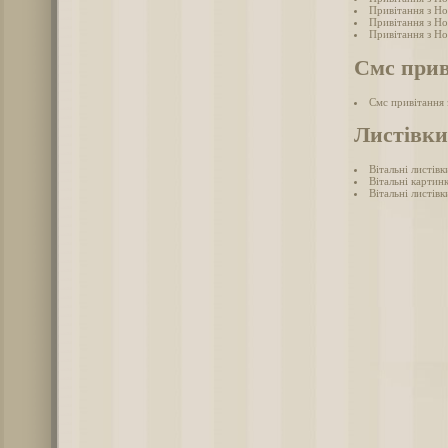
Привітання з Но
Привітання з Но
Привітання з Но
Смс прив
Смс привітання
Листівки
Вітальні листів
Вітальні картин
Вітальні листів