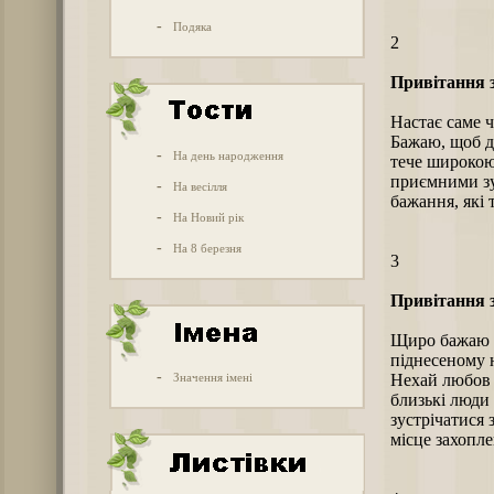
-
Подяка
2
Привітання з
Настає саме ч
Бажаю, щоб дл
-
На день народження
тече широкою
приємними зу
-
На весілля
бажання, які 
-
На Новий рік
-
На 8 березня
3
Привітання з
Щиро бажаю то
піднесеному н
-
Значення імені
Нехай любов б
близькі люди 
зустрічатися 
місце захопл