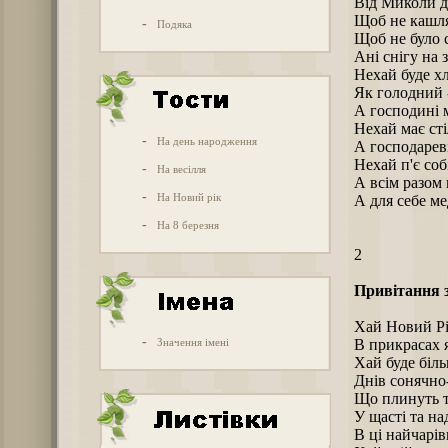
Від Миколи 
Щоб не кашля
-
Подяка
Щоб не було с
Ані снігу на з
Нехай буде хл
Як голодний -
А господині м
Нехай має сті
-
На день народження
А господарев
Нехай п'є соб
-
На весілля
А всім разом
-
На Новий рік
А для себе ме
-
На 8 березня
2
Привітання 
Хай Новий Рі
-
Значення імені
В прикрасах 
Хай буде біль
Днів сонячно
Що плинуть т
У щасті та над
В ці найчарів