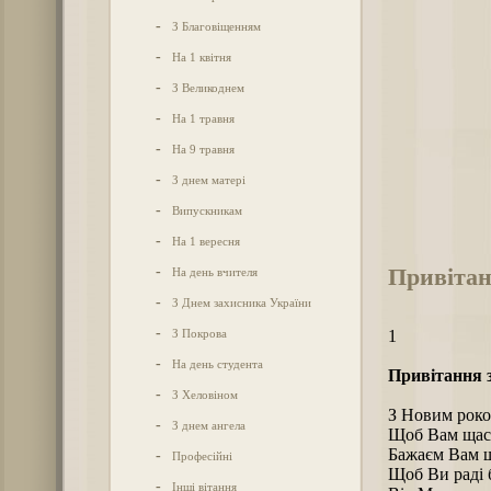
-
З Благовіщенням
-
На 1 квітня
-
З Великоднем
-
На 1 травня
-
На 9 травня
-
З днем матері
-
Випускникам
-
На 1 вересня
Привітан
-
На день вчителя
-
З Днем захисника України
-
З Покрова
1
-
На день студента
Привітання 
-
З Хеловіном
З Новим роко
-
З днем ангела
Щоб Вам щас
Бажаєм Вам ща
-
Професійні
Щоб Ви раді б
-
Інші вітання