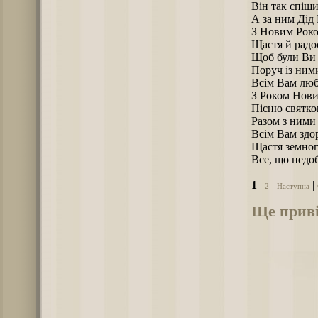
Він так спіши
А за ним Дід 
З Новим Роко
Щастя й радо
Щоб були Ви з
Поруч із ним
Всім Вам люб
З Роком Нови
Пісню святков
Разом з ними 
Всім Вам здо
Щастя земног
Все, що недоб
1
|
|
|
2
Наступна
Ще приві