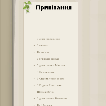
-
З днем народження
-
З ювілеєм
-
На весілля
-
З річницею весілля
-
З днем святого Миколая
-
З Новим роком
-
З Старим Новим роком
-
З Різдвом Христовим
-
Щедрий Вечір
-
З днем святого Валентина
-
На 8 березня