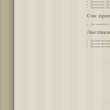
Привітання з Но
Привітання з Но
Привітання з Но
Смс прив
Смс привітання
Листівки
Вітальні листів
Вітальні картин
Вітальні листів