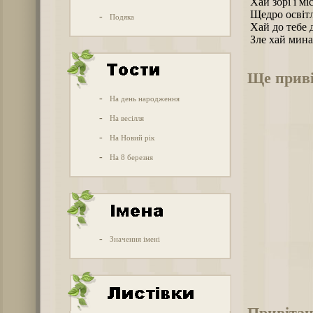
Хай зорі і міс
Щедро освітл
-
Подяка
Хай до тебе 
Зле хай мина
Ще приві
-
На день народження
-
На весілля
-
На Новий рік
-
На 8 березня
-
Значення імені
Привітан