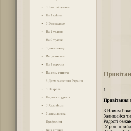
-
З Благовіщенням
-
На 1 квітня
-
З Великоднем
-
На 1 травня
-
На 9 травня
-
З днем матері
-
Випускникам
-
На 1 вересня
Привітан
-
На день вчителя
-
З Днем захисника України
-
З Покрова
1
-
На день студента
Привітання 
-
З Хеловіном
З Новим Рок
-
З днем ангела
Залишайся ти
Радості бажа
-
Професійні
У році прийд
-
Інші вітання