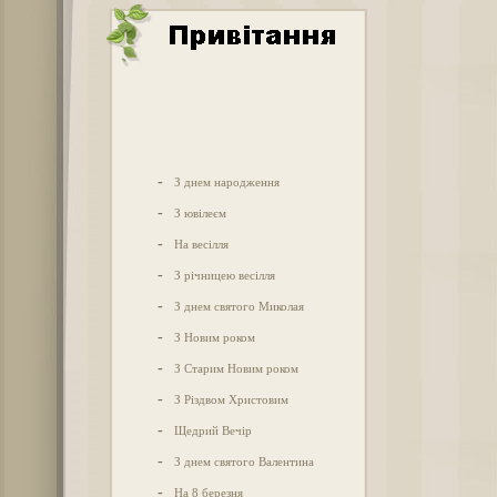
-
З днем народження
-
З ювілеєм
-
На весілля
-
З річницею весілля
-
З днем святого Миколая
-
З Новим роком
-
З Старим Новим роком
-
З Різдвом Христовим
-
Щедрий Вечір
-
З днем святого Валентина
-
На 8 березня