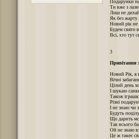
Подарунки на
Ти вже з лазн
Лиш не дихай
Як без жарту
Новий рік не 
Будем свято в
Всі, хто тут с
3
Привітання 
Новий Рік, я 
Вічні забаган
Цілий день х
І шукаю санк
Також іграш
Різні подарун
І не знаю чи 
Будуть поціл
Що дарить мо
Так всього ба
Ой не знаю вз
Це ж такеє св