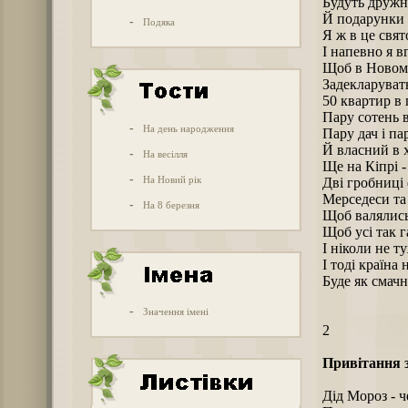
Будуть дружн
Й подарунки 
-
Подяка
Я ж в це свя
І напевно я в
Щоб в Новому
Задекларуват
50 квартир в 
Пару сотень 
-
На день народження
Пару дач і пар
Й власний в х
-
На весілля
Ще на Кіпрі -
-
На Новий рік
Дві гробниці 
Мерседеси та
-
На 8 березня
Щоб валялись
Щоб усі так 
І ніколи не т
І тоді країна
Буде як смачн
-
Значення імені
2
Привітання 
Дід Мороз - ч