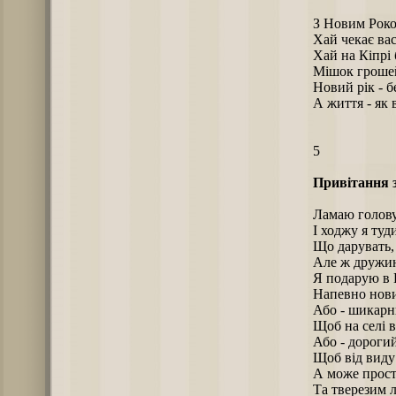
З Новим Роко
Хай чекає вас
Хай на Кіпрі 
Мішок грошей
Новий рік - б
А життя - як 
5
Привітання 
Ламаю голову
І ходжу я туд
Що дарувать, 
Але ж дружин
Я подарую в 
Напевно нови
Або - шикарн
Щоб на селі в
Або - дорогий
Щоб від виду 
А може прост
Та тверезим 