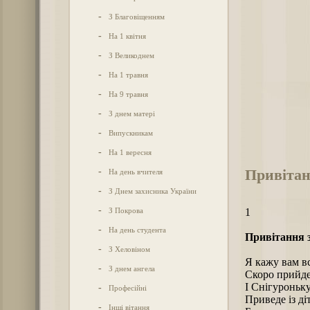
-
З Благовіщенням
-
На 1 квітня
-
З Великоднем
-
На 1 травня
-
На 9 травня
-
З днем матері
-
Випускникам
-
На 1 вересня
Привітан
-
На день вчителя
-
З Днем захисника України
-
З Покрова
1
-
На день студента
Привітання 
-
З Хеловіном
Я кажу вам вс
-
З днем ангела
Скоро прийде
І Снігуроньк
-
Професійні
Приведе із ді
-
Інші вітання