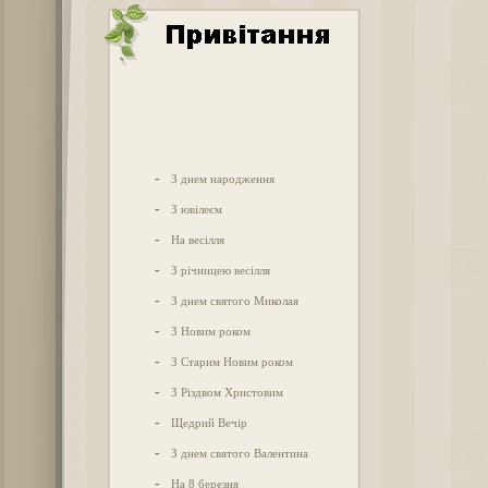
-
З днем народження
-
З ювілеєм
-
На весілля
-
З річницею весілля
-
З днем святого Миколая
-
З Новим роком
-
З Старим Новим роком
-
З Різдвом Христовим
-
Щедрий Вечір
-
З днем святого Валентина
-
На 8 березня