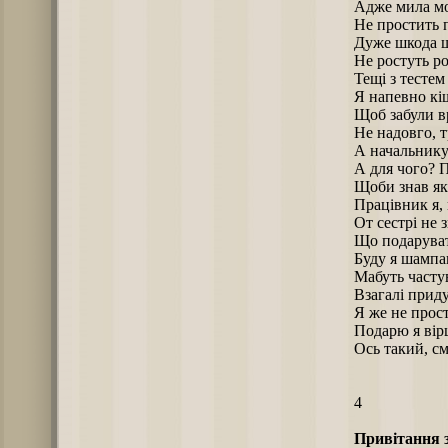
Адже мила мо
Не простить 
Дуже шкода 
Не ростуть р
Тещі з тестем
Я напевно кі
Щоб забули в
Не надовго, 
А начальнику
А для чого? П
Щоби знав я
Працівник я, 
От сестрі не 
Що подаруват
Буду я шамп
Мабуть часту
Взагалі прид
Я же не прос
Подарю я вір
Ось такий, с
4
Привітання 