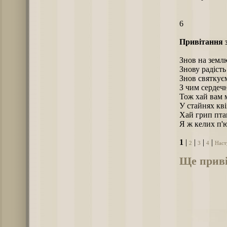
6
Привітання 
Знов на землю
Знову радість 
Знов святкує
З чим сердечн
Тож хай вам 
У стайнях кві
Хай грип пт
Я ж келих п'ю
1
|
|
|
|
2
3
4
Наст
Ще приві