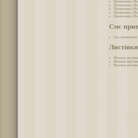
Привітання з Но
Привітання з Но
Привітання з Но
Привітання з Но
Привітання з Но
Смс прив
Смс привітання
Листівки
Вітальні листів
Вітальні картин
Вітальні листів