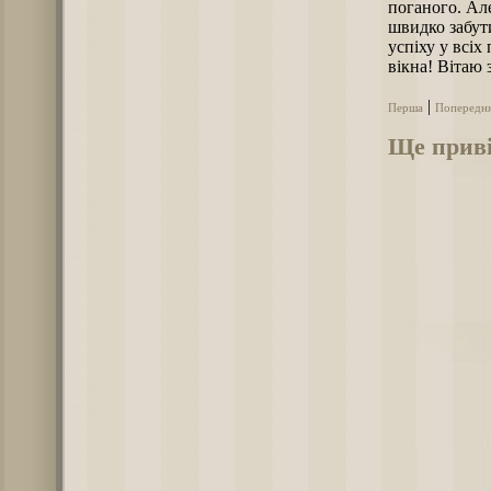
поганого. Ал
швидко забут
успіху у всіх
вікна! Вітаю
|
Перша
Попередн
Ще приві