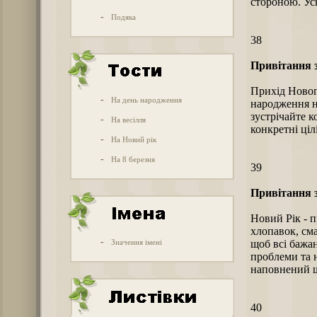
стороною. Ус
-
Подяка
38
Привітання з
Прихід Нового
-
На день народження
народження н
зустрічайте к
-
На весілля
конкретні цілі
-
На Новий рік
-
На 8 березня
39
Привітання з
Новий Рік - п
хлопавок, сма
-
Значення імені
щоб всі бажан
проблеми та н
наповнений щ
40