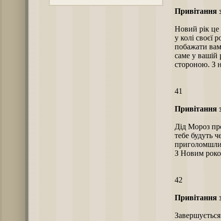
Привітання з
Новий рік це 
у колі своєї 
побажати вам
саме у вашій 
стороною. З 
41
Привітання з
Дід Мороз пр
тебе будуть ч
приголомшливі
З Новим роко
42
Привітання з
Завершується 