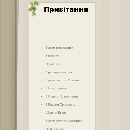
-
З днем народження
-
З ювілеєм
-
На весілля
-
З річницею весілля
-
З днем святого Миколая
-
З Новим роком
-
З Старим Новим роком
-
З Різдвом Христовим
-
Щедрий Вечір
-
З днем святого Валентина
-
На 8 березня