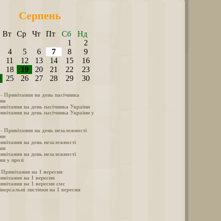
Серпень
Вт
Ср
Чт
Пт
Сб
Нд
1
2
4
5
6
7
8
9
11
12
13
14
15
16
18
19
20
21
22
23
25
26
27
28
29
30
 - Привітання на день пасічника
ни
ивітання на день пасічника України
ивітання на день пасічника України у
 - Привітання на день незалежності
ни
ивітання на день незалежності
ни
ивітання на день незалежності
ни у прозі
- Привітання на 1 вересня
ивітання на 1 вересня
ивітання на 1 вересня смс
іверсальні листівки на 1 вересня