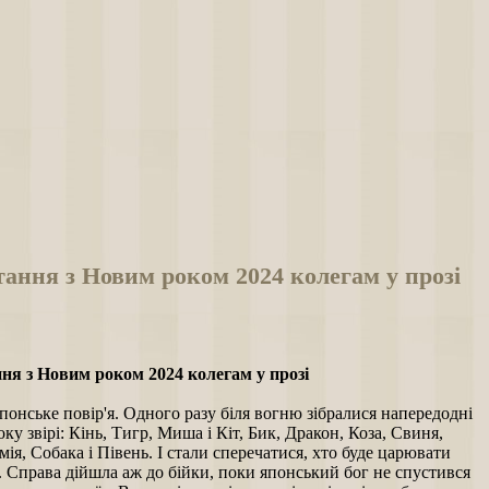
ання з Новим роком 2024 колегам у прозі
ня з Новим роком 2024 колегам у прозі
понське повір'я. Одного разу біля вогню зібралися напередодні
ку звірі: Кінь, Тигр, Миша і Кіт, Бик, Дракон, Коза, Свиня,
мія, Собака і Півень. І стали сперечатися, хто буде царювати
. Справа дійшла аж до бійки, поки японський бог не спустився