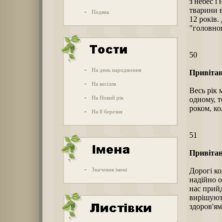
з небес і
тварини в
-
Подяка
12 років.
"головно
50
-
На день народження
Привітан
-
На весілля
Весь рік
-
На Новий рік
одному, т
роком, ко
-
На 8 березня
51
Привітан
-
Значення імені
Дорогі ко
надійно о
нас прийд
вирішуют
здоров'ям