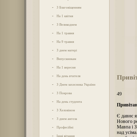
-
З Благовіщенням
-
На 1 квітня
-
З Великоднем
-
На 1 травня
-
На 9 травня
-
З днем матері
-
Випускникам
-
На 1 вересня
Привіт
-
На день вчителя
-
З Днем захисника України
-
З Покрова
49
-
На день студента
Привітан
-
З Хеловіном
Є давнє я
-
З днем ангела
Нового ро
Мавпа і З
-
Професійні
над усіма
-
Інші вітання