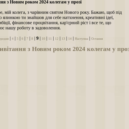
ня з Новим роком 2024 колегам у прозі
е, мій колега, з чарівним святом Нового року. Бажаю, щоб під
 ялинкою ти знайшов для себе натхнення, креативні ідеї,
мбіції, фінансове процвітання, кар'єрний ріст і все те, що
ює нашу роботу в задоволення.
|
|
|
|
|
|
9
|
|
|
|
|
|
|
ередня
4
5
6
7
8
10
11
12
13
14
Наступна
Остання
вітання з Новим роком 2024 колегам у проз