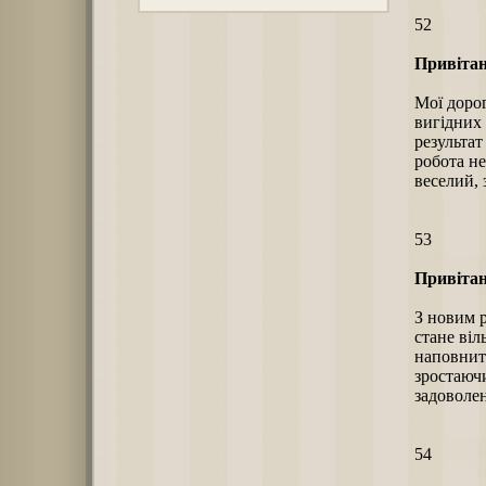
52
Привітан
Мої дорог
вигідних 
результат
робота не
веселий,
53
Привітан
З новим р
стане віл
наповнит
зростаючи
задоволен
54