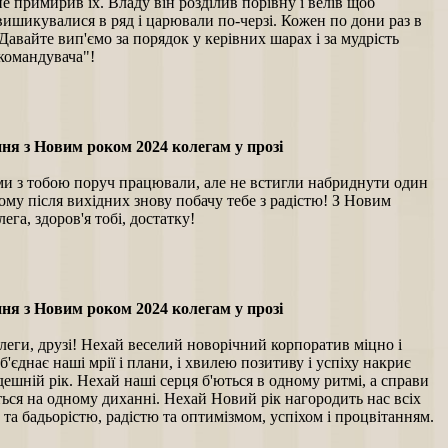
 не примирив їх. Владу він розділив порівну і велів щоб
ишикувалися в ряд і царювали по-черзі. Кожен по дони раз в
 Давайте вип'ємо за порядок у керівних шарах і за мудрість
командувача"!
ня з Новим роком 2024 колегам у прозі
 ми з тобою поруч працювали, але не встигли набриднути один
ому після вихідних знову побачу тебе з радістю! З Новим
лега, здоров'я тобі, достатку!
ня з Новим роком 2024 колегам у прозі
леги, друзі! Нехай веселий новорічний корпоратив міцно і
б'єднає наші мрії і плани, і хвилею позитиву і успіху накриє
ешній рік. Нехай наші серця б'ються в одному ритмі, а справи
ься на одному диханні. Нехай Новий рік нагородить нас всіх
 та бадьорістю, радістю та оптимізмом, успіхом і процвітанням.