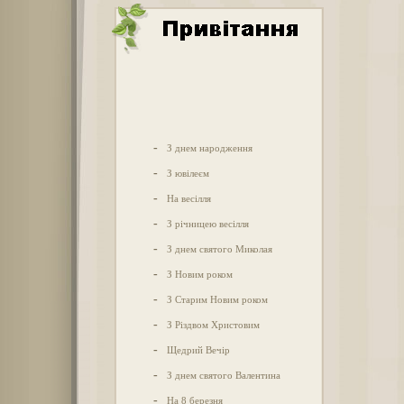
-
З днем народження
-
З ювілеєм
-
На весілля
-
З річницею весілля
-
З днем святого Миколая
-
З Новим роком
-
З Старим Новим роком
-
З Різдвом Христовим
-
Щедрий Вечір
-
З днем святого Валентина
-
На 8 березня