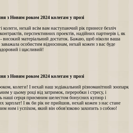
ня з Новим роком 2024 колегам у прозі
і колеги, нехай всім вам наступаючий рік принесе безліч
контрактів, перспективних проектів, надійних партнерів і, як
 - високий матеріальний достаток. Бажаю, щоб ніколи ваша
 заважала особистим відносинам, нехай кожен з вас буде
 здоровий і щасливий!
ня з Новим роком 2024 колегам у прозі
оком, колеги! І нехай наш зодіакальний різноманітний зоопарк
ьним у цьому році від затримок, переробки і стресу, і
ь наші серця приємним шелестом бонусних купюр і
х зарплат! І як би рік не прийшов, нехай кожен з нас стане
им ним і успіхом, який він обов'язково захопить з собою!