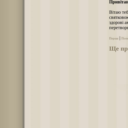
Привітан
Вітаю теб
святковою
здорові а
перетвор
|
Перша
Поп
Ще при