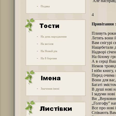
Але насправд
-
Подяка
4
Привітання з
Пливуть роки
-
На день народження
Летять вони й
Вам снігурі с
-
На весілля
Нащебетали д
-
На Новий рік
Надворі січен
На білому гри
-
На 8 березня
А в серці Ва
Немов троянди
І ніби книгу,
Перед очима 
Вони для вас,
Багаті змісто
-
Значення імені
В душі нові 
І задуми нові 
Ви „Верховин
„Голгофу” на
Все про нові 
Співають Вам 