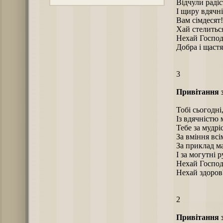
Відчули радіс
І щиру вдячні
Вам сімдесят!
Хай стелиться
Нехай Господ
Добра і щастя
3
Привітання з
Тобі сьогодні,
Із вдячністю 
Тебе за мудрі
За вміння вс
За приклад ма
І за могутні р
Нехай Господ
Нехай здоров'
2
Привітання з