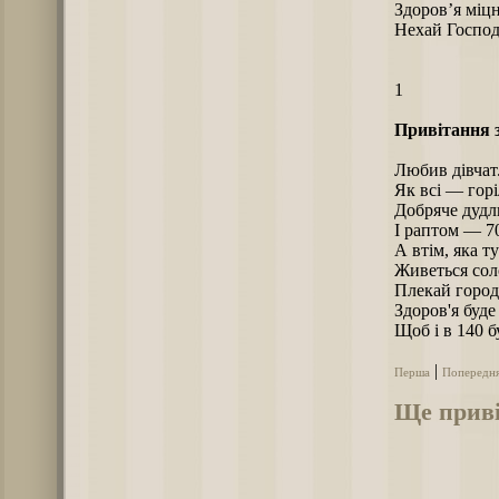
Здоров’я міцн
Нехай Господь
1
Привітання з
Любив дівчат
Як всі — горі
Добряче дудли
І раптом — 70
А втім, яка ту
Живеться сол
Плекай город
Здоров'я буде
Щоб і в 140 б
|
Перша
Попередн
Ще приві