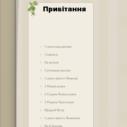
-
З днем народження
-
З ювілеєм
-
На весілля
-
З річницею весілля
-
З днем святого Миколая
-
З Новим роком
-
З Старим Новим роком
-
З Різдвом Христовим
-
Щедрий Вечір
-
З днем святого Валентина
-
На 8 березня