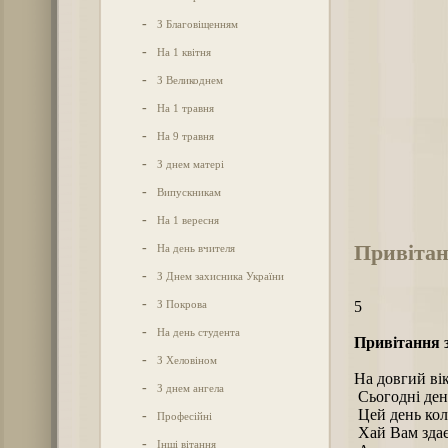
-
З Благовіщенням
-
На 1 квітня
-
З Великоднем
-
На 1 травня
-
На 9 травня
-
З днем матері
-
Випускникам
-
На 1 вересня
Привітан
-
На день вчителя
-
З Днем захисника України
-
З Покрова
5
-
На день студента
Привітання з
-
З Хеловіном
На довгий вік
-
З днем ангела
Сьогодні день
Цей день кол
-
Професійні
Хай Вам здаєт
-
Інші вітання