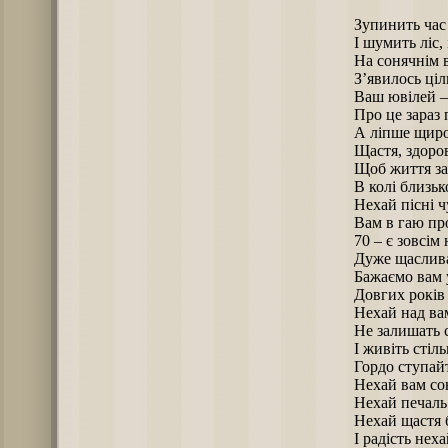
Зупинить час 
І шумить ліс, 
На сонячнім 
З’явилось ціл
Ваш ювілей –
Про це зараз 
А ліпше щир
Щастя, здоров
Щоб життя за
В колі близько
Нехай пісні ч
Вам в гаю пр
70 – є зовсім 
Дуже щаслива
Бажаємо вам 
Довгих років 
Нехай над ва
Не залишать 
І живіть стіл
Гордо ступайт
Нехай вам сон
Нехай печаль 
Нехай щастя 
І радість нех