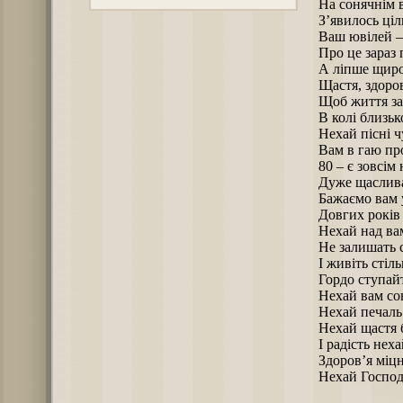
На сонячнім 
З’явилось ціл
Ваш ювілей –
Про це зараз 
А ліпше щир
Щастя, здоров
Щоб життя за
В колі близько
Нехай пісні ч
Вам в гаю пр
80 – є зовсім 
Дуже щаслива
Бажаємо вам 
Довгих років 
Нехай над ва
Не залишать 
І живіть стіл
Гордо ступайт
Нехай вам сон
Нехай печаль 
Нехай щастя 
І радість нех
Здоров’я міцн
Нехай Господь