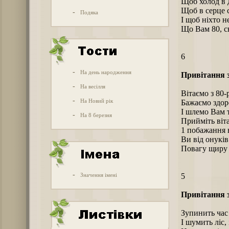
Щоб холод в 
Щоб в серце 
-
Подяка
І щоб ніхто н
Що Вам 80, с
6
-
На день народження
Привітання з
-
На весілля
Вітаємо з 80
-
На Новий рік
Бажаємо здоро
І шлемо Вам т
-
На 8 березня
Прийміть віт
1 побажання 
Ви від онуків
Повагу щиру й
-
Значення імені
5
Привітання з
Зупинить час 
І шумить ліс, 