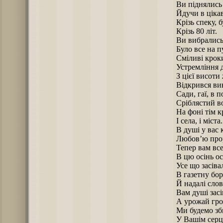
Ви піднялись 
Йдучи в ціка
Крізь спеку, б
Крізь 80 літ.
Ви вибрались 
Було все на пу
Сміливі кроки
Устремління 
З цієї висоти
Відкрився ви
Сади, гаї, в 
Сріблястий в
На фоні тім 
І села, і міста.
В душі у вас 
Любов’ю про
Тепер вам все
В цю осінь ос
Усе що засіва
В газетну бор
Й надалі сло
Вам душі засі
А урожай гр
Ми будемо зб
У Вашім серці