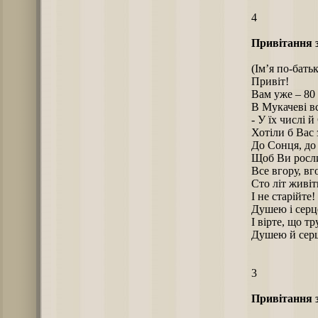
4
Привітання з
(Ім’я по-батьк
Привіт!
Вам уже – 80 
В Мукачеві вс
- У їх числі 
Хотіли б Вас 
До Сонця, до 
Щоб Ви росли
Все вгору, вго
Сто літ живіт
І не старійте!
Душею і серц
І вірте, що т
Душею й серц
3
Привітання з