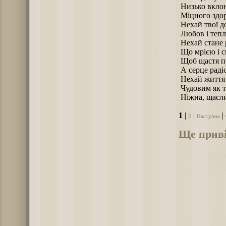
Низько вклон
Міцного здоро
Нехай твої до
Любов і тепл
Нехай стане 
Що мрією і с
Щоб щастя пр
А серце раді
Нехай життя 
Чудовим як т
Ніжна, щаслив
1
|
|
|
2
Наступна
Ще приві