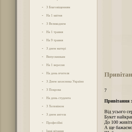
-
З Благовіщенням
-
На 1 квітня
-
З Великоднем
-
На 1 травня
-
На 9 травня
-
З днем матері
-
Випускникам
-
На 1 вересня
Привітан
-
На день вчителя
-
З Днем захисника України
-
З Покрова
7
-
На день студента
Привітання з
-
З Хеловіном
Від усього с
-
З днем ангела
Букет найкра
До 100 живіть
-
Професійні
А ще бажаємо
-
Інші вітання