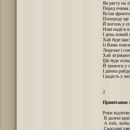
Як рясту на л
Перед очима 
Встав фронт
Попереду ще 
Й вогонь у се
Нові надії в н
І день новий 
Хай буде щаст
Із Вами повся
Людське і со
Хай зігрівают
Ще буде осінь
Й тривоги у п
І днина райду
І радість у жи
2
Привітання з
Роки відлітаю
В далекі краї 
А тобі, люба,
Сьогодні уже