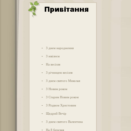
-
З днем народження
-
З ювілеєм
-
На весілля
-
З річницею весілля
-
З днем святого Миколая
-
З Новим роком
-
З Старим Новим роком
-
З Різдвом Христовим
-
Щедрий Вечір
-
З днем святого Валентина
-
На 8 березня