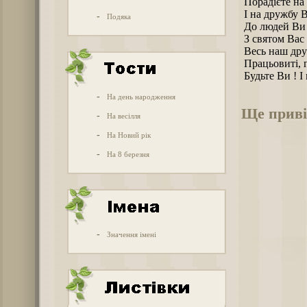
Порадієте на 
І на дружбу В
-
Подяка
До людей Ви 
З святом Вас 
Весь наш дру
Працьовиті, г
Будьте Ви ! І 
-
На день народження
Ще приві
-
На весілля
-
На Новий рік
-
На 8 березня
-
Значення імені