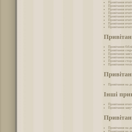
Привітання вчит
Привітання вчит
Привітання вчит
Привітання вчит
Привітання вчит
Привітання вчит
Привітання вчит
Привітання вчи
Привітан
Привітання бібл
Привітання секр
Привітання завг
Привітання пова
Привітання стор
Привітання техп
Привітан
Привітання на д
Інші при
Привітання вчит
Привітання заву
Привітан
Привітання на де
Привітання на д