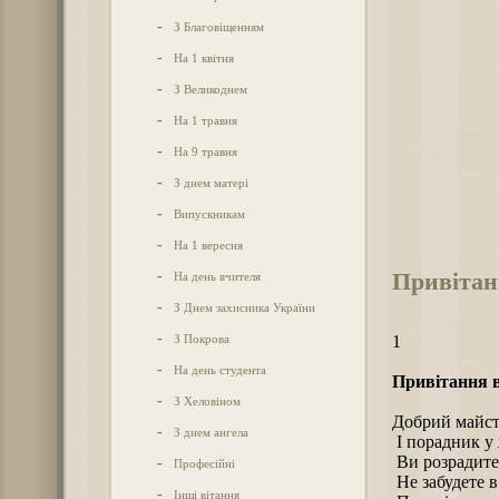
-
З Благовіщенням
-
На 1 квітня
-
З Великоднем
-
На 1 травня
-
На 9 травня
-
З днем матері
-
Випускникам
-
На 1 вересня
Привітан
-
На день вчителя
-
З Днем захисника України
-
З Покрова
1
-
На день студента
Привітання в
-
З Хеловіном
Добрий майст
-
З днем ангела
І порадник у 
Ви розрадите 
-
Професійні
Не забудете в 
-
Інші вітання