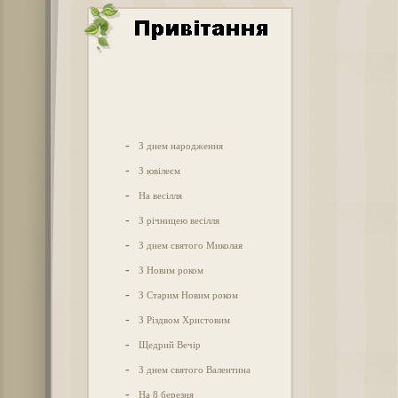
-
З днем народження
-
З ювілеєм
-
На весілля
-
З річницею весілля
-
З днем святого Миколая
-
З Новим роком
-
З Старим Новим роком
-
З Різдвом Христовим
-
Щедрий Вечір
-
З днем святого Валентина
-
На 8 березня