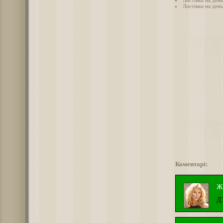
Листівки на ден
Листівки на ден
Коментарі:
Ж
Д