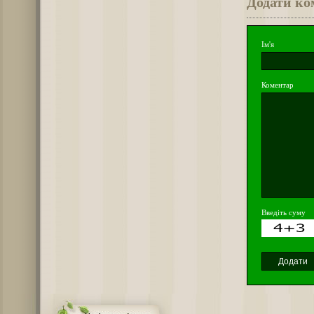
Додати ко
Ім'я
Коментар
Введіть суму