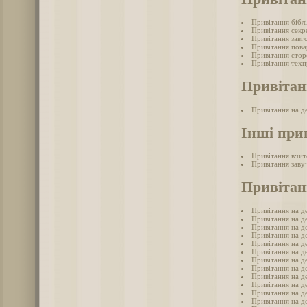
Привітання бібл
Привітання секр
Привітання завг
Привітання пова
Привітання стор
Привітання техп
Привітан
Привітання на д
Інші при
Привітання вчит
Привітання заву
Привітан
Привітання на де
Привітання на д
Привітання на д
Привітання на де
Привітання на д
Привітання на д
Привітання на де
Привітання на де
Привітання на д
Привітання на д
Привітання на де
Привітання на де