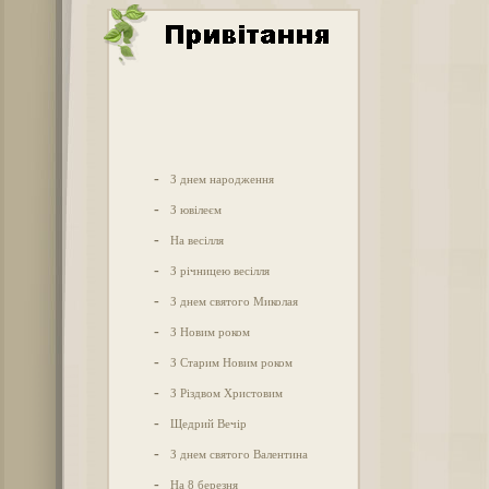
-
З днем народження
-
З ювілеєм
-
На весілля
-
З річницею весілля
-
З днем святого Миколая
-
З Новим роком
-
З Старим Новим роком
-
З Різдвом Христовим
-
Щедрий Вечір
-
З днем святого Валентина
-
На 8 березня