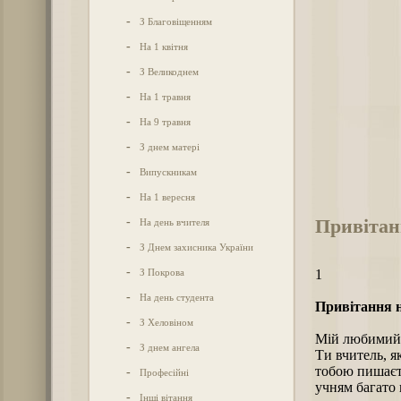
-
З Благовіщенням
-
На 1 квітня
-
З Великоднем
-
На 1 травня
-
На 9 травня
-
З днем матері
-
Випускникам
-
На 1 вересня
Привітанн
-
На день вчителя
-
З Днем захисника України
-
З Покрова
1
-
На день студента
Привітання н
-
З Хеловіном
Мій любимий 
-
З днем ангела
Ти вчитель, я
тобою пишаєть
-
Професійні
учням багато 
-
Інші вітання