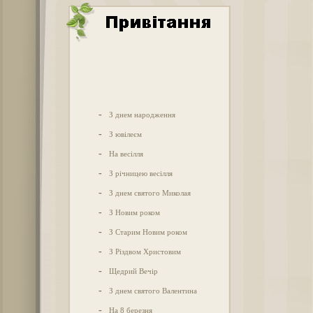
-
З днем народження
-
З ювілеєм
-
На весілля
-
З річницею весілля
-
З днем святого Миколая
-
З Новим роком
-
З Старим Новим роком
-
З Різдвом Христовим
-
Щедрий Вечір
-
З днем святого Валентина
-
На 8 березня