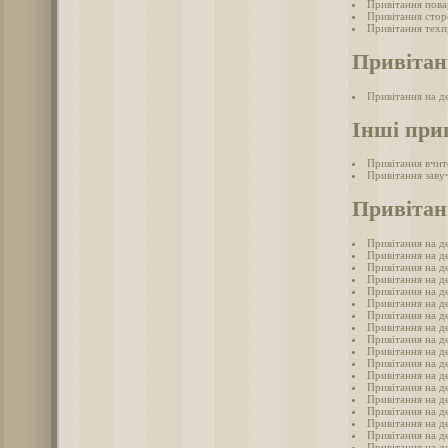
Привітання пова
Привітання стор
Привітання техп
Привітан
Привітання на д
Інші при
Привітання вчит
Привітання заву
Привітан
Привітання на де
Привітання на д
Привітання на д
Привітання на де
Привітання на д
Привітання на д
Привітання на де
Привітання на де
Привітання на д
Привітання на д
Привітання на де
Привітання на де
Привітання на д
Привітання на де
Привітання на д
Привітання на де
Привітання на де
Привітання на де