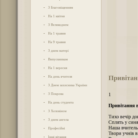
-
З Благовіщенням
-
На 1 квітня
-
З Великоднем
-
На 1 травня
-
На 9 травня
-
З днем матері
-
Випускникам
-
На 1 вересня
Привітан
-
На день вчителя
-
З Днем захисника України
-
З Покрова
1
-
На день студента
Привітання в
-
З Хеловіном
Тихо вечір до
-
З днем ангела
Сплять у синя
Наша вчитель
-
Професійні
Твори учнів в
-
Інші вітання