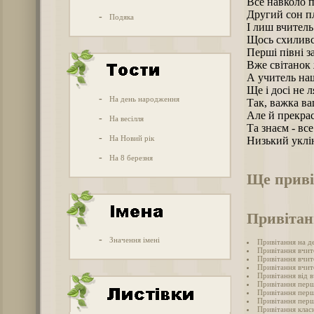
Все навколо 
Другий сон п
-
Подяка
І лиш вчител
Щось схиливс
Перші півні з
Вже світанок 
А учитель наш
Ще і досі не л
-
На день народження
Так, важка ва
Але й прекрас
-
На весілля
Та знаєм - все
-
На Новий рік
Низький уклін
-
На 8 березня
Ще приві
Привітан
-
Значення імені
Привітання на д
Привітання вчит
Привітання вчит
Привітання вчите
Привітання від в
Привітання перш
Привітання перш
Привітання перші
Привітання клас