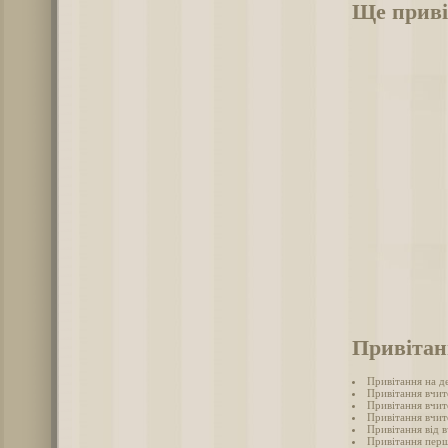
Ще приві
Привітан
Привітання на д
Привітання вчит
Привітання вчит
Привітання вчите
Привітання від в
Привітання перш