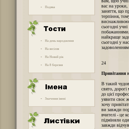
вам, щоб учні
вас на уроки,
-
Подяка
заняття, що п
терпіння, том
виснажливою, 
сьогодні учн
побажаннями, 
найкраще задо
-
На день народження
сьогодні у на
задоволенням
-
На весілля
-
На Новий рік
24
-
На 8 березня
Привітання н
В такий чудов
свято, дорогі
до цієї профе
-
Значення імені
уявити своє ж
хочу привітат
ви завжди по
вчителі - це 
підміняли оди
завжди відчув