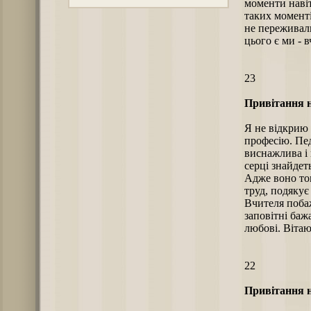
моменти навіт
таких моменті
не переживали
цього є ми - в
23
Привітання н
Я не відкрию
професію. Пед
виснажлива і
серці знайдет
Адже воно тог
труд, подякує
Вчителя побаж
заповітні баж
любові. Вітаю
22
Привітання н