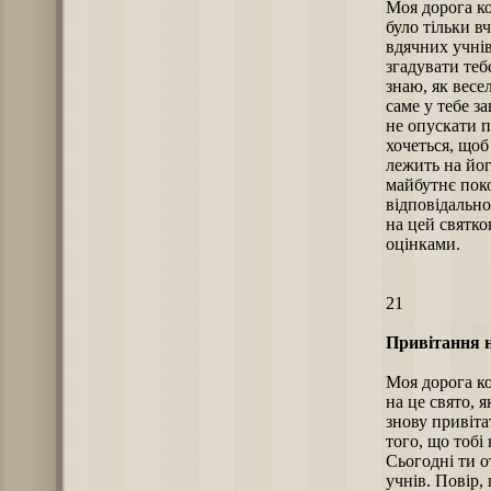
Моя дорога ко
було тільки в
вдячних учнів
згадувати теб
знаю, як весе
саме у тебе з
не опускати п
хочеться, щоб
лежить на йог
майбутнє поко
відповідальн
на цей святко
оцінками.
21
Привітання н
Моя дорога ко
на це свято, 
знову привіта
того, що тобі
Сьогодні ти о
учнів. Повір, 