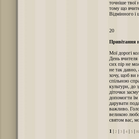
точніше твої 
тому що вчите
Відмінного і 
20
Привітання н
Мої дорогі кол
День вчителя 
сих пір не мо
не так давно,
хочу, щоб ви 
спільною спр
культури, до 
діточки засм
допомогти їм 
дарувати пода
важливо. Голо
великою любов
святом вас, мо
1
|
|
|
|
|
2
3
4
5
Н