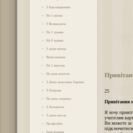
-
З Благовіщенням
-
На 1 квітня
-
З Великоднем
-
На 1 травня
-
На 9 травня
-
З днем матері
-
Випускникам
-
На 1 вересня
Привітан
-
На день вчителя
-
З Днем захисника України
-
З Покрова
25
-
На день студента
Привітання н
-
З Хеловіном
Я хочу привіт
-
З днем ангела
учителям варт
Ви можете за 
-
Професійні
підключитися
-
Інші вітання