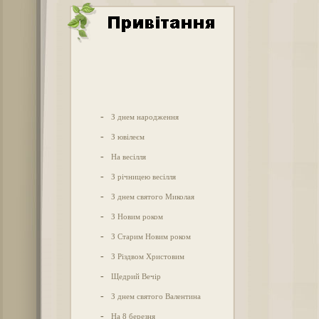
-
З днем народження
-
З ювілеєм
-
На весілля
-
З річницею весілля
-
З днем святого Миколая
-
З Новим роком
-
З Старим Новим роком
-
З Різдвом Христовим
-
Щедрий Вечір
-
З днем святого Валентина
-
На 8 березня