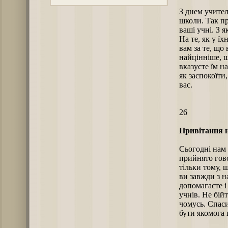
З днем учител
школи. Так пр
ваші учні. З 
На те, як у ї
вам за те, що
найцінніше, що
вказуєте їм н
як заспокоїти
вас.
26
Привітання н
Сьогодні нам 
прийнято гово
тільки тому, 
ви завжди з н
допомагаєте і
учнів. Не бій
чомусь. Спаси
бути якомога