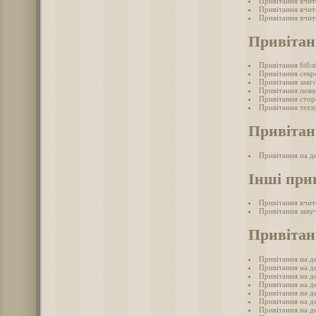
Привітання вчит
Привітання вчит
Привітання вчи
Привітан
Привітання бібл
Привітання секр
Привітання завг
Привітання пова
Привітання стор
Привітання техп
Привітан
Привітання на д
Інші при
Привітання вчит
Привітання заву
Привітан
Привітання на де
Привітання на д
Привітання на д
Привітання на де
Привітання на д
Привітання на д
Привітання на де