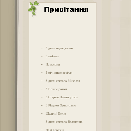
-
З днем народження
-
З ювілеєм
-
На весілля
-
З річницею весілля
-
З днем святого Миколая
-
З Новим роком
-
З Старим Новим роком
-
З Різдвом Христовим
-
Щедрий Вечір
-
З днем святого Валентина
-
На 8 березня