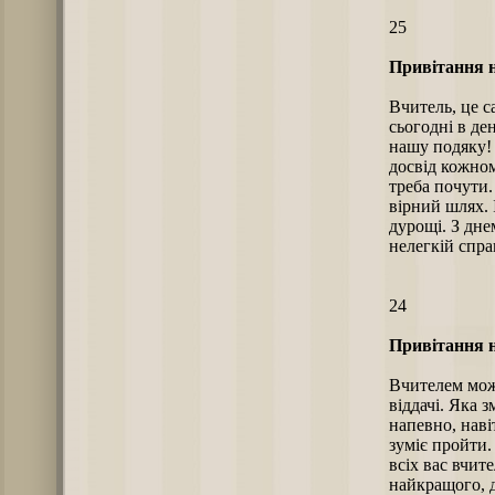
25
Привітання н
Вчитель, це с
сьогодні в де
нашу подяку! 
досвід кожном
треба почути.
вірний шлях. І
дурощі. З дне
нелегкій справ
24
Привітання н
Вчителем може
віддачі. Яка 
напевно, наві
зуміє пройти.
всіх вас вчит
найкращого, д