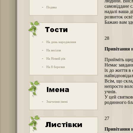
людини. Висло
самовіддане с
-
Подяка
надалі ваша д
розвиток осві
Бажаю вам здо
28
-
На день народження
Привітання н
-
На весілля
-
На Новий рік
Прийміть щирі
Немає завданн
-
На 8 березня
їх до життя в
найвідповідал
Всім, що скла
непросто воло
учнів.
У цей святков
-
Значення імені
родинного бла
27
Привітання н