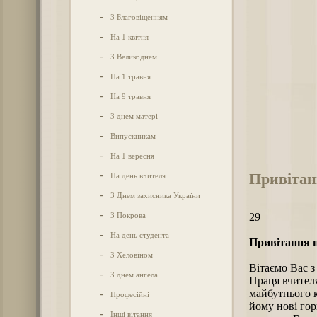
-
З Благовіщенням
-
На 1 квітня
-
З Великоднем
-
На 1 травня
-
На 9 травня
-
З днем матері
-
Випускникам
-
На 1 вересня
Привітан
-
На день вчителя
-
З Днем захисника України
-
З Покрова
29
-
На день студента
Привітання н
-
З Хеловіном
Вітаємо Вас 
-
З днем ангела
Праця вчителя
майбутнього к
-
Професійні
йому нові гор
-
Інші вітання