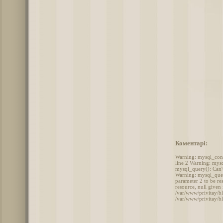
Коментарі:
Warning: mysql_conne
line 2 Warning: mysq
mysql_query(): Can't
Warning: mysql_query
parameter 2 to be r
resource, null given
/var/www/privitay/bl
/var/www/privitay/b