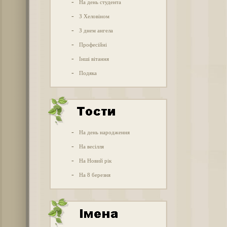
-
На день студента
-
З Хеловіном
-
З днем ангела
-
Професійні
-
Інші вітання
-
Подяка
-
На день народження
-
На весілля
-
На Новий рік
-
На 8 березня