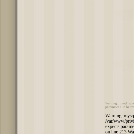
Warning: mysql_quer
parameter 1 to be re
Warning: mysql
/var/www/privi
expects paramet
on line 213 Wa