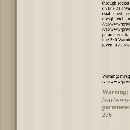
through socket 
on line 218 War
established in
mysql_fetch_ar
/var/www/privi
/var/www/privi
parameter 2 to
line 236 Warnin
given in /var/
Warning: mysql_
/var/www/privi
Warning: 
/var/www/
parameter 
276