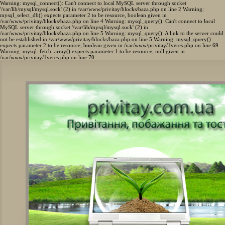
Warning: mysql_connect(): Can't connect to local MySQL server through socket
'/var/lib/mysql/mysql.sock' (2) in /var/www/privitay/blocks/baza.php on line 2 Warning:
mysql_select_db() expects parameter 2 to be resource, boolean given in
/var/www/privitay/blocks/baza.php on line 4 Warning: mysql_query(): Can't connect to local
MySQL server through socket '/var/lib/mysql/mysql.sock' (2) in
/var/www/privitay/blocks/baza.php on line 5 Warning: mysql_query(): A link to the server could
not be established in /var/www/privitay/blocks/baza.php on line 5 Warning: mysql_query()
expects parameter 2 to be resource, boolean given in /var/www/privitay/1veres.php on line 69
Warning: mysql_fetch_array() expects parameter 1 to be resource, null given in
/var/www/privitay/1veres.php on line 70