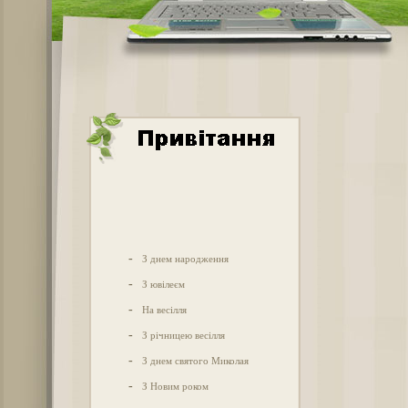
-
З днем народження
-
З ювілеєм
-
На весілля
-
З річницею весілля
-
З днем святого Миколая
-
З Новим роком