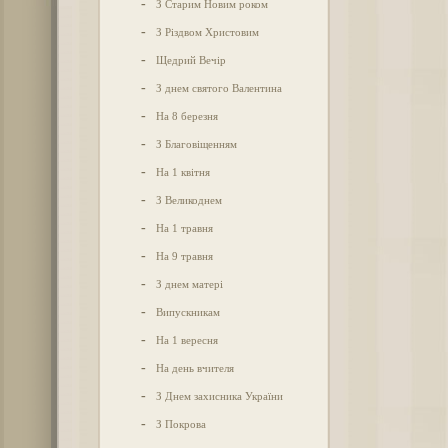
-
З Старим Новим роком
-
З Різдвом Христовим
-
Щедрий Вечір
-
З днем святого Валентина
-
На 8 березня
-
З Благовіщенням
-
На 1 квітня
-
З Великоднем
-
На 1 травня
-
На 9 травня
-
З днем матері
-
Випускникам
-
На 1 вересня
-
На день вчителя
-
З Днем захисника України
-
З Покрова