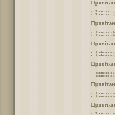
Привітан
Привітання на д
Привітання на д
Привітан
Привітання на І
Привітання на І
Привітан
Привітання на 
Привітання на д
Привітан
Привітання на 
Привітання на д
Привітан
Привітання на 
Привітання на м
Привітан
Привітання на 