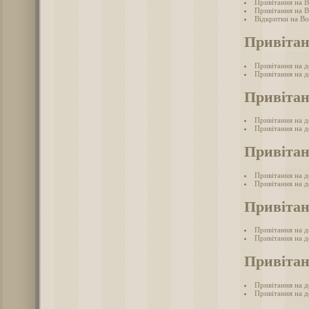
Привітання на 
Привітання на 
Відкритки на В
Привітан
Привітання на д
Привітання на д
Привітан
Привітання на 
Привітання на д
Привітан
Привітання на д
Привітання на д
Привітан
Привітання на д
Привітання на д
Привітан
Привітання на д
Привітання на де