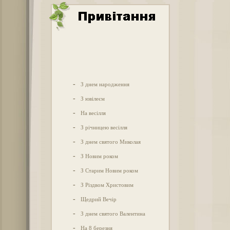
-
З днем народження
-
З ювілеєм
-
На весілля
-
З річницею весілля
-
З днем святого Миколая
-
З Новим роком
-
З Старим Новим роком
-
З Різдвом Христовим
-
Щедрий Вечір
-
З днем святого Валентина
-
На 8 березня