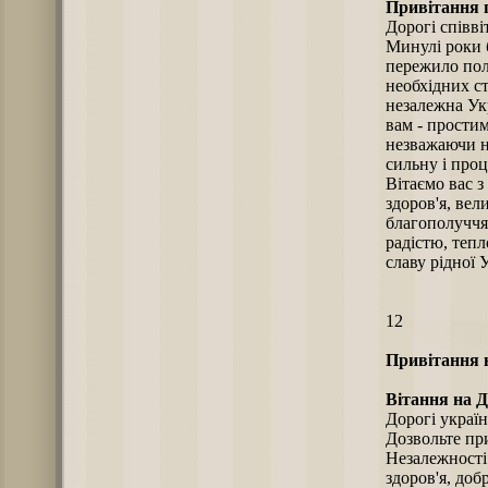
Привітання 
Дорогі співв
Минулі роки 
пережило полі
необхідних с
незалежна Укр
вам - простим
незважаючи н
сильну і проц
Вітаємо вас 
здоров'я, вел
благополуччя
радістю, теп
славу рідної 
12
Привітання н
Вітання на 
Дорогі україн
Дозвольте при
Незалежності 
здоров'я, доб