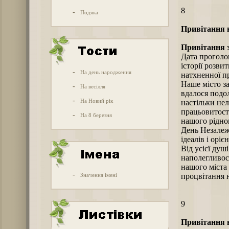
8
-
Подяка
Привітання н
Привітання з
Дата проголо
історії розви
-
На день народження
натхненної пр
Наше місто з
-
На весілля
вдалося подол
-
На Новий рік
настільки не
працьовитості
-
На 8 березня
нашого рідног
День Незалеж
ідеалів і орі
Від усієї душ
наполегливос
нашого міста 
-
Значення імені
процвітання 
9
Привітання н