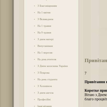
-
З Благовіщенням
-
На 1 квітня
-
З Великоднем
-
На 1 травня
-
На 9 травня
-
З днем матері
-
Випускникам
-
На 1 вересня
Привітан
-
На день вчителя
-
З Днем захисника України
-
З Покрова
7
-
На день студента
Привітання н
-
З Хеловіном
Коротке при
-
З днем ангела
Вітаю з Днем 
благо процві
-
Професійні
-
Інші вітання