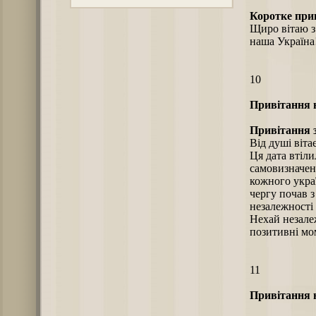
Коротке при
Щиро вітаю з
наша Україна
10
Привітання н
Привітання з
Від душі віта
Ця дата втіли
самовизначен
кожного украї
чергу почав з
незалежності 
Нехай незалеж
позитивні мом
11
Привітання н