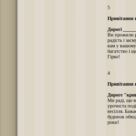
5
Привітання н
Дорогі _____
Ви прожили ра
радість і засм
вам у вашому
багатство і щ
Гірко!
4
Привітання н
Дороге "кри
Ми раді, що в
урочиста поді
весілля. Бажа
будинок обход
роки!