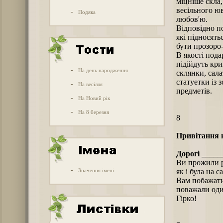
міцніше скла
весільного ю
-
Подяка
любов'ю.
Відповідно по
які підносят
бути прозоро
В якості пода
підійдуть кри
-
На день народження
склянки, сал
статуетки із 
-
На весілля
предметів.
-
На Новий рік
-
На 8 березня
8
Привітання н
Дорогі _____
Ви прожили р
-
Значення імені
як і була на 
Вам побажати 
поважали оди
Гірко!