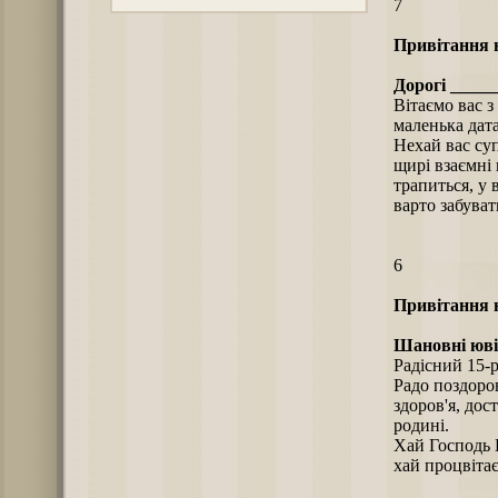
7
Привітання н
Дорогі _____
Вітаємо вас з
маленька дата
Нехай вас су
щирі взаємні 
трапиться, у 
варто забуват
6
Привітання н
Шановні юві
Радісний 15-р
Радо поздоров
здоров'я, дос
родині.
Хай Господь Б
хай процвітає