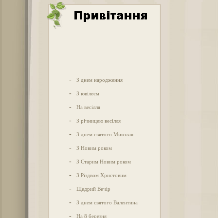
-
З днем народження
-
З ювілеєм
-
На весілля
-
З річницею весілля
-
З днем святого Миколая
-
З Новим роком
-
З Старим Новим роком
-
З Різдвом Христовим
-
Щедрий Вечір
-
З днем святого Валентина
-
На 8 березня