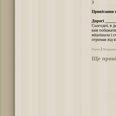
3
Привітання н
Дорогі _____
Сьогодні, в д
вам побажати
міцнішала і с
отримав від в
|
Перша
Попередн
Ще приві