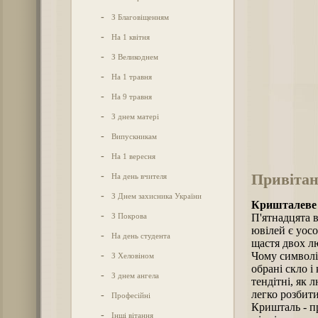
-
З Благовіщенням
-
На 1 квітня
-
З Великоднем
-
На 1 травня
-
На 9 травня
-
З днем матері
-
Випускникам
-
На 1 вересня
Привітан
-
На день вчителя
-
З Днем захисника України
Кришталеве 
-
З Покрова
П'ятнадцята в
ювілей є уосо
-
На день студента
щастя двох л
-
Чому символі
З Хеловіном
обрані скло і
-
З днем ангела
тендітні, як
легко розбити
-
Професійні
Кришталь - пр
-
Інші вітання