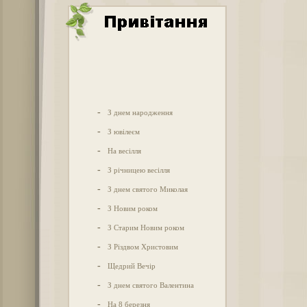
-
З днем народження
-
З ювілеєм
-
На весілля
-
З річницею весілля
-
З днем святого Миколая
-
З Новим роком
-
З Старим Новим роком
-
З Різдвом Христовим
-
Щедрий Вечір
-
З днем святого Валентина
-
На 8 березня