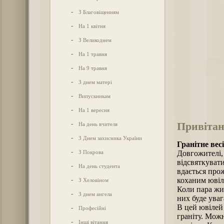
-
З Благовіщенням
-
На 1 квітня
-
З Великоднем
-
На 1 травня
-
На 9 травня
-
З днем матері
-
Випускникам
-
На 1 вересня
Привітан
-
На день вчителя
-
З Днем захисника України
Гранітне вес
-
З Покрова
Довгожителі,
відсвяткувати
-
На день студента
вдається прож
-
коханим ювіля
З Хеловіном
Коли пара жи
-
З днем ангела
них буде уваг
В цей ювілей
-
Професійні
граніту. Мож
-
Інші вітання