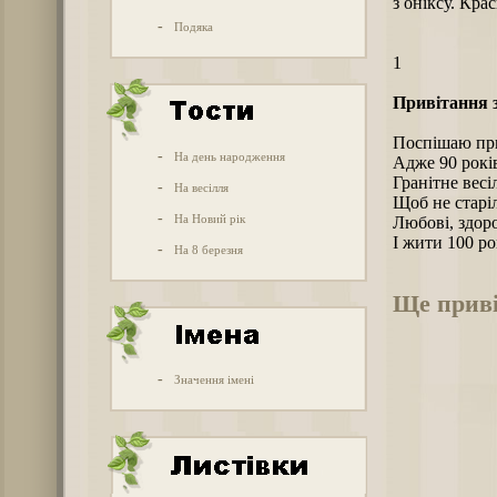
з оніксу. Кра
-
Подяка
1
Привітання з
Поспішаю при
-
На день народження
Адже 90 рокі
Гранітне весі
-
На весілля
Щоб не старіл
-
На Новий рік
Любові, здоро
І жити 100 ро
-
На 8 березня
Ще приві
-
Значення імені