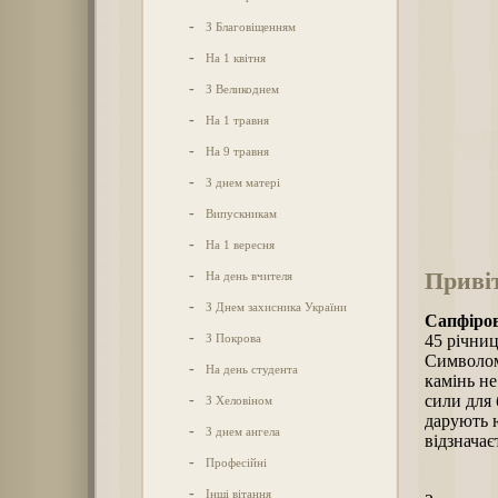
-
З Благовіщенням
-
На 1 квітня
-
З Великоднем
-
На 1 травня
-
На 9 травня
-
З днем матері
-
Випускникам
-
На 1 вересня
Приві
-
На день вчителя
-
З Днем захисника України
Сапфіров
-
З Покрова
45 річниц
Символом 
-
На день студента
камінь не
-
сили для
З Хеловіном
дарують ю
-
З днем ангела
відзначає
-
Професійні
-
Інші вітання