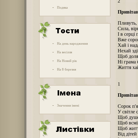
2
-
Подяка
Привітан
Пливуть, 
Сила, вірн
І в серці 
Вже сорок
-
На день народження
Хай і над
Нехай зді
-
На весілля
Щоб доля 
-
На Новий рік
Ні грама 
Життя ха
-
На 8 березня
1
Привітан
-
Значення імені
Сорок п'
У світле 
Щоб душе
Щоб всміх
Щоб життя
Від дітей