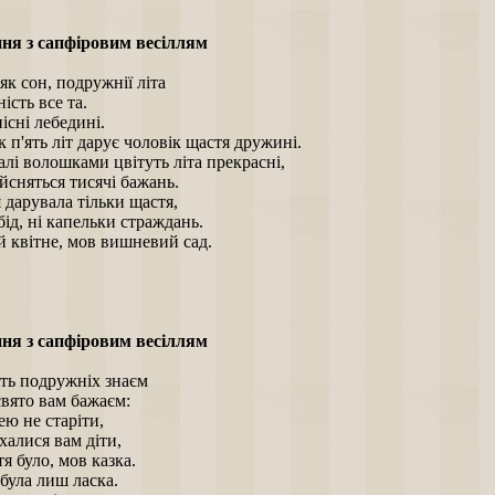
ня з сапфіровим весіллям
як сон, подружнії літа
ість все та.
пісні лебедині.
 п'ять літ дарує чоловік щастя дружині.
алі волошками цвітуть літа прекрасні,
йсняться тисячі бажань.
дарувала тільки щастя,
бід, ні капельки страждань.
й квітне, мов вишневий сад.
ня з сапфіровим весіллям
ять подружніх знаєм
свято вам бажаєм:
ю не старіти,
алися вам діти,
 було, мов казка.
 була лиш ласка.