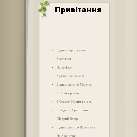
-
З днем народження
-
З ювілеєм
-
На весілля
-
З річницею весілля
-
З днем святого Миколая
-
З Новим роком
-
З Старим Новим роком
-
З Різдвом Христовим
-
Щедрий Вечір
-
З днем святого Валентина
-
На 8 березня