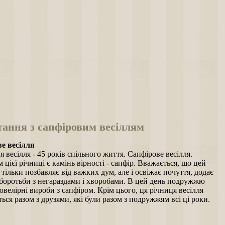
тання з сапфіровим весіллям
е весілля
я весілля - 45 років спільного життя. Сапфірове весілля.
цієї річниці є камінь вірності - сапфір. Вважається, що цей
 тільки позбавляє від важких дум, але і освіжає почуття, додає
 боротьби з негараздами і хворобами. В цей день подружжю
велірні вироби з сапфіром. Крім цього, ця річниця весілля
ться разом з друзями, які були разом з подружжям всі ці роки.