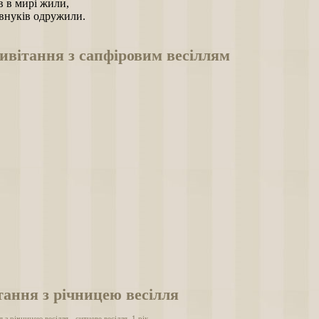
ів в мирі жили,
внуків одружили.
ивітання з сапфіровим весіллям
ання з річницею весілля
 з річницею весілля - ситцеве весілля, 1 рік