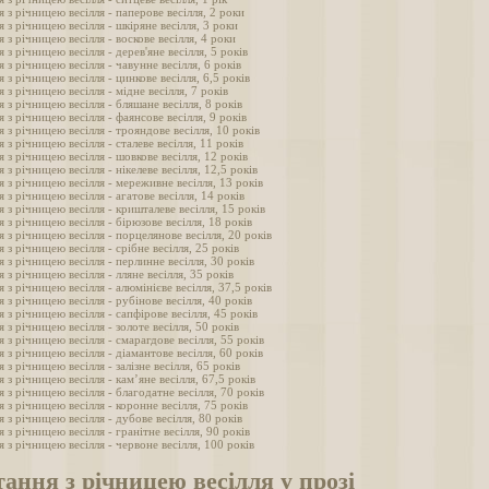
 з річницею весілля - паперове весілля, 2 роки
 з річницею весілля - шкіряне весілля, 3 роки
 з річницею весілля - воскове весілля, 4 роки
 з річницею весілля - дерев'яне весілля, 5 років
 з річницею весілля - чавунне весілля, 6 років
 з річницею весілля - цинкове весілля, 6,5 років
 з річницею весілля - мідне весілля, 7 років
 з річницею весілля - бляшане весілля, 8 років
 з річницею весілля - фаянсове весілля, 9 років
 з річницею весілля - трояндове весілля, 10 років
 з річницею весілля - сталеве весілля, 11 років
 з річницею весілля - шовкове весілля, 12 років
 з річницею весілля - нікелеве весілля, 12,5 років
 з річницею весілля - мереживне весілля, 13 років
 з річницею весілля - агатове весілля, 14 років
 з річницею весілля - кришталеве весілля, 15 років
 з річницею весілля - бірюзове весілля, 18 років
 з річницею весілля - порцелянове весілля, 20 років
 з річницею весілля - срібне весілля, 25 років
 з річницею весілля - перлинне весілля, 30 років
 з річницею весілля - лляне весілля, 35 років
 з річницею весілля - алюмінієве весілля, 37,5 років
 з річницею весілля - рубінове весілля, 40 років
 з річницею весілля - сапфірове весілля, 45 років
 з річницею весілля - золоте весілля, 50 років
 з річницею весілля - смарагдове весілля, 55 років
 з річницею весілля - діамантове весілля, 60 років
 з річницею весілля - залізне весілля, 65 років
 з річницею весілля - кам’яне весілля, 67,5 років
 з річницею весілля - благодатне весілля, 70 років
 з річницею весілля - коронне весілля, 75 років
 з річницею весілля - дубове весілля, 80 років
 з річницею весілля - гранітне весілля, 90 років
 з річницею весілля - червоне весілля, 100 років
ання з річницею весілля у прозі