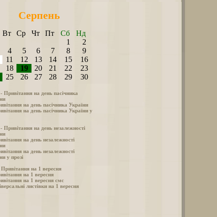
Серпень
Вт
Ср
Чт
Пт
Сб
Нд
1
2
4
5
6
7
8
9
11
12
13
14
15
16
18
19
20
21
22
23
25
26
27
28
29
30
 - Привітання на день пасічника
ни
ивітання на день пасічника України
ивітання на день пасічника України у
 - Привітання на день незалежності
ни
ивітання на день незалежності
ни
ивітання на день незалежності
ни у прозі
- Привітання на 1 вересня
ивітання на 1 вересня
ивітання на 1 вересня смс
іверсальні листівки на 1 вересня