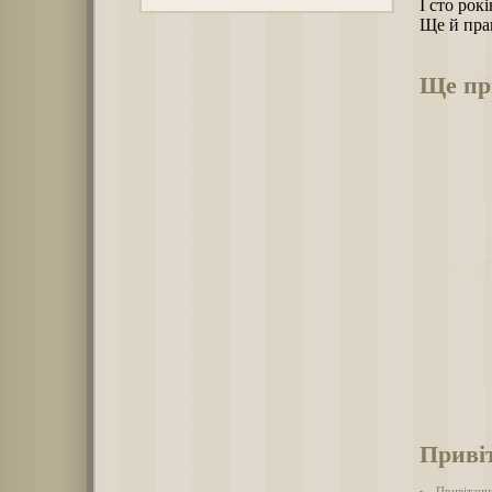
І сто рок
Ще й пра
Ще пр
Привіт
Привітання