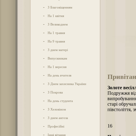
-
З Благовіщенням
-
На 1 квітня
-
З Великоднем
-
На 1 травня
-
На 9 травня
-
З днем матері
-
Випускникам
-
На 1 вересня
Привітан
-
На день вчителя
-
З Днем захисника України
Золоте весіл
-
З Покрова
Подружжя від
випробування 
-
На день студента
старі обручал
-
півстоліття, 
З Хеловіном
-
З днем ангела
16
-
Професійні
-
Інші вітання