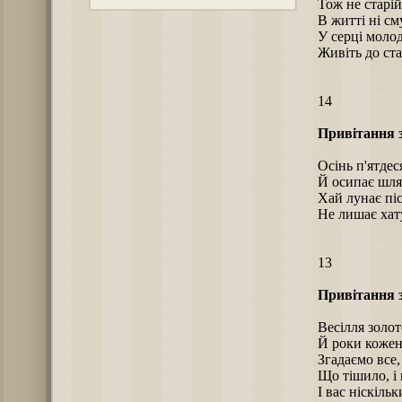
Тож не старій
В житті ні сму
У серці молод
Живіть до ста
14
Привітання 
Осінь п'ятдес
Й осипає шля
Хай лунає піс
Не лишає хату
13
Привітання 
Весілля золот
Й роки кожен
Згадаємо все,
Що тішило, і
І вас ніскіль