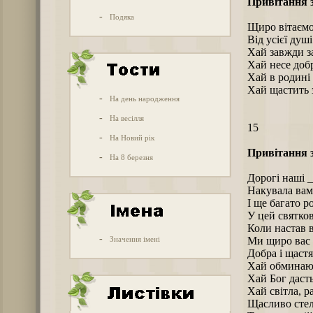
Привітання 
-
Подяка
Щиро вітаємо 
Від усієї душ
Хай завжди за
Хай несе добр
Хай в родині 
Хай щастить 
-
На день народження
-
На весілля
15
-
На Новий рік
Привітання 
-
На 8 березня
Дорогі наші _
Накувала вам 
І ще багато р
У цей святков
Коли настав 
-
Значення імені
Ми щиро вас 
Добра і щаст
Хай обминают
Хай Бог дасть
Хай світла, р
Щасливо стел