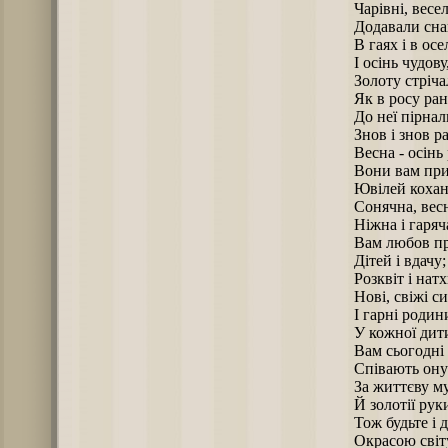
Чарівні, весел
Додавали сна
В гаях і в осел
І осінь чудову
Золоту стріча
Як в росу ран
До неї пірнал
Знов і знов р
Весна - осінь
Вони вам пр
Ювілей кохан
Сонячна, вес
Ніжна і гаряча
Вам любов п
Дітей і вдачу;
Розквіт і нат
Нові, свіжі с
І гарні родин
У кожної дит
Вам сьогодні
Співають он
За життєву му
Й золотії рук
Тож будьте і д
Окрасою світ