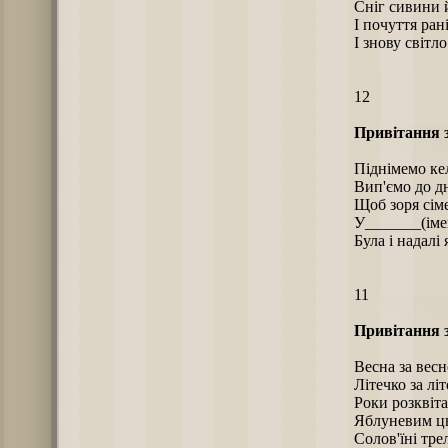
Сніг сивини й
І почуття ран
І знову світло
12
Привітання 
Піднімемо ке
Вип'ємо до д
Щоб зоря сім
У_______(іме
Була і надалі 
11
Привітання 
Весна за вес
Літечко за лі
Роки розквіт
Яблуневим цв
Солов'їні трел