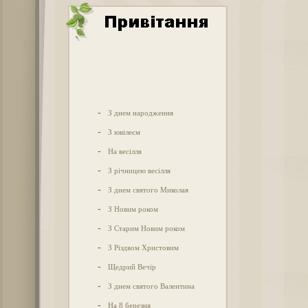
-
З днем народження
-
З ювілеєм
-
На весілля
-
З річницею весілля
-
З днем святого Миколая
-
З Новим роком
-
З Старим Новим роком
-
З Різдвом Христовим
-
Щедрий Вечір
-
З днем святого Валентина
-
На 8 березня