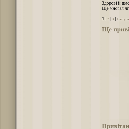
Здорові й ща
Ще многая лі
1
|
|
|
2
3
Наступн
Ще приві
Привітан