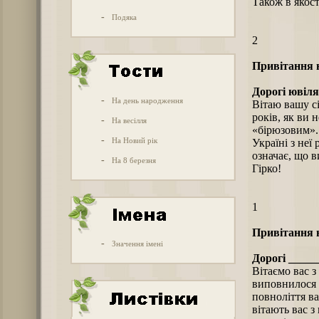
Також в якост
-
Подяка
2
Привітання н
Дорогі ювіля
-
На день народження
Вітаю вашу с
років, як ви 
-
На весілля
«бірюзовим».
-
На Новий рік
Україні з неї
означає, що 
-
На 8 березня
Гірко!
1
Привітання н
-
Значення імені
Дорогі _____
Вітаємо вас 
виповнилося с
повноліття ва
вітають вас 