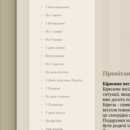
-
З Благовіщенням
-
На 1 квітня
-
З Великоднем
-
На 1 травня
-
На 9 травня
-
З днем матері
-
Випускникам
-
На 1 вересня
Привітан
-
На день вчителя
-
З Днем захисника України
Бірюзове вес
-
З Покрова
Бірюзове весі
ситуації, якщ
-
На день студента
вже досить по
-
Бірюза - сим
З Хеловіном
весілля пови
-
З днем ангела
це своєрідна 
Подарунки на
-
Професійні
бути родичі т
-
Інші вітання