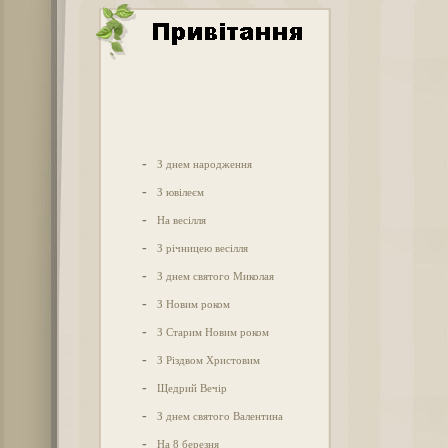
-
З днем народження
-
З ювілеєм
-
На весілля
-
З річницею весілля
-
З днем святого Миколая
-
З Новим роком
-
З Старим Новим роком
-
З Різдвом Христовим
-
Щедрий Вечір
-
З днем святого Валентина
-
На 8 березня