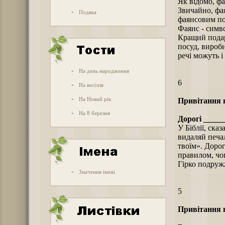
Як відомо, фа
Звичайно, фая
-
Подяка
фаянсовим по
Фаянс - симво
Кращий подар
посуд, вироби
речі можуть 
-
На день народження
6
-
На весілля
-
На Новий рік
Привітання н
-
На 8 березня
Дорогі _____
У Біблії, сказ
видаляй печал
твоїм». Дорог
правилом, чо
Гірко подру
-
Значення імені
5
Привітання н