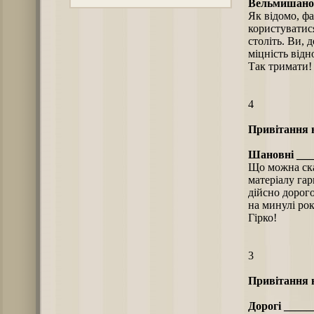
Вельмишанов
Як відомо, ф
користуватися
століть. Ви, 
міцність відно
Так тримати!
4
Привітання н
Шановні ____
Що можна ска
матеріалу гар
дійсно дорого
на минулі ро
Гірко!
3
Привітання н
Дорогі _____