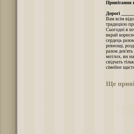
Привітання н
Дорогі _____
Вам всім відо
традицією при
Сьогодні я х
вкрай корисно
сердець разом
ревнощі, розд
разом дев'ять
мотлох, ви на
свідчать тіль
сімейне щастя
Ще приві