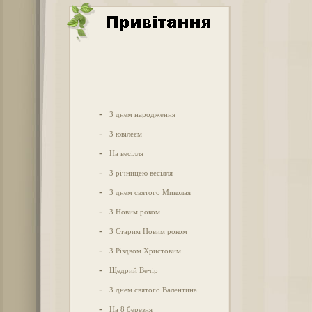
-
З днем народження
-
З ювілеєм
-
На весілля
-
З річницею весілля
-
З днем святого Миколая
-
З Новим роком
-
З Старим Новим роком
-
З Різдвом Христовим
-
Щедрий Вечір
-
З днем святого Валентина
-
На 8 березня