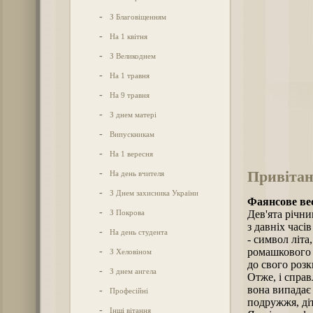
-
З Благовіщенням
-
На 1 квітня
-
З Великоднем
-
На 1 травня
-
На 9 травня
-
З днем матері
-
Випускникам
-
На 1 вересня
Привітан
-
На день вчителя
-
З Днем захисника України
Фаянсове ве
-
З Покрова
Дев'ята річни
з давніх часі
-
На день студента
- символ літа
-
ромашкового 
З Хеловіном
до свого розк
-
З днем ангела
Отже, і спра
вона випадає
-
Професійні
подружжя, ді
-
Інші вітання