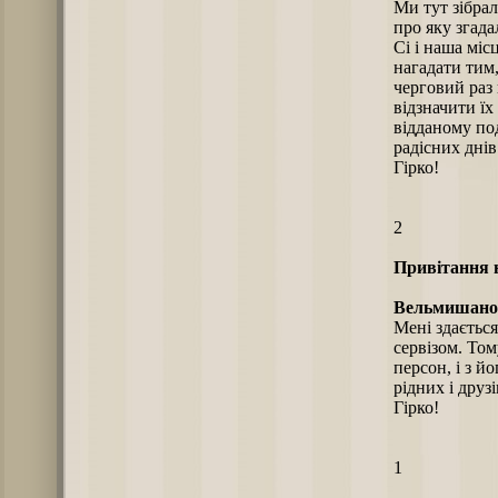
Ми тут зібрал
про яку згадал
Сі і наша міс
нагадати тим,
черговий раз
відзначити їх
відданому по
радісних днів 
Гірко!
2
Привітання н
Вельмишанов
Мені здаєтьс
сервізом. Том
персон, і з 
рідних і друзі
Гірко!
1