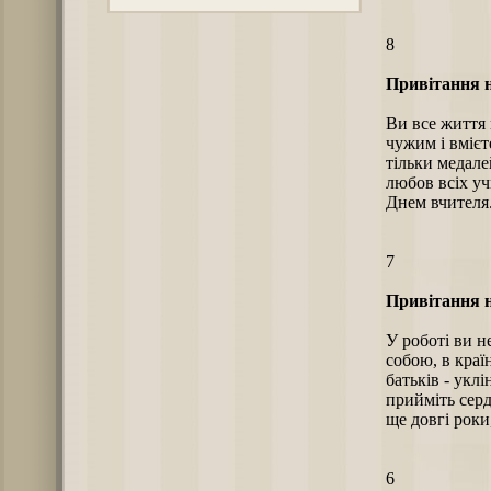
8
Привітання н
Ви все життя 
чужим і вмієт
тільки медале
любов всіх учн
Днем вчителя.
7
Привітання н
У роботі ви н
собою, в країн
батьків - уклі
прийміть серд
ще довгі роки,
6