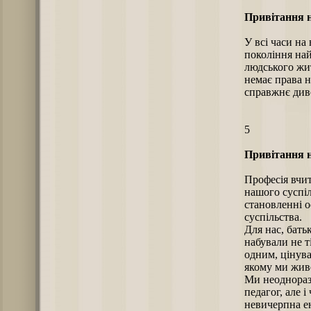
Привітання н
У всі часи на
покоління на
людського жит
немає права н
справжнє диво
5
Привітання н
Професія вчит
нашого суспіл
становленні о
суспільства.
Для нас, бать
набували не т
одним, цінува
якому ми жив
Ми неодноразо
педагог, але 
невичерпна ен