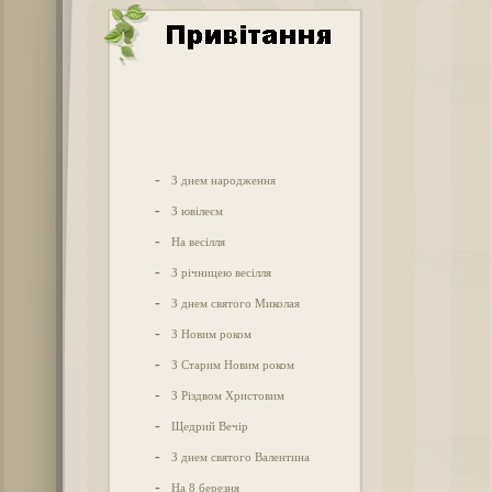
-
З днем народження
-
З ювілеєм
-
На весілля
-
З річницею весілля
-
З днем святого Миколая
-
З Новим роком
-
З Старим Новим роком
-
З Різдвом Христовим
-
Щедрий Вечір
-
З днем святого Валентина
-
На 8 березня