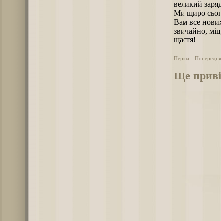
великий заряд
Ми щиро сьог
Вам все нових
звичайно, міц
щастя!
|
Перша
Попередня
Ще привіт