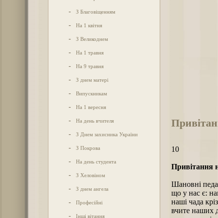
-
З Благовіщенням
-
На 1 квітня
-
З Великоднем
-
На 1 травня
-
На 9 травня
-
З днем матері
-
Випускникам
-
На 1 вересня
Привітанн
-
На день вчителя
-
З Днем захисника України
-
З Покрова
10
-
На день студента
Привітання н
-
З Хеловіном
Шановні педаг
-
З днем ангела
що у нас є: н
наші чада крі
-
Професійні
вчите наших д
-
Інші вітання