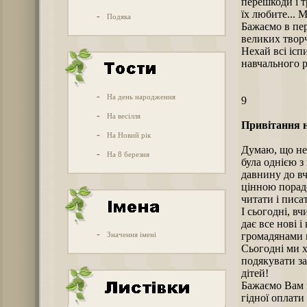
перешкоди і т
їх любите... 
-
Подяка
Бажаємо в пер
великих творч
Нехай всі ісп
навчального р
-
На день народження
9
-
На весілля
Привітання н
-
На Новий рік
Думаю, що не 
-
На 8 березня
була однією з
давнину до вч
цінною порад
читати і писат
І сьогодні, в
дає все нові 
-
Значення імені
громадянами 
Сьогодні ми хо
подякувати з
дітей!
Бажаємо Вам в
гідної оплати