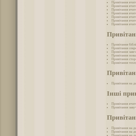
Привітання вчит
Привітання вчит
Привітання вчит
Привітання вчит
Привітання вчит
Привітання вчит
Привітання вчи
Привітан
Привітання бібл
Привітання секр
Привітання завг
Привітання пова
Привітання стор
Привітання техп
Привітан
Привітання на д
Інші при
Привітання вчит
Привітання заву
Привітан
Привітання на де
Привітання на д
Привітання на д