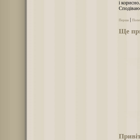
і корисно
Сподіваюс
|
Перша
Попе
Ще при
Привіт