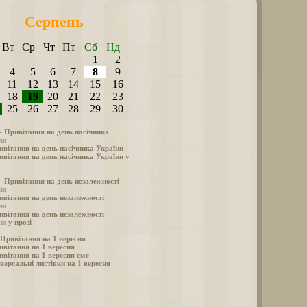
Серпень
Вт
Ср
Чт
Пт
Сб
Нд
1
2
4
5
6
7
8
9
11
12
13
14
15
16
18
19
20
21
22
23
25
26
27
28
29
30
 - Привітання на день пасічника
ни
ивітання на день пасічника України
ивітання на день пасічника України у
 - Привітання на день незалежності
ни
ивітання на день незалежності
ни
ивітання на день незалежності
и у прозі
- Привітання на 1 вересня
ивітання на 1 вересня
ивітання на 1 вересня смс
версальні листівки на 1 вересня