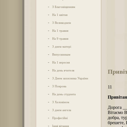
-
З Благовіщенням
-
На 1 квітня
-
З Великоднем
-
На 1 травня
-
На 9 травня
-
З днем матері
-
Випускникам
-
На 1 вересня
Привіт
-
На день вчителя
-
З Днем захисника України
-
З Покрова
11
-
На день студента
Привітанн
-
З Хеловіном
Дорога _
-
З днем ангела
Вітаємо В
добра, ту
-
Професійні
брешете, 
-
Інші вітання