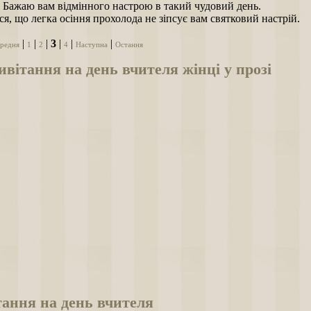
. Бажаю вам відмінного настрою в такий чудовий день.
я, що легка осіння прохолода не зіпсує вам святковий настрій.
|
|
|
3
|
|
|
редня
1
2
4
Наступна
Остання
вітання на день вчителя жінці у прозі
ання на день вчителя