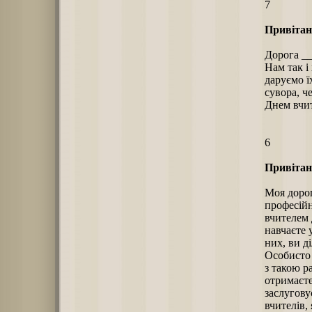
7
Привітанн
Дорога _
Нам так і
даруємо ї
сувора, ч
Днем вчи
6
Привітанн
Моя дорог
професійн
вчителем 
навчаєте 
них, ви д
Особисто 
з такою р
отримаєте
заслугову
вчителів,