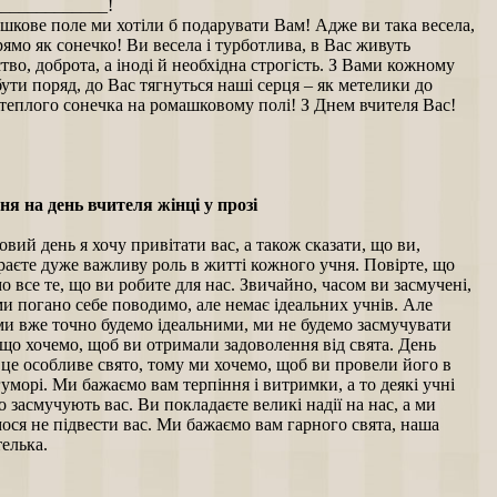
_____________!
шкове поле ми хотіли б подарувати Вам! Адже ви така весела,
рямо як сонечко! Ви весела і турботлива, в Вас живуть
тво, доброта, а іноді й необхідна строгість. З Вами кожному
бути поряд, до Вас тягнуться наші серця – як метелики до
теплого сонечка на ромашковому полі! З Днем вчителя Вас!
я на день вчителя жінці у прозі
овий день я хочу привітати вас, а також сказати, що ви,
граєте дуже важливу роль в житті кожного учня. Повірте, що
о все те, що ви робите для нас. Звичайно, часом ви засмучені,
и погано себе поводимо, але немає ідеальних учнів. Але
ми вже точно будемо ідеальними, ми не будемо засмучувати
 що хочемо, щоб ви отримали задоволення від свята. День
 це особливе свято, тому ми хочемо, щоб ви провели його в
уморі. Ми бажаємо вам терпіння і витримки, а то деякі учні
о засмучують вас. Ви покладаєте великі надії на нас, а ми
ося не підвести вас. Ми бажаємо вам гарного свята, наша
елька.