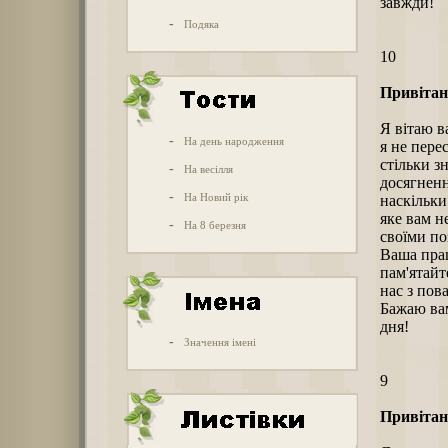
завжди!
-
Подяка
10
Привітанн
Я вітаю в
-
На день народження
я не пере
стільки з
-
На весілля
досягненн
-
На Новий рік
наскільки
яке вам н
-
На 8 березня
своїми п
Ваша прац
пам'ятайт
нас з пов
Бажаю вам
дня!
-
Значення імені
9
Привітанн