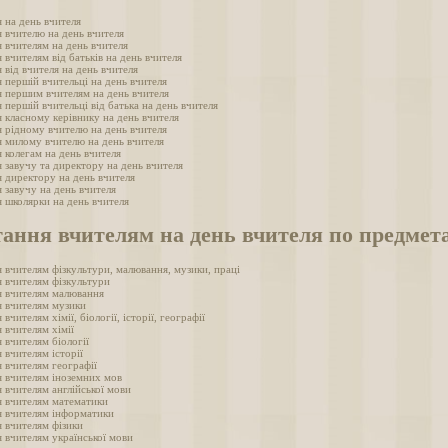
 на день вчителя
 вчителю на день вчителя
 вчителям на день вчителя
 вчителям від батьків на день вчителя
 від вчителя на день вчителя
 першій вчительці на день вчителя
 першим вчителям на день вчителя
 першій вчительці від батька на день вчителя
 класному керівнику на день вчителя
 рідному вчителю на день вчителя
 милому вчителю на день вчителя
 колегам на день вчителя
 завучу та директору на день вчителя
 директору на день вчителя
 завучу на день вчителя
 школярки на день вчителя
ання вчителям на день вчителя по предмет
 вчителям фізкультури, малювання, музики, праці
 вчителям фізкультури
я вчителям малювання
я вчителям музики
вчителям хімії, біології, історії, географії
 вчителям хімії
 вчителям біології
 вчителям історії
 вчителям географії
я вчителям іноземних мов
 вчителям англійської мови
я вчителям математики
я вчителям інформатики
 вчителям фізики
 вчителям української мови