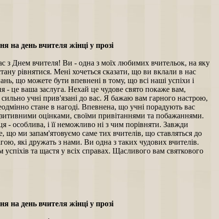
я на день вчителя жінці у прозі
ас з Днем вчителя! Ви - одна з моїх любимих вчительок, на яку
стану рівнятися. Мені хочеться сказати, що ви вклали в нас
нань, що можете бути впевнені в тому, що всі наші успіхи і
я - це ваша заслуга. Нехай це чудове свято покаже вам,
 сильно учні прив'язані до вас. Я бажаю вам гарного настрою,
еодмінно стане в нагоді. Впевнена, що учні порадують вас
озитивними оцінками, своїми привітаннями та побажаннями.
я - особлива, і її неможливо ні з чим порівняти. Завжди
е, що ми запам'ятовуємо саме тих вчителів, що ставляться до
агою, які дружать з нами. Ви одна з таких чудових вчителів.
 успіхів та щастя у всіх справах. Щасливого вам святкового
я на день вчителя жінці у прозі