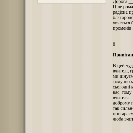
Дорога _
Ціле рома
радісна п
благородс
хочеться 
променів 
8
Привітанн
В цей чуд
вчителі, 
ми цінуєм
тому що м
сьогодні 
вас, тому
вчителя –
доброму г
так сильн
постараєм
люба вчит