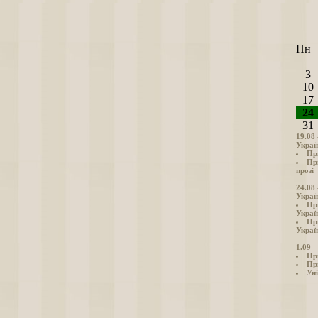
Пн
3
10
17
24
31
19.08
Украї
Пр
Пр
прозі
24.08
Украї
Пр
Украї
Пр
Україн
1.09 
Пр
Пр
Уні