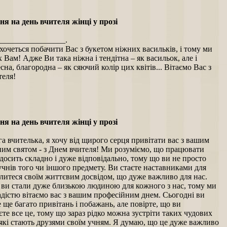
я на день вчителя жінці у прозі
_________________.
 хочеться побачити Вас з букетом ніжних васильків, і тому ми
х Вам! Адже Ви така ніжна і тендітна – як васильок, але і
есна, благородна – як сяючий колір цих квітів... Вітаємо Вас з
теля!
я на день вчителя жінці у прозі
а вчителька, я хочу від щирого серця привітати вас з вашим
им святом - з Днем вчителя! Ми розуміємо, що працювати
досить складно і дуже відповідально, тому що ви не просто
учнів того чи іншого предмету. Ви стаєте наставниками для
ілитеся своїм життєвим досвідом, що дуже важливо для нас.
ви стали дуже близькою людиною для кожного з нас, тому ми
адістю вітаємо вас з вашим професійним днем. Сьогодні ви
 ще багато привітань і побажань, але повірте, що ви
єте все це, тому що зараз рідко можна зустріти таких чудових
 які стають друзями своїм учням. Я думаю, що це дуже важливо