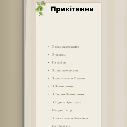
-
З днем народження
-
З ювілеєм
-
На весілля
-
З річницею весілля
-
З днем святого Миколая
-
З Новим роком
-
З Старим Новим роком
-
З Різдвом Христовим
-
Щедрий Вечір
-
З днем святого Валентина
-
На 8 березня