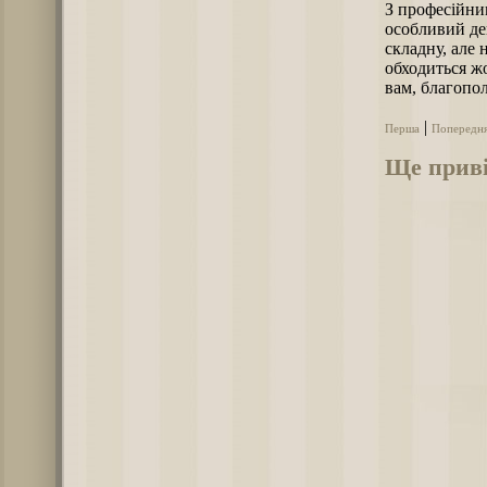
З професійним
особливий ден
складну, але 
обходиться жо
вам, благопол
|
Перша
Попередн
Ще приві