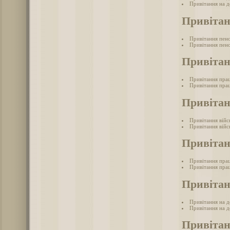
Привітання на д
Привітан
Привітання пен
Привітання пенс
Привітан
Привітання прац
Привітання прац
Привітан
Привітання війс
Привітання війс
Привітан
Привітання прац
Привітання прац
Привітан
Привітання на д
Привітання на д
Привітан