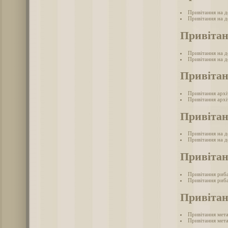
Привітання на де
Привітання на де
Привітан
Привітання на д
Привітання на д
Привітан
Привітання арх
Привітання архі
Привітан
Привітання на д
Привітання на де
Привіта
Привітання риб
Привітання риба
Привітан
Привітання мет
Привітання мета