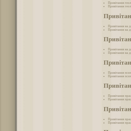
Привітання гео
Привітання геол
Привітан
Привітання на 
Привітання на д
Привітан
Привітання на д
Привітання на д
Привітан
Привітання пси
Привітання псих
Привітан
Привітання пра
Привітання прац
Привітан
Привітання прац
Привітання прац