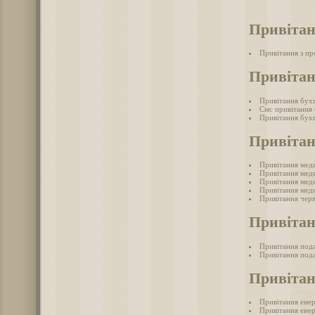
Привітан
Привітання з п
Привітан
Привітання бух
Смс привітання
Привітання бухг
Привіта
Привітання мед
Привітання меди
Привітання меди
Привітання меди
Привітання черв
Привітан
Привітання под
Привітання пода
Привітан
Привітання ене
Привітання енер