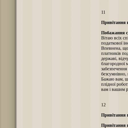
11
Привітання п
Побажання сп
Вітаю всіх сп
податкової ін
Впевнена, що
платників по
державі, відч
благородної 
забезпечення 
безсумнівно, 
Бажаю вам, ш
плідної робот
вам і вашим 
12
Привітання п
Привітання 