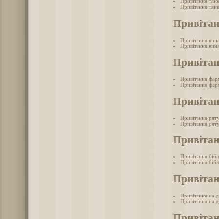
Привітання танк
Привітання танк
Привітан
Привітання вина
Привітання вина
Привіта
Привітання фар
Привітання фарм
Привіта
Привітання рят
Привітання ряту
Привітан
Привітання бібл
Привітання бібл
Привітан
Привітання на д
Привітання на де
Привіта