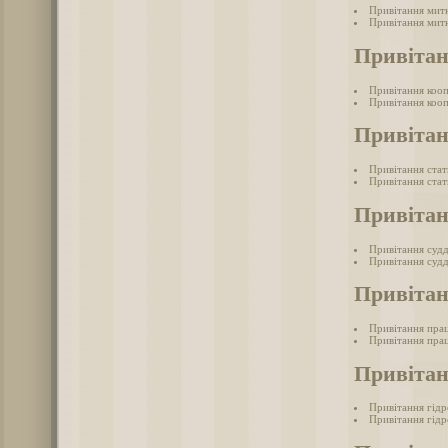
Привітання мит
Привітання митн
Привітан
Привітання коо
Привітання кооп
Привітан
Привітання ста
Привітання стат
Привітан
Привітання суд
Привітання судд
Привітан
Привітання прац
Привітання прац
Привітан
Привітання гід
Привітання гідр