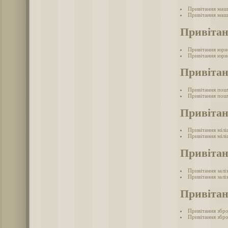
Привітання маш
Привітання маш
Привіта
Привітання юри
Привітання юри
Привіта
Привітання пош
Привітання пош
Привітан
Привітання мілі
Привітання мілі
Привітан
Привітання залі
Привітання залі
Привітан
Привітання збр
Привітання збро