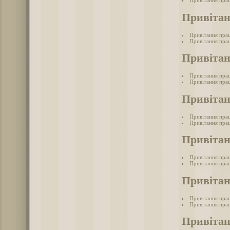
Привітання прац
Привітан
Привітання прац
Привітання прац
Привітан
Привітання пра
Привітання прац
Привітан
Привітання пра
Привітання пра
Привіта
Привітання пра
Привітання прац
Привітан
Привітання пра
Привітання прац
Привіта