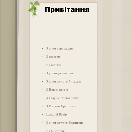
-
З днем народження
-
З ювілеєм
-
На весілля
-
З річницею весілля
-
З днем святого Миколая
-
З Новим роком
-
З Старим Новим роком
-
З Різдвом Христовим
-
Щедрий Вечір
-
З днем святого Валентина
-
На 8 березня