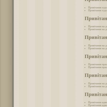
Привітання худ
Привітання худ
Привітан
Привітання на д
Привітання на д
Привітан
Привітання на де
Привітання на де
Привітан
Привітання пра
Привітання прац
Привітан
Привітання на д
Привітання на д
Привітан
Привітання адв
Привітання адво