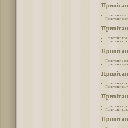
Привітан
Привітання сис
Привітання сист
Привітан
Привітання прац
Привітання прац
Привітан
Привітання дес
Привітання деса
Привіта
Привітання шах
Привітання шахт
Привітан
Привітання прац
Привітання прац
Привітан