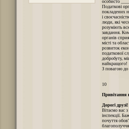
особисто ____
Податкові ор
покладених н
і своєчасніс
люди, які чес
розуміють всю
завдання. Ко
органів спри
місті та обл
розвиток еко
податкової сл
добробуту, мі
найкращого!
З повагою до
10
Привітання п
Дорогі друзі!
Вітаємо вас 
інспекції. Ба
почуття обов'
благополуччя,