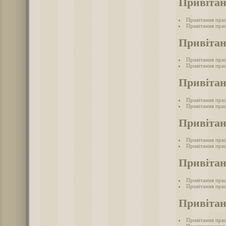
Привітан
Привітання прац
Привітання прац
Привітан
Привітання прац
Привітання прац
Привітан
Привітання прац
Привітання прац
Привітан
Привітання пра
Привітання прац
Привітан
Привітання прац
Привітання прац
Привітан
Привітання прац