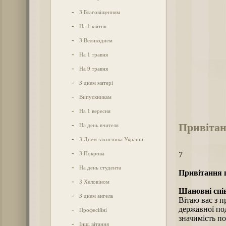
-
З Благовіщенням
-
На 1 квітня
-
З Великоднем
-
На 1 травня
-
На 9 травня
-
З днем матері
-
Випускникам
-
На 1 вересня
Привітан
-
На день вчителя
-
З Днем захисника України
-
З Покрова
7
-
На день студента
Привітання п
-
З Хеловіном
Шановні спів
-
З днем ангела
Вітаю вас з п
державної по
-
Професійні
значимість по
-
Інші вітання