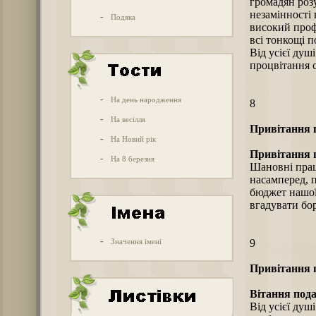
громадян роз
незамінності 
-
Подяка
високий профе
всі тонкощі п
Від усієї душ
процвітання с
-
На день народження
8
-
На весілля
Привітання п
-
На Новий рік
Привітання 
-
На 8 березня
Шановні прац
насамперед, 
бюджет нашої
вгадувати бо
-
Значення імені
9
Привітання п
Вітання пода
Від усієї душ