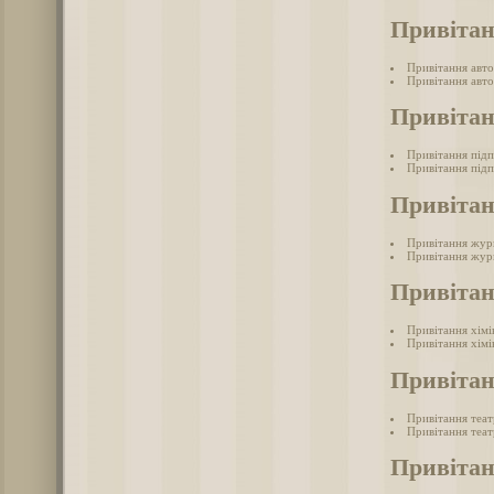
Привітан
Привітання авто
Привітання авто
Привіта
Привітання під
Привітання підп
Привітан
Привітання жур
Привітання журн
Привітан
Привітання хімі
Привітання хімі
Привітан
Привітання теа
Привітання теат
Привіта