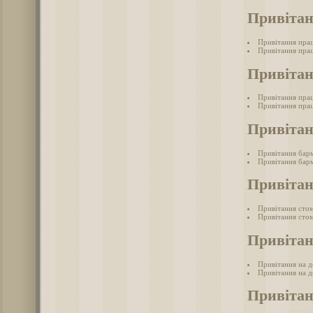
Привітан
Привітання прац
Привітання прац
Привітан
Привітання пра
Привітання пра
Привіта
Привітання бар
Привітання барм
Привітан
Привітання сто
Привітання стом
Привітан
Привітання на д
Привітання на д
Привітан