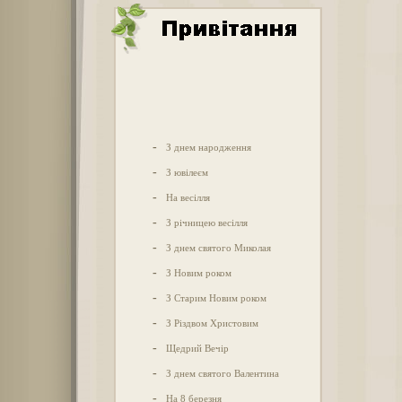
-
З днем народження
-
З ювілеєм
-
На весілля
-
З річницею весілля
-
З днем святого Миколая
-
З Новим роком
-
З Старим Новим роком
-
З Різдвом Христовим
-
Щедрий Вечір
-
З днем святого Валентина
-
На 8 березня