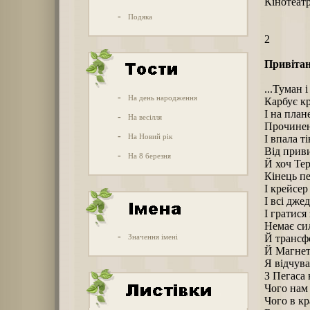
Кінотеат
-
Подяка
2
Привітан
...Туман 
-
На день народження
Карбує кр
І на план
-
На весілля
Прочинен
-
На Новий рік
І впала т
Від прив
-
На 8 березня
Й хоч Тер
Кінець п
І крейсер
І всі дже
І гратися
Немає сил
-
Значення імені
Й трансф
Й Магнето
Я відчува
З Пегаса 
Чого нам 
Чого в кр