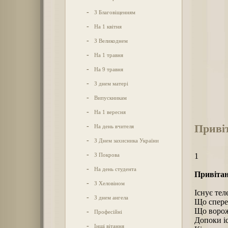
-
З Благовіщенням
-
На 1 квітня
-
З Великоднем
-
На 1 травня
-
На 9 травня
-
З днем матері
-
Випускникам
-
На 1 вересня
Приві
-
На день вчителя
-
З Днем захисника України
-
З Покрова
1
-
На день студента
Привітан
-
З Хеловіном
Існує тел
-
З днем ангела
Що спере
Що воро
-
Професійні
Допоки і
-
Інші вітання