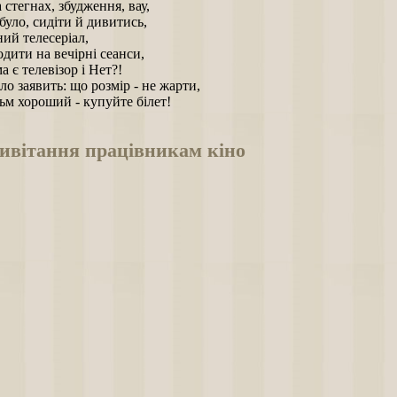
 стегнах, збудження, вау,
уло, сидіти й дивитись,
ий телесеріал,
дити на вечірні сеанси,
 є телевізор і Нет?!
ло заявить: що розмір - не жарти,
ьм хороший - купуйте білет!
ивітання працівникам кіно