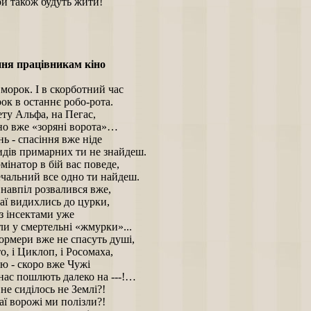
ри також будуть жити!
ня працівникам кіно
і морок. І в скорботний час
ок в останнє робо-рота.
ету Альфа, на Пегас,
о вже «зоряні ворота»…
інь - спасіння вже ніде
идів примарних ти не знайдеш.
мінатор в бій вас поведе,
ечальний все одно ти найдеш.
 навпіл розвалився вже,
даї видихлись до цурки,
 з інсектами уже
и у смертельні «жмурки»...
ормери вже не спасуть душі,
, і Циклоп, і Росомаха,
ю - скоро вже Чужі
нас пошлють далеко на ---!…
не сиділось не Землі?!
аї ворожі ми полізли?!