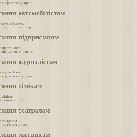
я енергетикам у прозі
тання автомобілістам
я автомобілістам
 автомобілістам у прозі
тання підприємцям
я підприємцям
я підприємцям у прозі
тання журналістам
я журналістам
я журналістам у прозі
тання хімікам
я хімікам
 хімікам у прозі
тання театралам
я театралам
я театралам у прозі
тання митникам