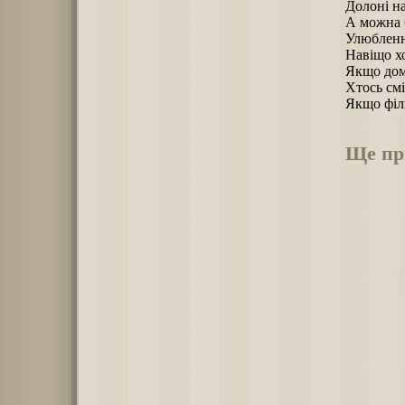
Долоні на
А можна б
Улюбленн
Навіщо хо
Якщо дома
Хтось смі
Якщо філ
Ще пр