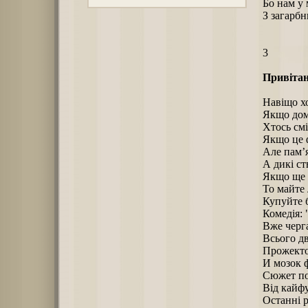
Бо нам у 
З загарбн
3
Привітан
Навіщо хо
Якщо дома
Хтось смі
Якщо це ф
Але пам’я
А дикі ст
Якщо ще 
То майте 
Купуйте б
Комедія: "
Вже черга
Всього дв
Прожекто
И мозок 
Сюжет по
Від кайфу
Останні р