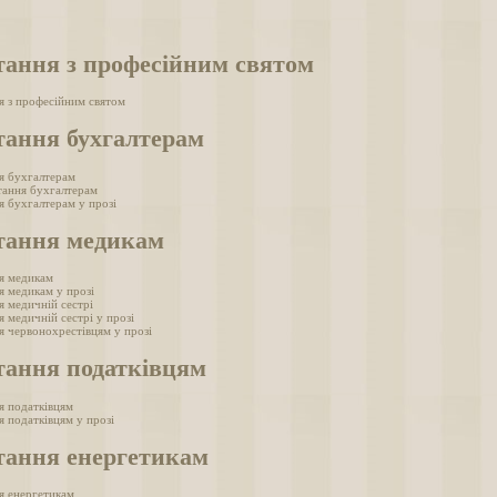
тання з професійним святом
я з професійним святом
тання бухгалтерам
я бухгалтерам
тання бухгалтерам
я бухгалтерам у прозі
тання медикам
я медикам
я медикам у прозі
я медичній сестрі
 медичній сестрі у прозі
я червонохрестівцям у прозі
тання податківцям
я податківцям
я податківцям у прозі
тання енергетикам
я енергетикам