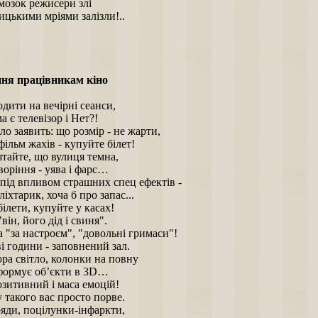
мозок режисери злі
ицькими мріями залізли!..
ня працівникам кіно
дити на вечірні сеанси,
 є телевізор і Нет?!
ло заявить: що розмір - не жарти,
ільм жахів - купуйте білет!
тайте, що вулиця темна,
воріння - уява і фарс…
під впливом страшних спец ефектів -
ліхтарик, хоча б про запас...
ілети, купуйте у касах!
він, його дід і свиня".
 "за настроєм", "довольні гримаси"!
і години - заповнений зал.
ра світло, колонки на повну
формує об’єкти в 3D…
зитивний і маса емоцій!
 такого вас просто порве.
яди, поцілунки-інфаркти,