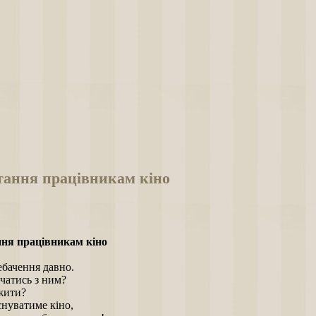
тання працівникам кіно
ня працівникам кіно
ебачення давно.
чатись з ним?
жити?
снуватиме кіно,