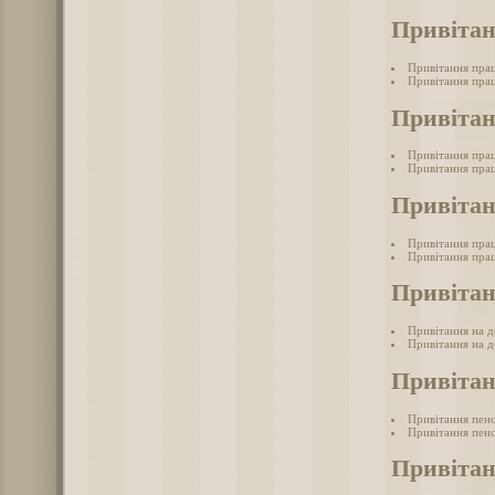
Привітан
Привітання прац
Привітання прац
Привітан
Привітання пра
Привітання прац
Привітан
Привітання прац
Привітання прац
Привітан
Привітання на д
Привітання на д
Привітан
Привітання пен
Привітання пенс
Привітан