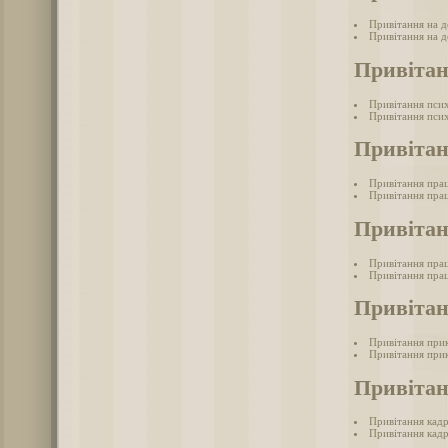
Привітання на д
Привітання на д
Привітан
Привітання пси
Привітання псих
Привітан
Привітання пра
Привітання прац
Привітан
Привітання прац
Привітання прац
Привіта
Привітання при
Привітання при
Привіта
Привітання кад
Привітання кадр