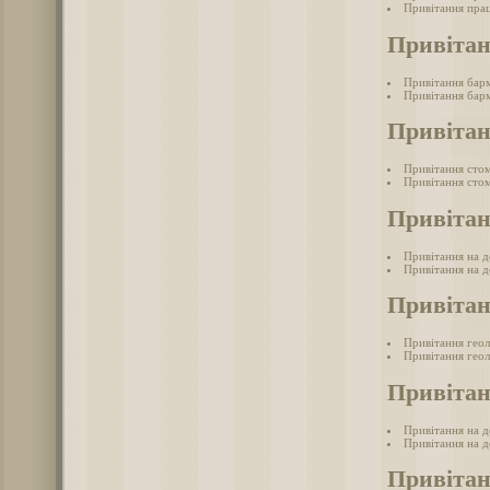
Привітання пра
Привіта
Привітання бар
Привітання барм
Привітан
Привітання сто
Привітання стом
Привітан
Привітання на д
Привітання на д
Привітан
Привітання гео
Привітання геол
Привітан
Привітання на 
Привітання на д
Привітан