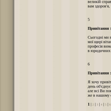
великій справ
вам здоров'я,
5
Привітання з
Сьогодні ми 
мої щирі віта
професія вима
в юридичних с
6
Привітання з
Я хочу приві
день об'єднує
але всі Ви по
же в нашому с
1
|
|
|
|
|
2
3
4
5
6