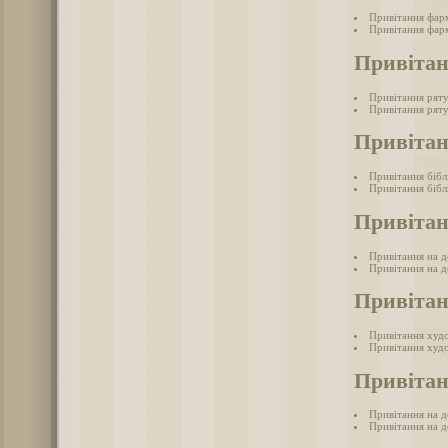
Привітання фар
Привітання фарм
Привіта
Привітання рят
Привітання ряту
Привітан
Привітання бібл
Привітання бібл
Привітан
Привітання на д
Привітання на де
Привіта
Привітання худ
Привітання худ
Привітан
Привітання на д
Привітання на д