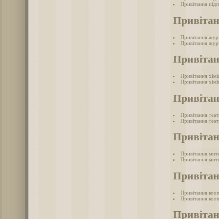
Привітання підп
Привітан
Привітання жур
Привітання журн
Привітан
Привітання хімі
Привітання хімі
Привітан
Привітання теа
Привітання теат
Привіта
Привітання мит
Привітання митн
Привітан
Привітання коо
Привітання кооп
Привітан