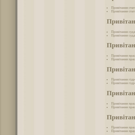
Привітання ста
Привітання стат
Привітан
Привітання суд
Привітання судд
Привітан
Привітання прац
Привітання прац
Привітан
Привітання гід
Привітання гідр
Привітан
Привітання прац
Привітання прац
Привітан
Привітання прац
Привітання прац