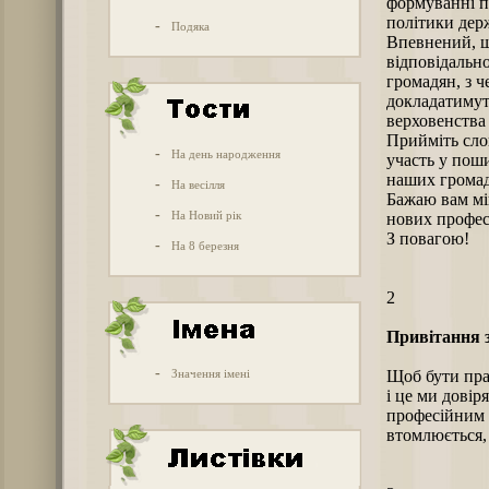
формуванні пр
політики дер
-
Подяка
Впевнений, щ
відповідально
громадян, з ч
докладатимут
верховенства 
Прийміть сло
-
На день народження
участь у пош
наших громад
-
На весілля
Бажаю вам міц
-
На Новий рік
нових профес
З повагою!
-
На 8 березня
2
Привітання з
-
Значення імені
Щоб бути прав
і це ми довір
професійним 
втомлюється, 