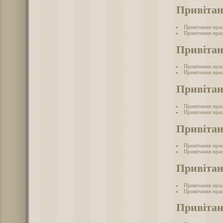
Привітан
Привітання прац
Привітання прац
Привітан
Привітання пра
Привітання прац
Привітан
Привітання прац
Привітання прац
Привітан
Привітання прац
Привітання прац
Привітан
Привітання прац
Привітання прац
Привітан