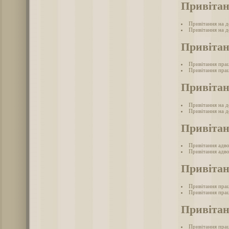
Привітан
Привітання на де
Привітання на де
Привітан
Привітання пра
Привітання прац
Привітан
Привітання на д
Привітання на д
Привітан
Привітання адв
Привітання адво
Привітан
Привітання прац
Привітання прац
Привітан
Привітання пра