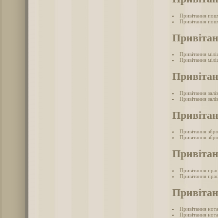
Привітання пош
Привітання пош
Привітан
Привітання мілі
Привітання мілі
Привітан
Привітання залі
Привітання залі
Привітан
Привітання збр
Привітання збро
Привітан
Привітання пра
Привітання прац
Привітан
Привітання нот
Привітання нота