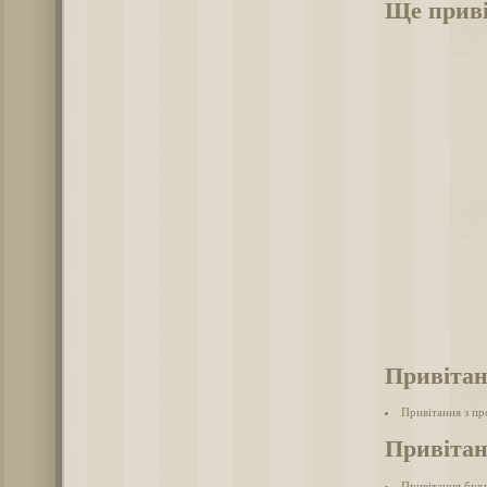
Ще приві
Привітан
Привітання з п
Привітан
Привітання бух