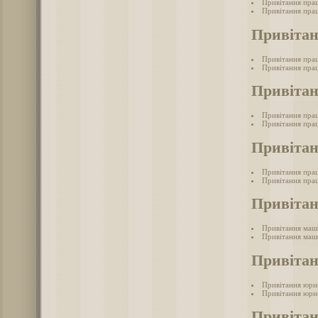
Привітання пра
Привітання прац
Привітан
Привітання пра
Привітання пра
Привіта
Привітання пра
Привітання прац
Привітан
Привітання пра
Привітання прац
Привіта
Привітання маш
Привітання маш
Привіта
Привітання юри
Привітання юри
Привіта