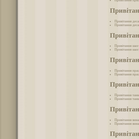
Привітання прац
Привітан
Привітання дес
Привітання деса
Привіта
Привітання шах
Привітання шахт
Привітан
Привітання прац
Привітання прац
Привітан
Привітання танк
Привітання танк
Привітан
Привітання вина
Привітання вина
Привіта