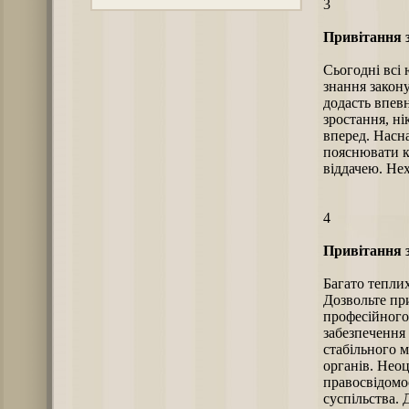
3
Привітання з
Сьогодні всі
знання закону
додасть впев
зростання, ні
вперед. Насна
пояснювати к
віддачею. Нех
4
Привітання з
Багато тепли
Дозвольте при
професійного
забезпечення 
стабільного м
органів. Нео
правосвідомо
суспільства. 