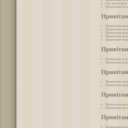
Смс привітання
Привітання бухг
Привіта
Привітання мед
Привітання меди
Привітання меди
Привітання меди
Привітання черв
Привітан
Привітання под
Привітання пода
Привітан
Привітання ене
Привітання енер
Привітан
Привітання авто
Привітання авто
Привіта
Привітання під