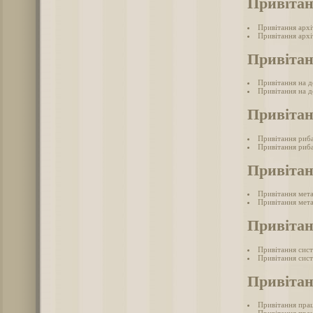
Привітан
Привітання арх
Привітання архі
Привітан
Привітання на д
Привітання на де
Привіта
Привітання риб
Привітання риба
Привітан
Привітання мет
Привітання мета
Привітан
Привітання сис
Привітання сист
Привітан
Привітання прац