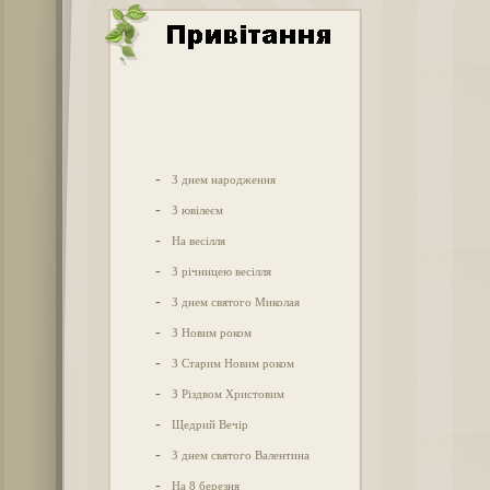
-
З днем народження
-
З ювілеєм
-
На весілля
-
З річницею весілля
-
З днем святого Миколая
-
З Новим роком
-
З Старим Новим роком
-
З Різдвом Христовим
-
Щедрий Вечір
-
З днем святого Валентина
-
На 8 березня