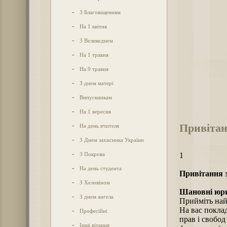
-
З Благовіщенням
-
На 1 квітня
-
З Великоднем
-
На 1 травня
-
На 9 травня
-
З днем матері
-
Випускникам
-
На 1 вересня
Привітан
-
На день вчителя
-
З Днем захисника України
-
З Покрова
1
-
На день студента
Привітання з
-
З Хеловіном
Шановні юри
-
З днем ангела
Прийміть най
На вас покла
-
Професійні
прав і свобод
-
Інші вітання