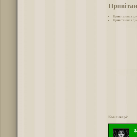
Привітан
Привітання з дн
Привітання з дн
Коментарі:
Ж