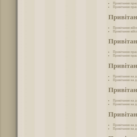
Привітання прац
Привітання прац
Привітан
Привітання війс
Привітання війс
Привітан
Привітання прац
Привітання прац
Привітан
Привітання на д
Привітання на д
Привітан
Привітання на де
Привітання на де
Привітан
Привітання на д
Привітання на д