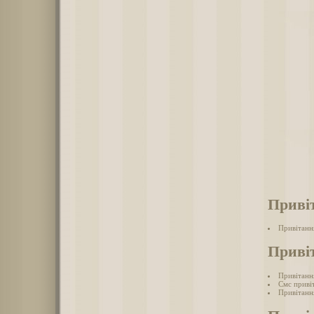
Приві
Привітанн
Приві
Привітанн
Смс приві
Привітанн