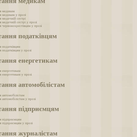
тання медикам
я медикам
я медикам у прозі
я медичній сестрі
 медичній сестрі у прозі
я червонохрестівцям у прозі
тання податківцям
я податківцям
я податківцям у прозі
тання енергетикам
я енергетикам
я енергетикам у прозі
тання автомобілістам
я автомобілістам
 автомобілістам у прозі
тання підприємцям
я підприємцям
я підприємцям у прозі
тання журналістам