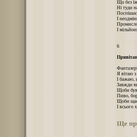
Що без їж
Ні туди н
Поспішає
І неодмі
Промисло
І мільйон
6
Привітан
Фантазері
Я вітаю з
І бажаю,
Завжди ви
Щоби був
Пиво, бо
Щоби щас
І всього 
Ще пр