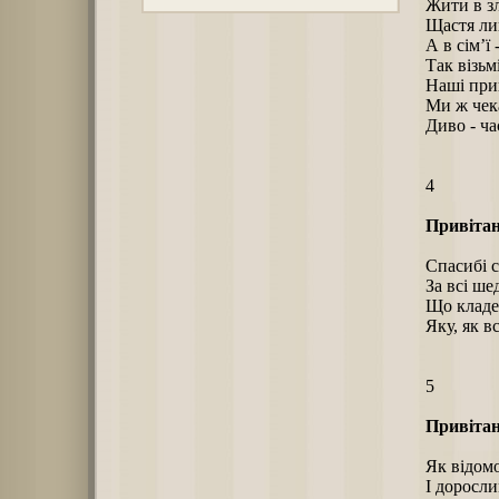
Жити в зл
Щастя лин
А в сім’ї 
Так візьм
Наші при
Ми ж чек
Диво - ча
4
Привітан
Спасибі с
За всі ше
Що кладе
Яку, як в
5
Привітан
Як відомо
І доросли