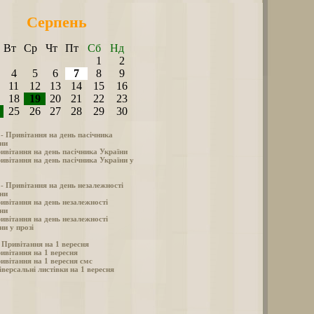
Серпень
Вт
Ср
Чт
Пт
Сб
Нд
1
2
4
5
6
7
8
9
11
12
13
14
15
16
18
19
20
21
22
23
25
26
27
28
29
30
 - Привітання на день пасічника
ни
ивітання на день пасічника України
ивітання на день пасічника України у
 - Привітання на день незалежності
ни
ивітання на день незалежності
ни
ивітання на день незалежності
ни у прозі
- Привітання на 1 вересня
ивітання на 1 вересня
ивітання на 1 вересня смс
іверсальні листівки на 1 вересня