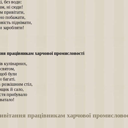
і, без води:
ам, ні сюди!
м привітати,
нно побажати,
вість піднімати,
и заробляти!
ня працівникам харчової промисловості
в кулінарних,
 святом,
 щоб були
 багаті.
 розкішним стіл,
рщик й сало,
тя прибувало
хватало!
ивітання працівникам харчової промисловос