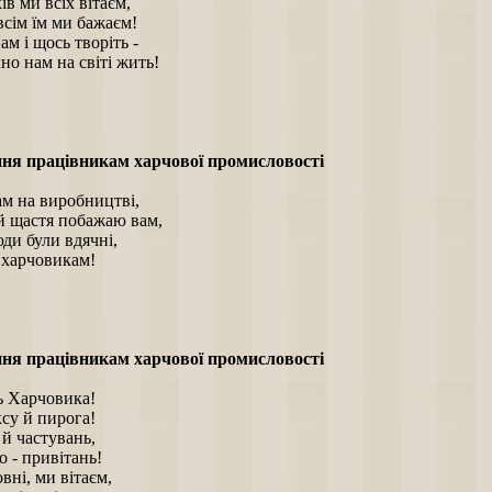
в ми всіх вітаєм,
всім їм ми бажаєм!
ам і щось творіть -
о нам на світі жить!
ня працівникам харчової промисловості
ам на виробництві,
 й щастя побажаю вам,
ди були вдячні,
- харчовикам!
ня працівникам харчової промисловості
ь Харчовика!
су й пирога!
 й частувань,
о - привітань!
вні, ми вітаєм,