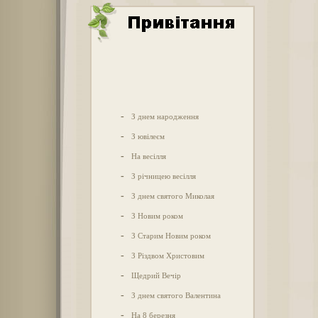
-
З днем народження
-
З ювілеєм
-
На весілля
-
З річницею весілля
-
З днем святого Миколая
-
З Новим роком
-
З Старим Новим роком
-
З Різдвом Христовим
-
Щедрий Вечір
-
З днем святого Валентина
-
На 8 березня