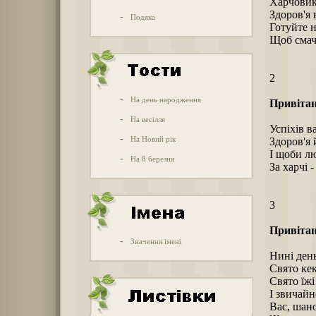
Харчовикі
Здоров'я 
-
Подяка
Готуйте н
Щоб смачн
2
-
На день народження
Привітан
-
На весілля
Успіхів в
-
На Новий рік
Здоров'я
І щоби лю
-
На 8 березня
За харчі 
3
Привітан
-
Значення імені
Нині ден
Свято кек
Свято їжі
І звичайн
Вас, шано