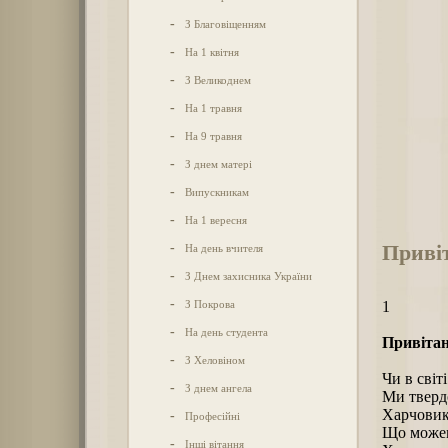
-
З Благовіщенням
-
На 1 квітня
-
З Великоднем
-
На 1 травня
-
На 9 травня
-
З днем матері
-
Випускникам
-
На 1 вересня
Приві
-
На день вчителя
-
З Днем захисника України
-
З Покрова
1
-
На день студента
Привітан
-
З Хеловіном
Чи в світ
-
З днем ангела
Ми тверд
Харчовик
-
Професійні
Що можем
-
Інші вітання