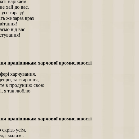
аті нарікаєм
е хай до вас,
- усе гаразд!
іть же зараз враз
вітання!
аємо від вас
стування!
ня працівникам харчової промисловості
фері харчування,
деври, за старання,
те в продукцію свою
сі, я так люблю.
ня працівникам харчової промисловості
 скрізь усім,
м, і малим -