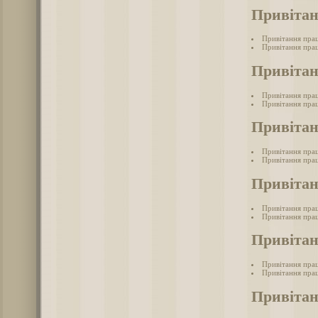
Привітан
Привітання прац
Привітання прац
Привітан
Привітання прац
Привітання прац
Привітан
Привітання пра
Привітання прац
Привітан
Привітання пра
Привітання пра
Привіта
Привітання пра
Привітання прац
Привітан