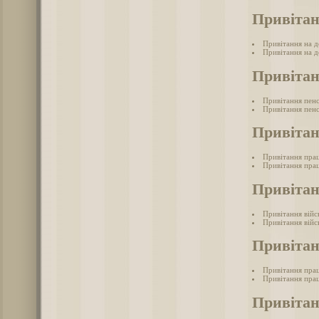
Привітан
Привітання на д
Привітання на д
Привітан
Привітання пен
Привітання пенс
Привітан
Привітання прац
Привітання прац
Привітан
Привітання війс
Привітання війс
Привітан
Привітання прац
Привітання прац
Привітан