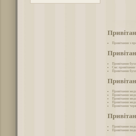
Привітан
Привітання з п
Привітан
Привітання бух
Смс привітання
Привітання бухг
Привіта
Привітання мед
Привітання меди
Привітання меди
Привітання меди
Привітання черв
Привітан
Привітання под
Привітання пода