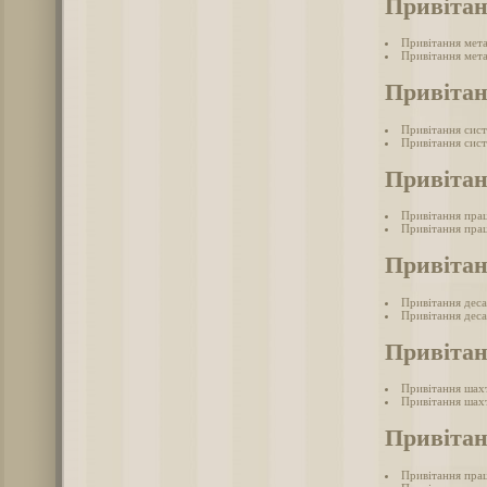
Привітан
Привітання мет
Привітання мета
Привітан
Привітання сис
Привітання сист
Привітан
Привітання прац
Привітання прац
Привітан
Привітання дес
Привітання деса
Привіта
Привітання шах
Привітання шахт
Привітан
Привітання прац