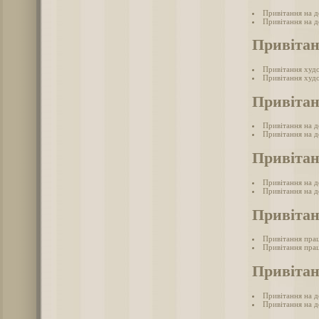
Привітання на д
Привітання на де
Привіта
Привітання худ
Привітання худ
Привітан
Привітання на д
Привітання на д
Привітан
Привітання на де
Привітання на де
Привітан
Привітання пра
Привітання прац
Привітан
Привітання на д
Привітання на д