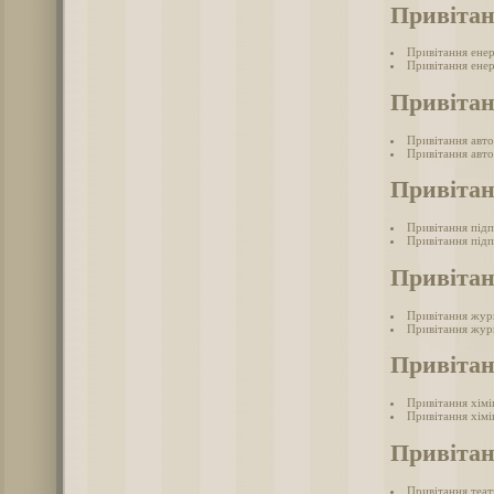
Привітан
Привітання ене
Привітання енер
Привітан
Привітання авто
Привітання авто
Привіта
Привітання під
Привітання підп
Привітан
Привітання жур
Привітання журн
Привітан
Привітання хімі
Привітання хімі
Привітан
Привітання теа