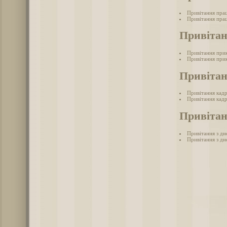
Привітання прац
Привітання прац
Привіта
Привітання при
Привітання при
Привіта
Привітання кад
Привітання кадр
Привітан
Привітання з дн
Привітання з дн