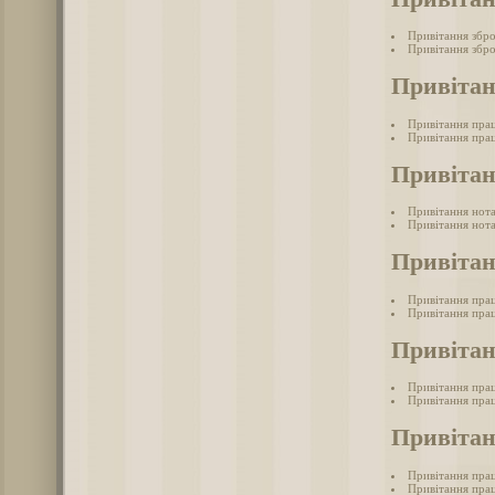
Привітання збр
Привітання збро
Привітан
Привітання пра
Привітання прац
Привітан
Привітання нот
Привітання нота
Привітан
Привітання прац
Привітання прац
Привітан
Привітання пра
Привітання прац
Привітан
Привітання прац
Привітання прац