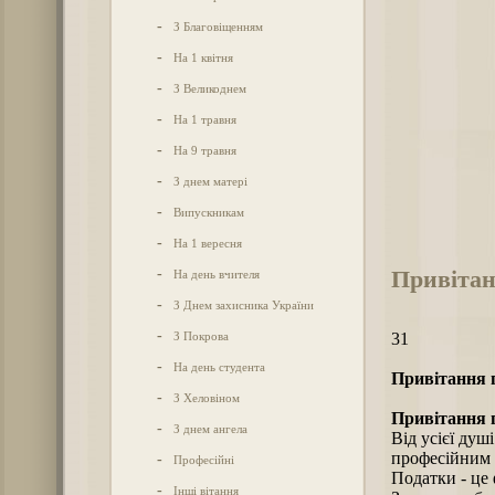
-
З Благовіщенням
-
На 1 квітня
-
З Великоднем
-
На 1 травня
-
На 9 травня
-
З днем матері
-
Випускникам
-
На 1 вересня
Привітан
-
На день вчителя
-
З Днем захисника України
-
З Покрова
31
-
На день студента
Привітання п
-
З Хеловіном
Привітання п
-
З днем ангела
Від усієї душ
професійним 
-
Професійні
Податки - це
-
Інші вітання