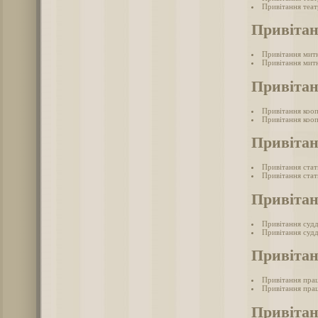
Привітання теат
Привіта
Привітання мит
Привітання митн
Привітан
Привітання коо
Привітання кооп
Привітан
Привітання ста
Привітання стат
Привітан
Привітання суд
Привітання судд
Привітан
Привітання прац
Привітання прац
Привітан