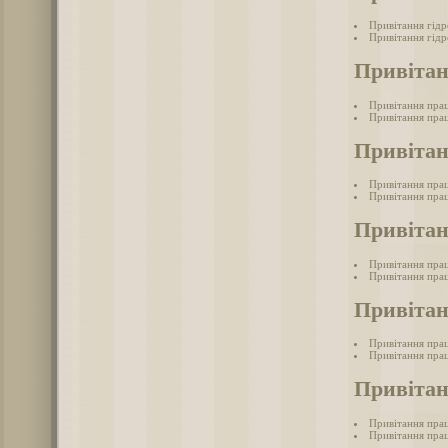
Привітання гід
Привітання гідр
Привітан
Привітання прац
Привітання прац
Привітан
Привітання прац
Привітання прац
Привітан
Привітання прац
Привітання прац
Привітан
Привітання пра
Привітання прац
Привітан
Привітання прац
Привітання прац