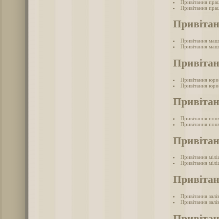
Привітання пра
Привітання прац
Привіта
Привітання маш
Привітання маш
Привіта
Привітання юри
Привітання юри
Привіта
Привітання пош
Привітання пош
Привітан
Привітання мілі
Привітання мілі
Привітан
Привітання залі
Привітання залі
Привітан