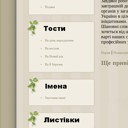
Завдяки робо
завтрашній д
-
Подяка
органів у заг
України в ці
ініціативами.
Шановні спів
хочеться від 
варті наших с
-
На день народження
професійних у
-
На весілля
|
Перша
Попередн
-
На Новий рік
Ще приві
-
На 8 березня
-
Значення імені