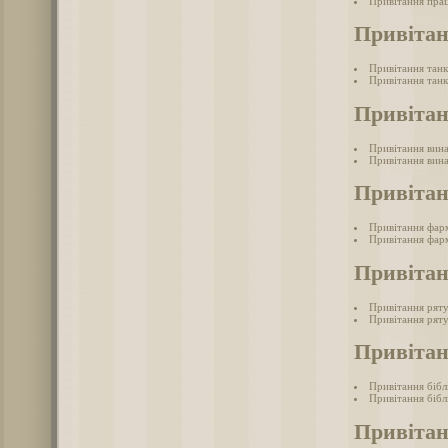
Привітання прац
Привітан
Привітання танк
Привітання танк
Привітан
Привітання вина
Привітання вина
Привіта
Привітання фар
Привітання фарм
Привіта
Привітання рят
Привітання ряту
Привітан
Привітання бібл
Привітання бібл
Привітан