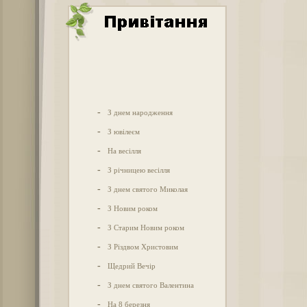
-
З днем народження
-
З ювілеєм
-
На весілля
-
З річницею весілля
-
З днем святого Миколая
-
З Новим роком
-
З Старим Новим роком
-
З Різдвом Христовим
-
Щедрий Вечір
-
З днем святого Валентина
-
На 8 березня