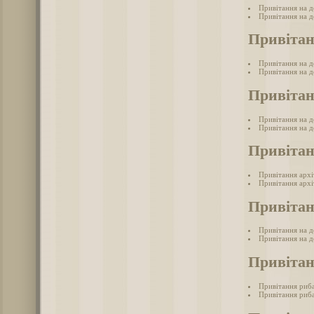
Привітання на д
Привітання на д
Привітан
Привітання на де
Привітання на де
Привітан
Привітання на д
Привітання на д
Привітан
Привітання арх
Привітання архі
Привітан
Привітання на д
Привітання на де
Привіта
Привітання риб
Привітання риба