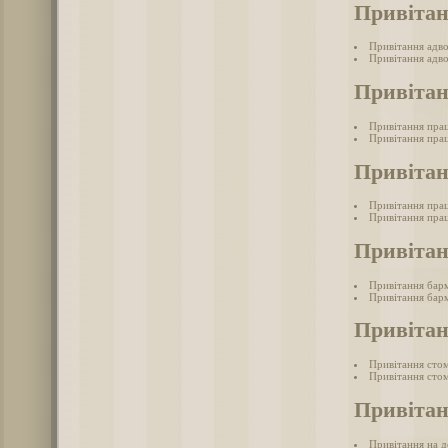
Привітан
Привітання адв
Привітання адво
Привітан
Привітання прац
Привітання прац
Привітан
Привітання пра
Привітання пра
Привіта
Привітання бар
Привітання барм
Привітан
Привітання сто
Привітання стом
Привітан
Привітання на д