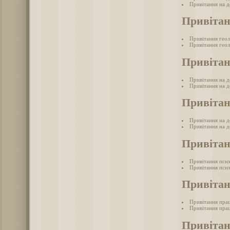
Привітання на д
Привітан
Привітання гео
Привітання геол
Привітан
Привітання на 
Привітання на д
Привітан
Привітання на д
Привітання на д
Привітан
Привітання пси
Привітання псих
Привітан
Привітання пра
Привітання прац
Привітан