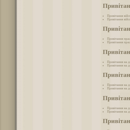
Привітан
Привітання війс
Привітання війс
Привітан
Привітання прац
Привітання прац
Привітан
Привітання на д
Привітання на д
Привітан
Привітання на де
Привітання на де
Привітан
Привітання на д
Привітання на д
Привітан