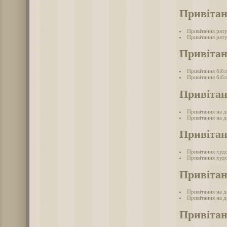
Привіта
Привітання рят
Привітання ряту
Привітан
Привітання бібл
Привітання бібл
Привітан
Привітання на д
Привітання на де
Привіта
Привітання худ
Привітання худ
Привітан
Привітання на д
Привітання на д
Привітан