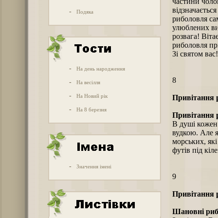
частини чолов
відзначається
-
Подяка
риболовля сам
улюблених ви
розвага! Віта
риболовля пр
Зі святом вас!
-
На день народження
8
-
На весілля
-
На Новий рік
Привітання 
-
На 8 березня
Привітання 
В душі кожен 
вудкою. Але я
морських, які
футів під кіл
-
Значення імені
9
Привітання 
Шановні риба