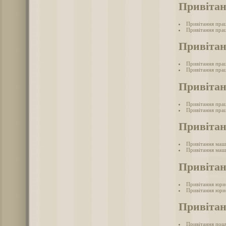
Привітан
Привітання пра
Привітання пра
Привіта
Привітання пра
Привітання прац
Привітан
Привітання пра
Привітання прац
Привіта
Привітання маш
Привітання маш
Привіта
Привітання юри
Привітання юри
Привіта
Привітання пош