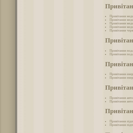
Привіта
Привітання мед
Привітання меди
Привітання меди
Привітання меди
Привітання черв
Привітан
Привітання под
Привітання пода
Привітан
Привітання ене
Привітання енер
Привітан
Привітання авто
Привітання авто
Привіта
Привітання під
Привітання підп