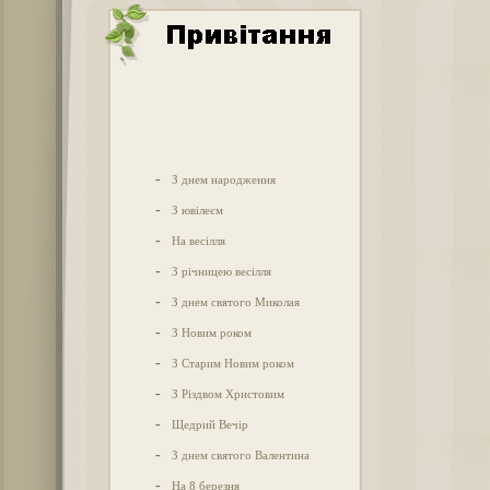
-
З днем народження
-
З ювілеєм
-
На весілля
-
З річницею весілля
-
З днем святого Миколая
-
З Новим роком
-
З Старим Новим роком
-
З Різдвом Христовим
-
Щедрий Вечір
-
З днем святого Валентина
-
На 8 березня