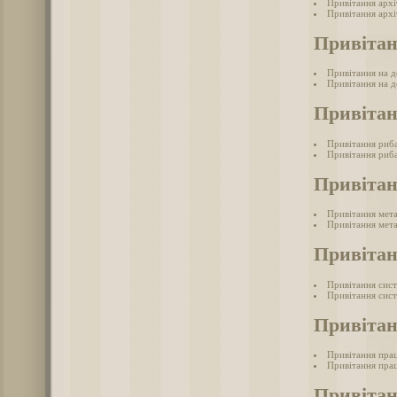
Привітання арх
Привітання архі
Привітан
Привітання на д
Привітання на де
Привіта
Привітання риб
Привітання риба
Привітан
Привітання мет
Привітання мета
Привітан
Привітання сис
Привітання сист
Привітан
Привітання прац
Привітання прац
Привітан