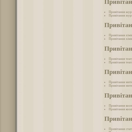
Привітан
Привітання жур
Привітання журн
Привітан
Привітання хімі
Привітання хімі
Привітан
Привітання теа
Привітання теат
Привіта
Привітання мит
Привітання митн
Привітан
Привітання коо
Привітання кооп
Привітан
Привітання ста