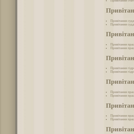
Привітання стат
Привітан
Привітання суд
Привітання судд
Привітан
Привітання прац
Привітання прац
Привітан
Привітання гід
Привітання гідр
Привітан
Привітання прац
Привітання прац
Привітан
Привітання прац
Привітання прац
Привітан