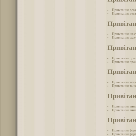
Привітання дес
Привітання деса
Привіта
Привітання шах
Привітання шахт
Привітан
Привітання прац
Привітання прац
Привітан
Привітання танк
Привітання танк
Привітан
Привітання вина
Привітання вина
Привіта
Привітання фар
Привітання фарм