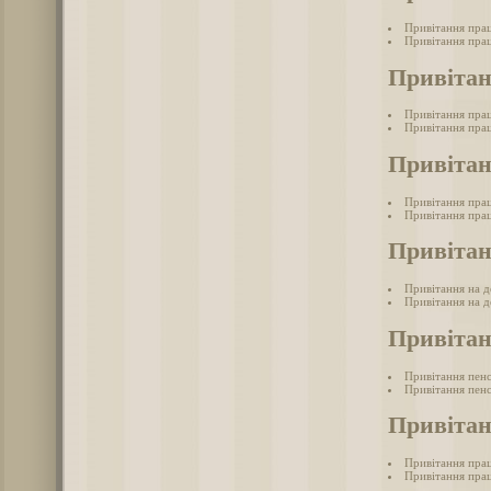
Привітання прац
Привітання прац
Привітан
Привітання пра
Привітання прац
Привітан
Привітання прац
Привітання прац
Привітан
Привітання на д
Привітання на д
Привітан
Привітання пен
Привітання пенс
Привітан
Привітання прац
Привітання прац