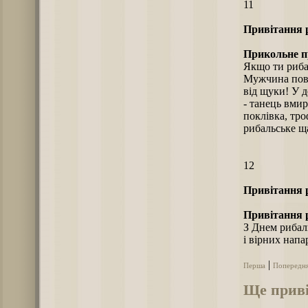
11
Привітання 
Прикольне п
Якщо ти риба
Мужчина пови
від щуки! У 
- танець вмир
поклівка, тро
рибальське щ
12
Привітання 
Привітання 
З Днем рибал
і вірних напа
|
Перша
Попередн
Ще приві