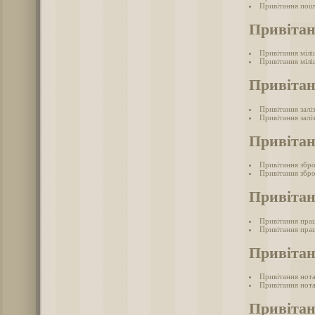
Привітання пош
Привітан
Привітання мілі
Привітання мілі
Привітан
Привітання залі
Привітання залі
Привітан
Привітання збр
Привітання збро
Привітан
Привітання пра
Привітання прац
Привітан
Привітання нот
Привітання нота
Привітан