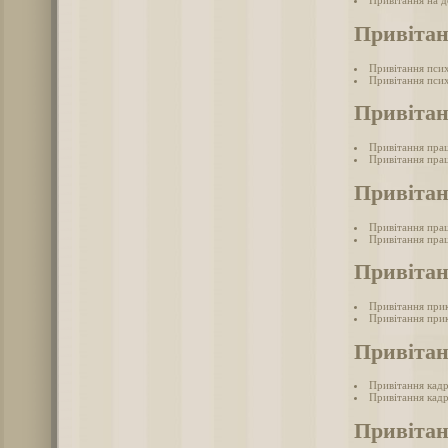
Привітання на д
Привітан
Привітання пси
Привітання псих
Привітан
Привітання пра
Привітання прац
Привітан
Привітання прац
Привітання прац
Привіта
Привітання при
Привітання при
Привіта
Привітання кад
Привітання кадр
Привітан