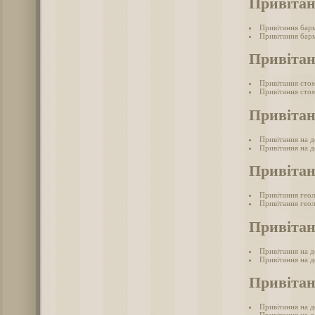
Привіта
Привітання бар
Привітання барм
Привітан
Привітання сто
Привітання стом
Привітан
Привітання на д
Привітання на д
Привітан
Привітання гео
Привітання геол
Привітан
Привітання на 
Привітання на д
Привітан
Привітання на д