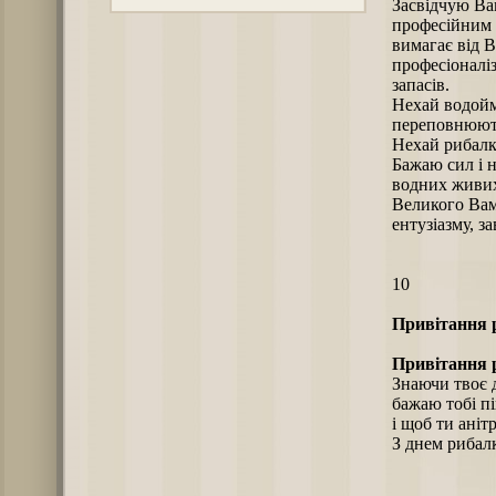
Засвідчую Ва
професійним 
вимагає від В
професіоналі
запасів.
Нехай водойм
переповнюют
Нехай рибалк
Бажаю сил і н
водних живих
Великого Вам 
ентузіазму, з
10
Привітання 
Привітання р
Знаючи твоє 
бажаю тобі пі
і щоб ти аніт
З днем рибал