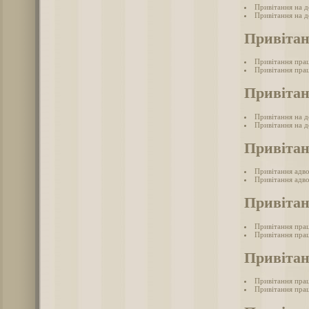
Привітання на де
Привітання на де
Привітан
Привітання пра
Привітання прац
Привітан
Привітання на д
Привітання на д
Привітан
Привітання адв
Привітання адво
Привітан
Привітання прац
Привітання прац
Привітан
Привітання пра
Привітання пра