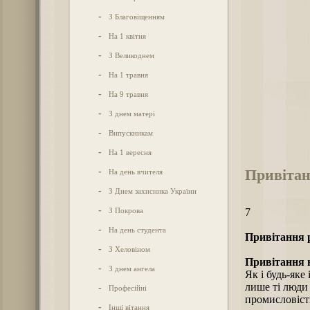
-
З Благовіщенням
-
На 1 квітня
-
З Великоднем
-
На 1 травня
-
На 9 травня
-
З днем матері
-
Випускникам
-
На 1 вересня
Привітан
-
На день вчителя
-
З Днем захисника України
-
З Покрова
7
-
На день студента
Привітання 
-
З Хеловіном
Привітання н
-
З днем ангела
Як і будь-яке
лише ті люди 
-
Професійні
промисловістю
-
Інші вітання