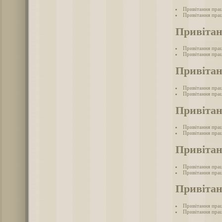
Привітання прац
Привітання прац
Привітан
Привітання пра
Привітання прац
Привітан
Привітання прац
Привітання прац
Привітан
Привітання прац
Привітання прац
Привітан
Привітання прац
Привітання прац
Привітан
Привітання пра
Привітання прац