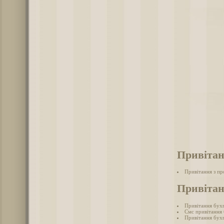
Привітан
Привітання з п
Привітан
Привітання бух
Смс привітання
Привітання бухг