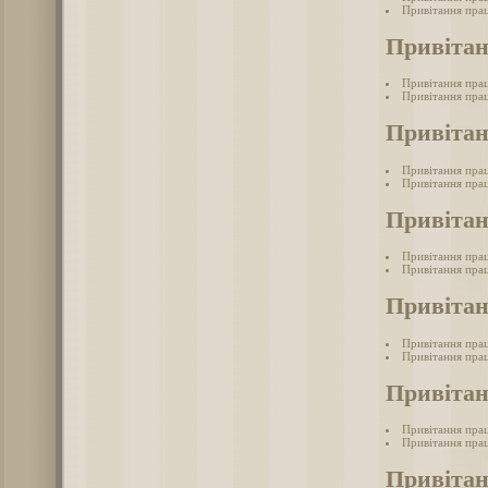
Привітання прац
Привітан
Привітання прац
Привітання прац
Привітан
Привітання прац
Привітання прац
Привітан
Привітання пра
Привітання прац
Привітан
Привітання прац
Привітання прац
Привітан
Привітання прац
Привітання прац
Привітан