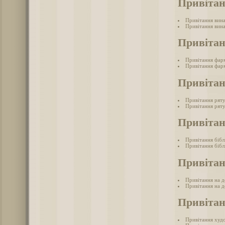
Привітан
Привітання вина
Привітання вина
Привіта
Привітання фар
Привітання фарм
Привіта
Привітання рят
Привітання ряту
Привітан
Привітання бібл
Привітання бібл
Привітан
Привітання на д
Привітання на де
Привіта
Привітання худ