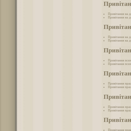
Привітан
Привітання на 
Привітання на д
Привітан
Привітання на д
Привітання на д
Привітан
Привітання пси
Привітання псих
Привітан
Привітання пра
Привітання прац
Привітан
Привітання прац
Привітання прац
Привіта
Привітання при