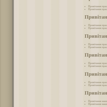
Привітання прац
Привітання прац
Привітан
Привітання пра
Привітання прац
Привітан
Привітання пра
Привітання пра
Привіта
Привітання пра
Привітання прац
Привітан
Привітання пра
Привітання прац
Привіта
Привітання маш
Привітання маш