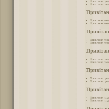
Привітання пра
Привітання прац
Привітан
Привітання нот
Привітання нота
Привітан
Привітання прац
Привітання прац
Привітан
Привітання пра
Привітання прац
Привітан
Привітання прац
Привітання прац
Привітан
Привітання на д
Привітання на д
Привітан