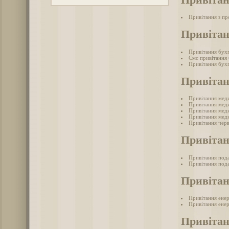
Привітання з п
Привітан
Привітання бух
Смс привітання
Привітання бухг
Привіта
Привітання мед
Привітання меди
Привітання меди
Привітання меди
Привітання черв
Привітан
Привітання под
Привітання пода
Привітан
Привітання ене
Привітання енер
Привітан