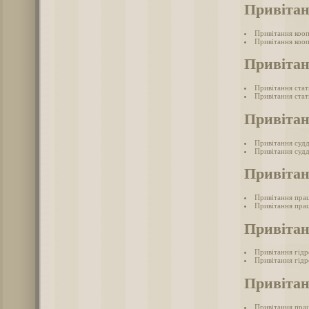
Привітан
Привітання коо
Привітання кооп
Привітан
Привітання ста
Привітання стат
Привітан
Привітання суд
Привітання судд
Привітан
Привітання прац
Привітання прац
Привітан
Привітання гід
Привітання гідр
Привітан
Привітання прац