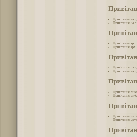
Привітан
Привітання на д
Привітання на д
Привітан
Привітання арх
Привітання архі
Привітан
Привітання на д
Привітання на де
Привіта
Привітання риб
Привітання риба
Привітан
Привітання мет
Привітання мета
Привітан