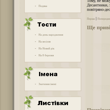
Тому, не можу
Десантники, 
-
Подяка
повітряно-дес
|
Перша
Попередн
Ще приві
-
На день народження
-
На весілля
-
На Новий рік
-
На 8 березня
-
Значення імені
Привітан