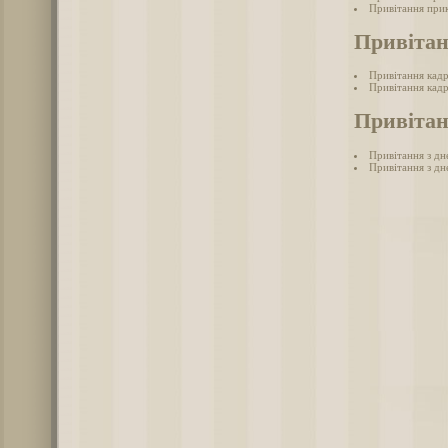
Привітання при
Привіта
Привітання кад
Привітання кадр
Привітан
Привітання з дн
Привітання з дн