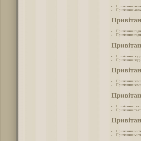
Привітання авто
Привітання авто
Привіта
Привітання під
Привітання підп
Привітан
Привітання жур
Привітання журн
Привітан
Привітання хімі
Привітання хімі
Привітан
Привітання теа
Привітання теат
Привіта
Привітання мит
Привітання митн