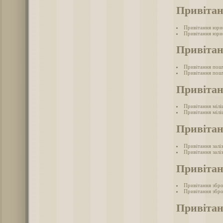
Привіта
Привітання юри
Привітання юри
Привіта
Привітання пош
Привітання пош
Привітан
Привітання мілі
Привітання мілі
Привітан
Привітання залі
Привітання залі
Привітан
Привітання збр
Привітання збро
Привітан