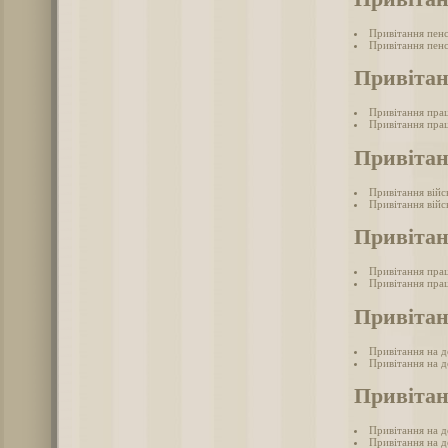
Привітання пен
Привітання пенс
Привітан
Привітання прац
Привітання прац
Привітан
Привітання війс
Привітання війс
Привітан
Привітання прац
Привітання прац
Привітан
Привітання на д
Привітання на д
Привітан
Привітання на де
Привітання на де