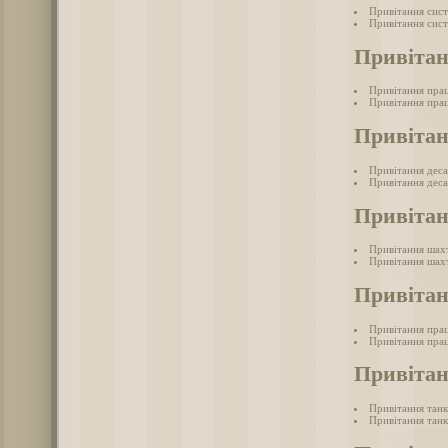
Привітання сис
Привітання сист
Привітан
Привітання прац
Привітання прац
Привітан
Привітання дес
Привітання деса
Привіта
Привітання шах
Привітання шахт
Привітан
Привітання прац
Привітання прац
Привітан
Привітання танк
Привітання танк