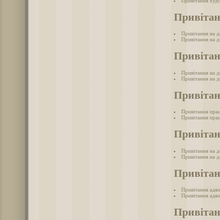
Привітання худ
Привітан
Привітання на д
Привітання на д
Привітан
Привітання на де
Привітання на де
Привітан
Привітання пра
Привітання прац
Привітан
Привітання на д
Привітання на д
Привітан
Привітання адв
Привітання адво
Привітан