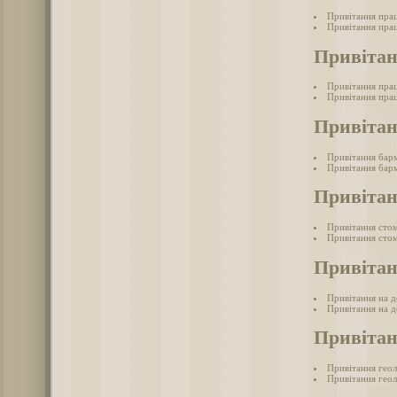
Привітання прац
Привітання прац
Привітан
Привітання пра
Привітання пра
Привіта
Привітання бар
Привітання барм
Привітан
Привітання сто
Привітання стом
Привітан
Привітання на д
Привітання на д
Привітан
Привітання гео
Привітання геол