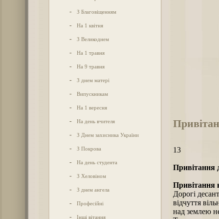
-
З Благовіщенням
-
На 1 квітня
-
З Великоднем
-
На 1 травня
-
На 9 травня
-
З днем матері
-
Випускникам
-
На 1 вересня
Привітан
-
На день вчителя
-
З Днем захисника України
-
З Покрова
13
-
На день студента
Привітання д
-
З Хеловіном
Привітання к
-
З днем ангела
Дорогі десант
відчуття віль
-
Професійні
над землею не
-
Інші вітання