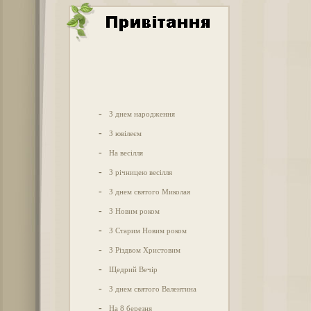
-
З днем народження
-
З ювілеєм
-
На весілля
-
З річницею весілля
-
З днем святого Миколая
-
З Новим роком
-
З Старим Новим роком
-
З Різдвом Христовим
-
Щедрий Вечір
-
З днем святого Валентина
-
На 8 березня