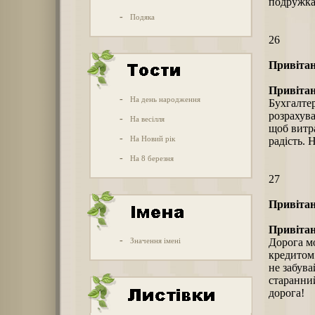
подружка
-
Подяка
26
Привітан
Привітан
-
На день народження
Бухгалтер
розрахува
-
На весілля
щоб витра
-
На Новий рік
радість. 
-
На 8 березня
27
Привітан
Привітан
-
Значення імені
Дорога мо
кредитом 
не забува
старанний
дорога!