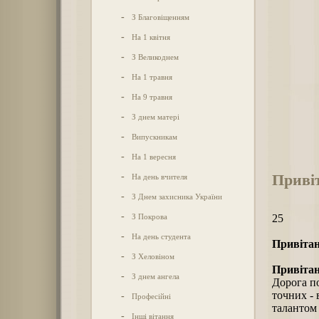
-
З Благовіщенням
-
На 1 квітня
-
З Великоднем
-
На 1 травня
-
На 9 травня
-
З днем матері
-
Випускникам
-
На 1 вересня
Привіт
-
На день вчителя
-
З Днем захисника України
-
З Покрова
25
-
На день студента
Привітан
-
З Хеловіном
Привітан
-
З днем ангела
Дорога по
точних - 
-
Професійні
талантом
-
Інші вітання