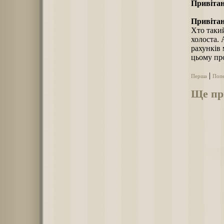
Привітан
Привітан
Хто такий
холоста. 
рахунків 
цьому про
|
Перша
Поп
Ще при