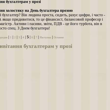
ня бухгалтерам у прозі
ня холостяку на День бухгалтера прозою
 бухгалтер? Він людина проста, сидить, рахує цифри, і часто -
А якщо придивитися, то це фінансист, балансовий професор і
магістр. Активи і пасиви, звіти, ПДВ - це його турбота, він в
сто спец. З Днем бухгалтера!
|
|
|
|
|
5
|
|
|
|
ередня
1
2
3
4
6
7
Наступна
Остання
вітання бухгалтерам у прозі