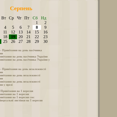
Серпень
Вт
Ср
Чт
Пт
Сб
Нд
1
2
4
5
6
7
8
9
11
12
13
14
15
16
18
19
20
21
22
23
25
26
27
28
29
30
 - Привітання на день пасічника
ни
ивітання на день пасічника України
ивітання на день пасічника України у
 - Привітання на день незалежності
ни
ивітання на день незалежності
ни
ивітання на день незалежності
ни у прозі
- Привітання на 1 вересня
ивітання на 1 вересня
ивітання на 1 вересня смс
іверсальні листівки на 1 вересня