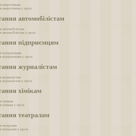
я енергетикам
я енергетикам у прозі
тання автомобілістам
я автомобілістам
 автомобілістам у прозі
тання підприємцям
я підприємцям
я підприємцям у прозі
тання журналістам
я журналістам
я журналістам у прозі
тання хімікам
я хімікам
 хімікам у прозі
тання театралам
я театралам
я театралам у прозі