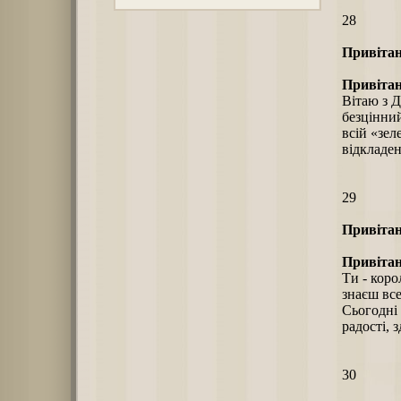
28
Привітан
Привітан
Вітаю з Д
безцінний
всій «зел
відкладен
29
Привітан
Привітан
Ти - коро
знаєш все
Сьогодні 
радості, 
30