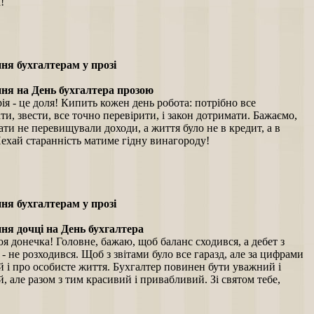
!
ня бухгалтерам у прозі
ня на День бухгалтера прозою
ія - це доля! Кипить кожен день робота: потрібно все
ти, звести, все точно перевірити, і закон дотримати. Бажаємо,
ти не перевищували доходи, а життя було не в кредит, а в
Нехай старанність матиме гідну винагороду!
ня бухгалтерам у прозі
ня дочці на День бухгалтера
я донечка! Головне, бажаю, щоб баланс сходився, а дебет з
- не розходився. Щоб з звітами було все гаразд, але за цифрами
й і про особисте життя. Бухгалтер повинен бути уважний і
, але разом з тим красивий і привабливий. Зі святом тебе,