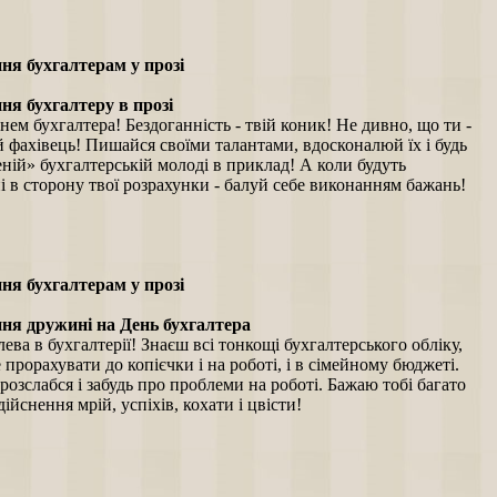
ня бухгалтерам у прозі
ня бухгалтеру в прозі
нем бухгалтера! Бездоганність - твій коник! Не дивно, що ти -
 фахівець! Пишайся своїми талантами, вдосконалюй їх і будь
еній» бухгалтерській молоді в приклад! А коли будуть
і в сторону твої розрахунки - балуй себе виконанням бажань!
ня бухгалтерам у прозі
ня дружині на День бухгалтера
лева в бухгалтерії! Знаєш всі тонкощі бухгалтерського обліку,
 прорахувати до копієчки і на роботі, і в сімейному бюджеті.
розслабся і забудь про проблеми на роботі. Бажаю тобі багато
здійснення мрій, успіхів, кохати і цвісти!