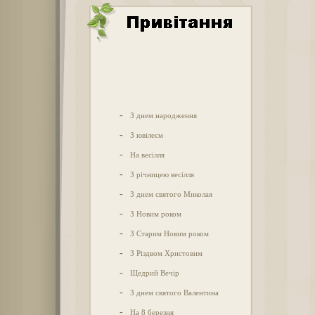
-
З днем народження
-
З ювілеєм
-
На весілля
-
З річницею весілля
-
З днем святого Миколая
-
З Новим роком
-
З Старим Новим роком
-
З Різдвом Христовим
-
Щедрий Вечір
-
З днем святого Валентина
-
На 8 березня