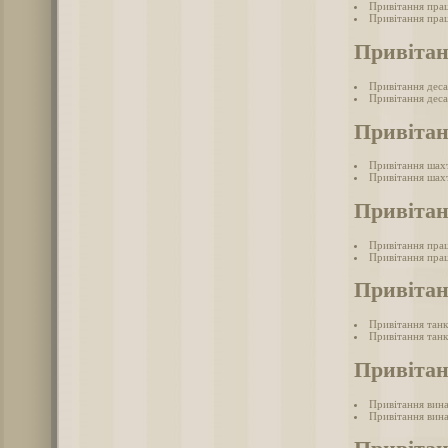
Привітання прац
Привітання прац
Привітан
Привітання дес
Привітання деса
Привіта
Привітання шах
Привітання шахт
Привітан
Привітання прац
Привітання прац
Привітан
Привітання танк
Привітання танк
Привітан
Привітання вина
Привітання вина