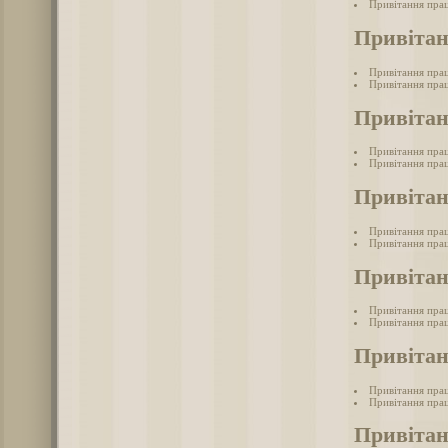
Привітання прац
Привітан
Привітання прац
Привітання прац
Привітан
Привітання пра
Привітання прац
Привітан
Привітання прац
Привітання прац
Привітан
Привітання прац
Привітання прац
Привітан
Привітання прац
Привітання прац
Привітан