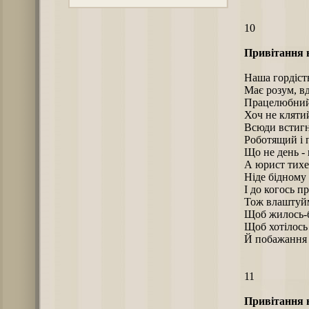
10
Привітання
Наша гордіст
Має розум, вд
Працелюбний 
Хоч не клятий
Всюди встигн
Роботящий і 
Що не день - 
А юрист тихе
Ніде бідному 
І до когось п
Тож влаштуйм
Щоб жилось-б
Щоб хотілось 
Й побажання 
11
Привітання