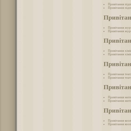
Привітання під
Привітання підп
Привітан
Привітання жур
Привітання журн
Привітан
Привітання хімі
Привітання хімі
Привітан
Привітання теа
Привітання теат
Привіта
Привітання мит
Привітання митн
Привітан
Привітання коо
Привітання кооп