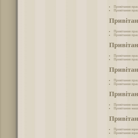
Привітання пра
Привітання прац
Привітан
Привітання пра
Привітання пра
Привіта
Привітання пра
Привітання прац
Привітан
Привітання пра
Привітання прац
Привіта
Привітання маш
Привітання маш
Привіта
Привітання юри
Привітання юри