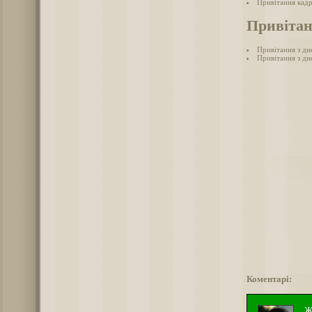
Привітання кадр
Привітан
Привітання з дн
Привітання з дн
Коментарі:
Ж