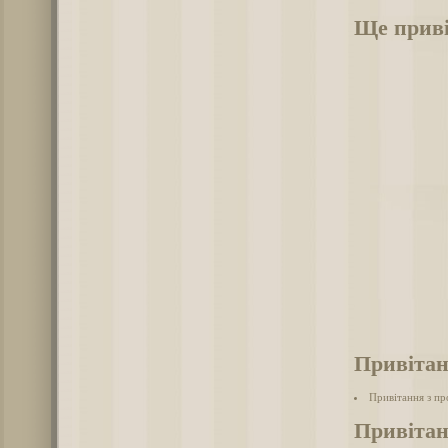
Ще прив
Привітан
Привітання з п
Привітан