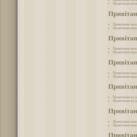
Привітання нота
Привітан
Привітання прац
Привітання прац
Привітан
Привітання пра
Привітання прац
Привітан
Привітання прац
Привітання прац
Привітан
Привітання на д
Привітання на д
Привітан
Привітання пен
Привітання пенс
Привітан