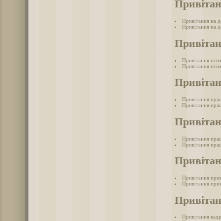
Привітан
Привітання на д
Привітання на д
Привітан
Привітання пси
Привітання псих
Привітан
Привітання пра
Привітання прац
Привітан
Привітання прац
Привітання прац
Привіта
Привітання при
Привітання при
Привіта
Привітання кад