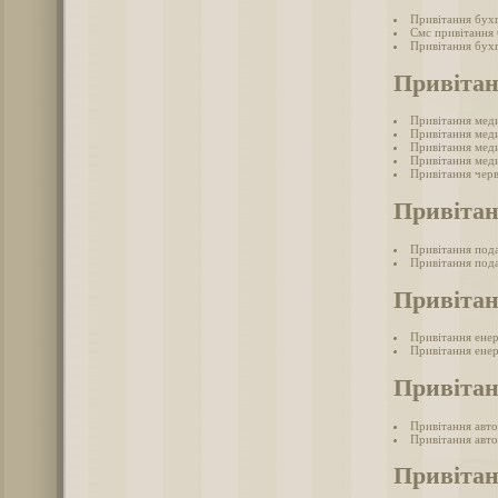
Привітання бух
Смс привітання
Привітання бухг
Привіта
Привітання мед
Привітання меди
Привітання меди
Привітання меди
Привітання черв
Привітан
Привітання под
Привітання пода
Привітан
Привітання ене
Привітання енер
Привітан
Привітання авто
Привітання авто
Привіта