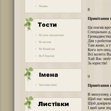
-
Подяка
8
Привітання
Ця поезія вро
Спеціально д
-
На день народження
Громадянства 
Дім з роботою
-
На весілля
Там живе, а 
-
На Новий рік
Кого хоч опо
Всі колеги В
-
На 8 березня
Хай Вас любл
За юристів!
9
-
Значення імені
Привітання
В минулому, 
Щоб нас закон
Щоб довіряли 
І щоб цим лю