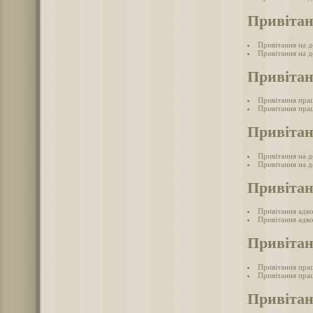
Привітан
Привітання на де
Привітання на де
Привітан
Привітання пра
Привітання прац
Привітан
Привітання на д
Привітання на д
Привітан
Привітання адв
Привітання адво
Привітан
Привітання прац
Привітання прац
Привітан