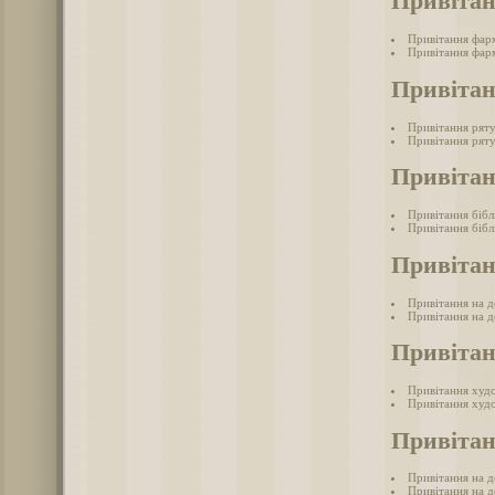
Привіта
Привітання фар
Привітання фарм
Привіта
Привітання рят
Привітання ряту
Привітан
Привітання бібл
Привітання бібл
Привітан
Привітання на д
Привітання на де
Привіта
Привітання худ
Привітання худ
Привітан
Привітання на д
Привітання на д