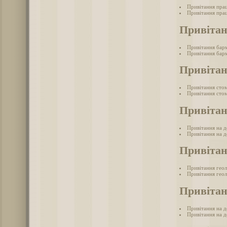
Привітання пра
Привітання пра
Привіта
Привітання бар
Привітання барм
Привітан
Привітання сто
Привітання стом
Привітан
Привітання на д
Привітання на д
Привітан
Привітання гео
Привітання геол
Привітан
Привітання на 
Привітання на д