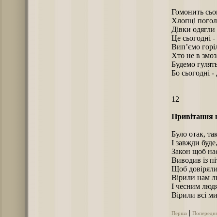
Гомонить сьо
Хлопці погол
Дівки одягли
Це сьогодні -
Вип’ємо горі
Хто не в змоз
Будемо гулять
Бо сьогодні -
12
Привітання
Було отак, так
І завжди буде
Закон щоб на
Виводив із пі
Щоб довіряли
Вірили нам л
І чесним люд
Вірили всі ми
|
Перша
Попередн