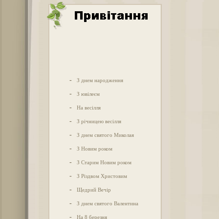
-
З днем народження
-
З ювілеєм
-
На весілля
-
З річницею весілля
-
З днем святого Миколая
-
З Новим роком
-
З Старим Новим роком
-
З Різдвом Христовим
-
Щедрий Вечір
-
З днем святого Валентина
-
На 8 березня