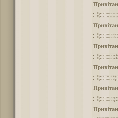
Привіта
Привітання пош
Привітання пош
Привітан
Привітання мілі
Привітання мілі
Привітан
Привітання залі
Привітання залі
Привітан
Привітання збр
Привітання збро
Привітан
Привітання пра
Привітання прац
Привітан
Привітання нот