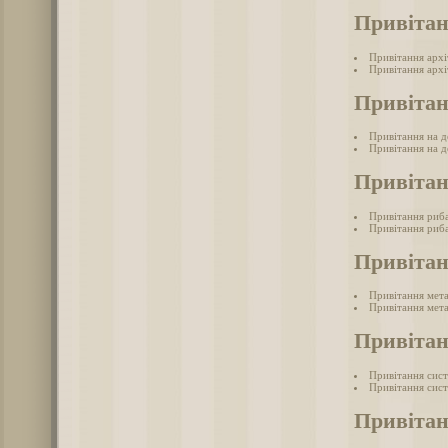
Привітан
Привітання арх
Привітання архі
Привітан
Привітання на д
Привітання на де
Привіта
Привітання риб
Привітання риба
Привітан
Привітання мет
Привітання мета
Привітан
Привітання сис
Привітання сист
Привітан