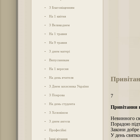
-
З Благовіщенням
-
На 1 квітня
-
З Великоднем
-
На 1 травня
-
На 9 травня
-
З днем матері
-
Випускникам
-
На 1 вересня
Привіта
-
На день вчителя
-
З Днем захисника України
-
З Покрова
7
-
На день студента
Привітання
-
З Хеловіном
Невинного ск
-
З днем ангела
Порадою підт
Закони добре 
-
Професійні
У день святко
-
Інші вітання