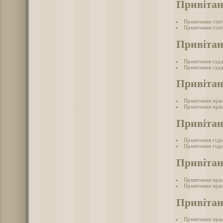
Привітан
Привітання ста
Привітання стат
Привітан
Привітання суд
Привітання судд
Привітан
Привітання прац
Привітання прац
Привітан
Привітання гід
Привітання гідр
Привітан
Привітання прац
Привітання прац
Привітан
Привітання прац