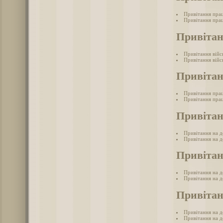
Привітання прац
Привітання прац
Привітан
Привітання війс
Привітання війс
Привітан
Привітання прац
Привітання прац
Привітан
Привітання на д
Привітання на д
Привітан
Привітання на де
Привітання на де
Привітан
Привітання на д
Привітання на д