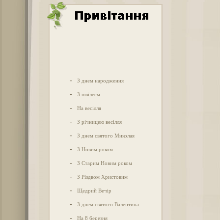
-
З днем народження
-
З ювілеєм
-
На весілля
-
З річницею весілля
-
З днем святого Миколая
-
З Новим роком
-
З Старим Новим роком
-
З Різдвом Христовим
-
Щедрий Вечір
-
З днем святого Валентина
-
На 8 березня