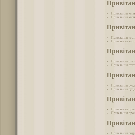
Привіта
Привітання мит
Привітання митн
Привітан
Привітання коо
Привітання кооп
Привітан
Привітання ста
Привітання стат
Привітан
Привітання суд
Привітання судд
Привітан
Привітання прац
Привітання прац
Привітан
Привітання гід