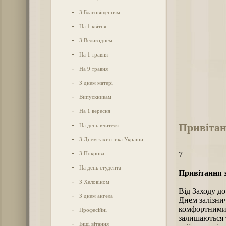
-
З Благовіщенням
-
На 1 квітня
-
З Великоднем
-
На 1 травня
-
На 9 травня
-
З днем матері
-
Випускникам
-
На 1 вересня
Привітан
-
На день вчителя
-
З Днем захисника України
-
З Покрова
7
-
На день студента
Привітання з
-
З Хеловіном
Від Заходу до
-
З днем ангела
Днем залізни
комфортними і
-
Професійні
залишаються 
-
Інші вітання