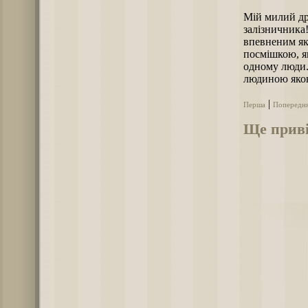
Мій милий др
залізничника
впевненим як 
посмішкою, я
одному люди.
людиною якою
|
Перша
Попередн
Ще приві