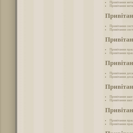
Привітання мет
Привітання мета
Привітан
Привітання сис
Привітання сист
Привітан
Привітання прац
Привітання прац
Привітан
Привітання дес
Привітання деса
Привіта
Привітання шах
Привітання шахт
Привітан
Привітання прац
Привітання прац