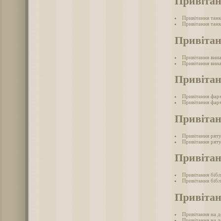
Привітан
Привітання танк
Привітання танк
Привітан
Привітання вина
Привітання вина
Привіта
Привітання фар
Привітання фарм
Привіта
Привітання рят
Привітання ряту
Привітан
Привітання бібл
Привітання бібл
Привітан
Привітання на д
Привітання на де