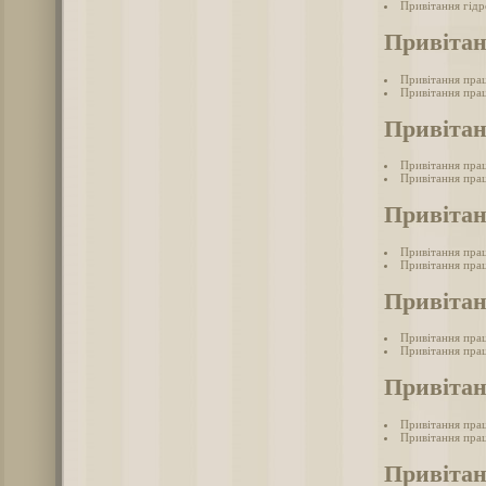
Привітання гідр
Привітан
Привітання прац
Привітання прац
Привітан
Привітання прац
Привітання прац
Привітан
Привітання прац
Привітання прац
Привітан
Привітання пра
Привітання прац
Привітан
Привітання прац
Привітання прац
Привітан