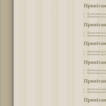
Привітан
Привітання на де
Привітання на де
Привітан
Привітання на д
Привітання на д
Привітан
Привітання арх
Привітання архі
Привітан
Привітання на д
Привітання на де
Привіта
Привітання риб
Привітання риба
Привітан