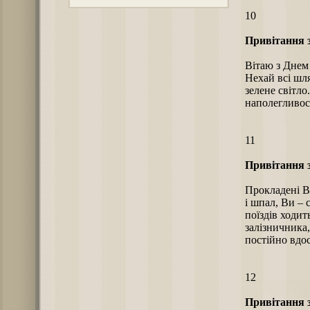
10
Привітання з
Вітаю з Днем
Нехай всі шл
зелене світло.
наполегливос
11
Привітання з
Прокладені Ва
і шпал, Ви –
поїздів ходит
залізничника,
постійно вдо
12
Привітання з