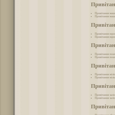
Привіта
Привітання маш
Привітання маш
Привіта
Привітання юри
Привітання юри
Привіта
Привітання пош
Привітання пош
Привітан
Привітання мілі
Привітання мілі
Привітан
Привітання залі
Привітання залі
Привітан