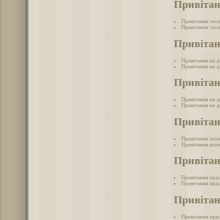
Привітан
Привітання гео
Привітання геол
Привітан
Привітання на 
Привітання на д
Привітан
Привітання на д
Привітання на д
Привітан
Привітання пси
Привітання псих
Привітан
Привітання пра
Привітання прац
Привітан
Привітання прац