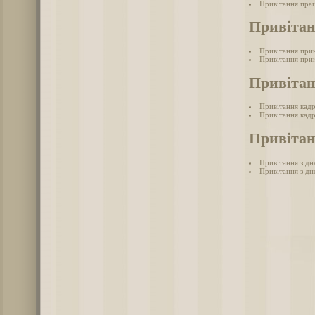
Привітання прац
Привіта
Привітання при
Привітання при
Привіта
Привітання кад
Привітання кадр
Привітан
Привітання з дн
Привітання з дн