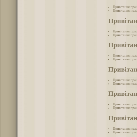
Привітання прац
Привітання прац
Привітан
Привітання прац
Привітання прац
Привітан
Привітання пра
Привітання прац
Привітан
Привітання пра
Привітання пра
Привіта
Привітання пра
Привітання прац
Привітан
Привітання пра
Привітання прац