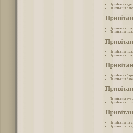
Привітання адв
Привітання адво
Привітан
Привітання прац
Привітання прац
Привітан
Привітання пра
Привітання пра
Привіта
Привітання бар
Привітання барм
Привітан
Привітання сто
Привітання стом
Привітан
Привітання на д
Привітання на д