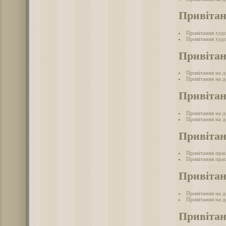
Привіта
Привітання худ
Привітання худ
Привітан
Привітання на д
Привітання на д
Привітан
Привітання на де
Привітання на де
Привітан
Привітання пра
Привітання прац
Привітан
Привітання на д
Привітання на д
Привітан