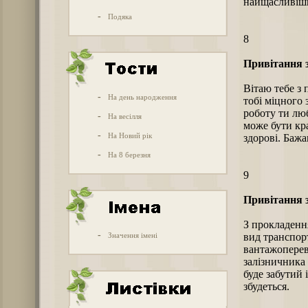
найщасливіш
-
Подяка
8
Привітання з
Вітаю тебе з
-
На день народження
тобі міцного 
роботу ти лю
-
На весілля
може бути кра
-
На Новий рік
здорові. Бажа
-
На 8 березня
9
Привітання з
З прокладення
-
Значення імені
вид транспорт
вантажопереві
залізничника 
буде забутий 
збудеться.