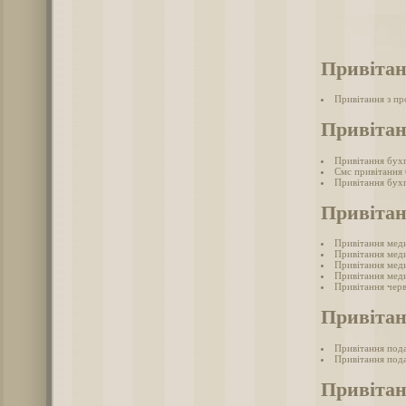
Привітан
Привітання з п
Привітан
Привітання бух
Смс привітання
Привітання бухг
Привіта
Привітання мед
Привітання меди
Привітання меди
Привітання меди
Привітання черв
Привітан
Привітання под
Привітання пода
Привітан