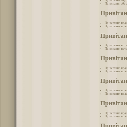
Привітання збр
Привітання збро
Привітан
Привітання пра
Привітання прац
Привітан
Привітання нот
Привітання нота
Привітан
Привітання прац
Привітання прац
Привітан
Привітання пра
Привітання прац
Привітан
Привітання прац
Привітання прац
Привітан