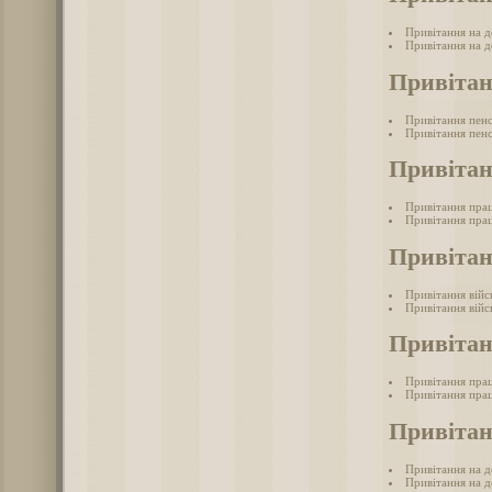
Привітання на д
Привітання на д
Привітан
Привітання пен
Привітання пенс
Привітан
Привітання прац
Привітання прац
Привітан
Привітання війс
Привітання війс
Привітан
Привітання прац
Привітання прац
Привітан
Привітання на д
Привітання на д