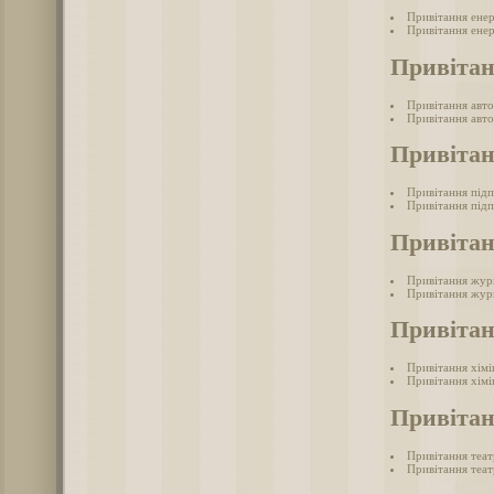
Привітання ене
Привітання енер
Привітан
Привітання авто
Привітання авто
Привіта
Привітання під
Привітання підп
Привітан
Привітання жур
Привітання журн
Привітан
Привітання хімі
Привітання хімі
Привітан
Привітання теа
Привітання теат