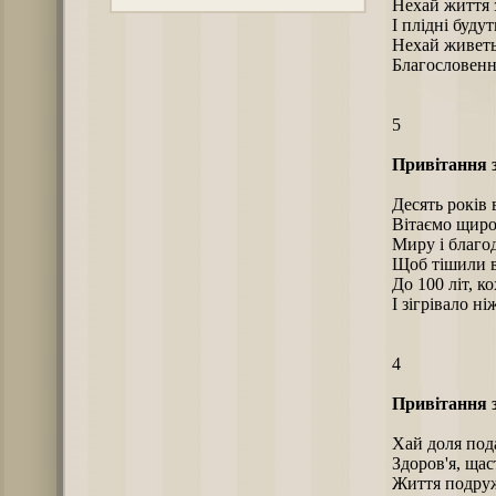
Нехай життя 
І плідні буду
Нехай живеть
Благословенні
5
Привітання 
Десять років 
Вітаємо щиро 
Миру і благод
Щоб тішили в
До 100 літ, к
І зігрівало н
4
Привітання 
Хай доля под
Здоров'я, щаст
Життя подруж