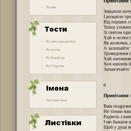
Привітання 
-
Подяка
Зміцніли почу
І розцвіло тр
Від перших с
Тепер упевне
Зі святом оди
Хай в пелюст
-
На день народження
Як колючки, 
А залишайте 
-
На весілля
Трояндовим 
-
На Новий рік
Хай наповняю
Хоч ювілеїв б
-
На 8 березня
Запам'ятайте 
6
Привітання 
-
Значення імені
Ваш подружні
Не тільки ваш
Радіють з вам
І ми бажаєм щ
Щоб у душі в