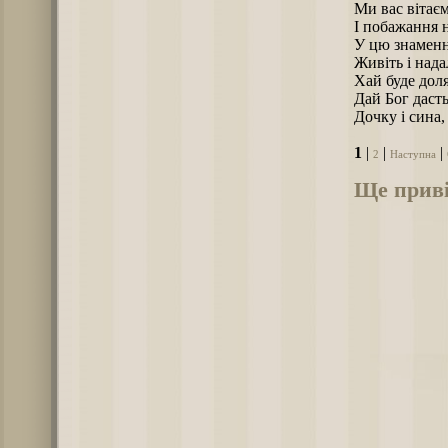
Ми вас вітаєм
І побажання 
У цю знаменн
Живіть і над
Хай буде доля
Дай Бог дасть
Дочку і сина,
1
|
|
|
2
Наступна
Ще приві