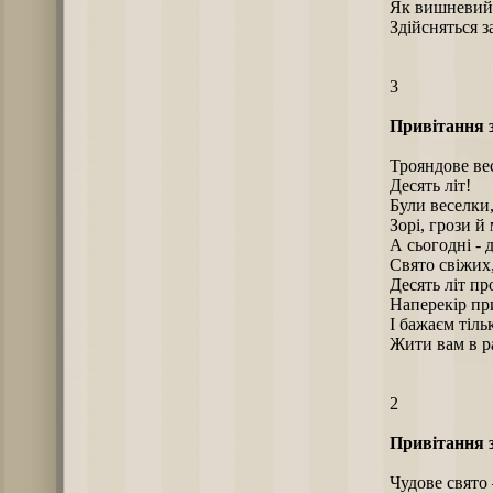
Як вишневий 
Здійсняться за
3
Привітання 
Трояндове вес
Десять літ!
Були веселки,
Зорі, грози й
А сьогодні - 
Свято свіжих
Десять літ пр
Наперекір пр
І бажаєм тіль
Жити вам в ра
2
Привітання 
Чудове свято 