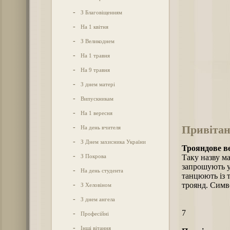
-
З Благовіщенням
-
На 1 квітня
-
З Великоднем
-
На 1 травня
-
На 9 травня
-
З днем матері
-
Випускникам
-
На 1 вересня
Привітан
-
На день вчителя
-
З Днем захисника України
Трояндове в
-
З Покрова
Таку назву м
запрошують у 
-
На день студента
тан­цюють із 
-
троянд. Симв
З Хеловіном
-
З днем ангела
7
-
Професійні
-
Інші вітання