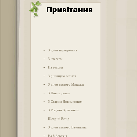
-
З днем народження
-
З ювілеєм
-
На весілля
-
З річницею весілля
-
З днем святого Миколая
-
З Новим роком
-
З Старим Новим роком
-
З Різдвом Христовим
-
Щедрий Вечір
-
З днем святого Валентина
-
На 8 березня