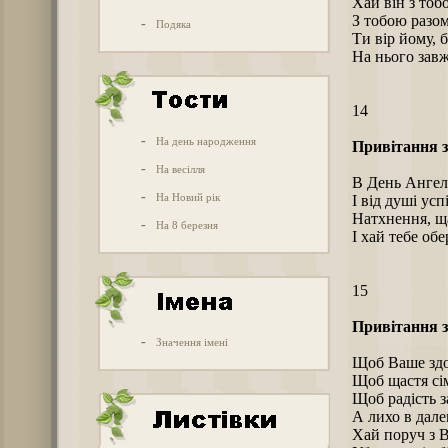
Хай він з тоб
З тобою разом
-
Подяка
Ти вір йому, б
На нього завж
14
-
На день народження
Привітання з
-
На весілля
В День Ангел
-
На Новий рік
І від душі ус
Натхнення, ща
-
На 8 березня
І хай тебе обе
15
Привітання з
-
Значення імені
Щоб Ваше здор
Щоб щастя сі
Щоб радість з
А лихо в далек
Хай поруч з 