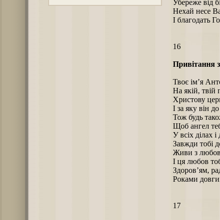
Убереже від б
Нехай несе Ва
І благодать Г
16
Привітання з
Твоє ім’я Ант
На якій, твій
Христову церк
І за яку він д
Тож будь так
Щоб ангел те
У всіх ділах 
Завжди тобі д
Живи з любов
І ця любов тоб
Здоров’ям, ра
Роками довги
17