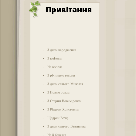
-
З днем народження
-
З ювілеєм
-
На весілля
-
З річницею весілля
-
З днем святого Миколая
-
З Новим роком
-
З Старим Новим роком
-
З Різдвом Христовим
-
Щедрий Вечір
-
З днем святого Валентина
-
На 8 березня