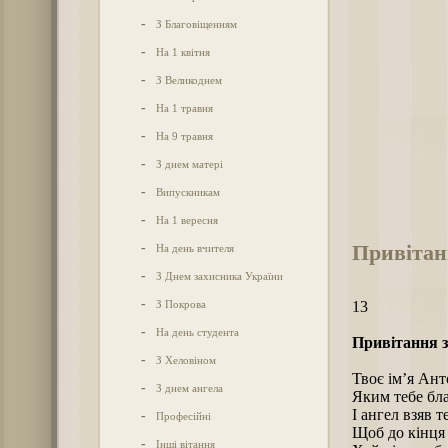
-
З Благовіщенням
-
На 1 квітня
-
З Великоднем
-
На 1 травня
-
На 9 травня
-
З днем матері
-
Випускникам
-
На 1 вересня
Привітан
-
На день вчителя
-
З Днем захисника України
-
З Покрова
13
-
На день студента
Привітання з
-
З Хеловіном
Твоє ім’я Ант
-
З днем ангела
Яким тебе бл
І ангел взяв т
-
Професійні
Щоб до кінця 
-
Інші вітання