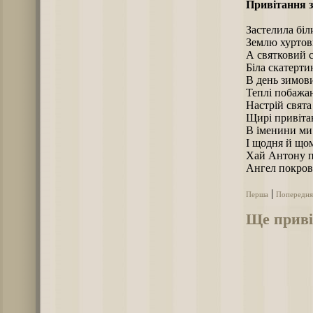
Привітання з
Застелила біл
Землю хуртов
А святковий с
Біла скатерти
В день зимов
Теплі побажа
Настрій свята 
Щирі привіта
В іменини ми
І щодня й щом
Хай Антону п
Ангел покров
|
Перша
Попередня
Ще приві