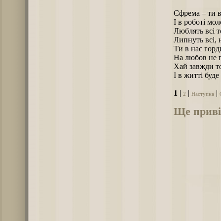
Єфрема – ти в
І в роботі мо
Люблять всі т
Липнуть всі, 
Ти в нас горд
На любов не 
Хай завжди то
І в житті буде
1
|
|
|
2
Наступна
Ще приві