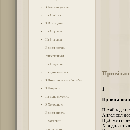
-
З Благовіщенням
-
На 1 квітня
-
З Великоднем
-
На 1 травня
-
На 9 травня
-
З днем матері
-
Випускникам
-
На 1 вересня
Привітан
-
На день вчителя
-
З Днем захисника України
-
З Покрова
1
-
На день студента
Привітання з
-
З Хеловіном
Нехай у день 
-
З днем ангела
Ангел сил дод
Щоб життя не 
-
Професійні
Хай додасть н
-
Інші вітання