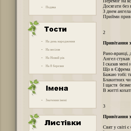
Перемог на ко
Досягати без 
-
Подяка
З днем ангел
Прийми приві
2
-
На день народження
Привітання з
-
На весілля
Рано-вранці, 
-
На Новий рік
Ангел стукав 
І сказав мені 
-
На 8 березня
Що в Єфрема 
Бажаю тобі: 
Блакитних чи 
І щастя безме
В житті кохат
-
Значення імені
3
Привітання з
Свят у світі є