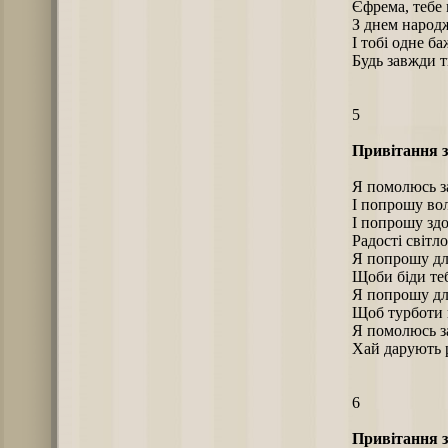
Єфрема, тебе 
З днем народ
І тобі одне ба
Будь завжди т
5
Привітання з
Я помолюсь за
І попрошу во
І попрошу здо
Радості світло
Я попрошу для
Щоби біди теб
Я попрошу для
Щоб турботи щ
Я помолюсь за
Хай дарують ро
6
Привітання з