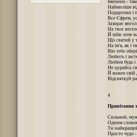
Іменини - так
Наймиліше від
Подарунки і п
Все Єфрем, усе
Зазирає янгол
На твоє весел
Й ніби хоче н
Що святий у т
На ім'я, як і т
Він тебе обері
Любить і засте
Любим будь і 
Не цурайсь св
Й кожен свій 
Відсвяткуй ра
4
Привітання з
Сильний, муж
Одним словом
Ти найкращий 
Просто чудо -