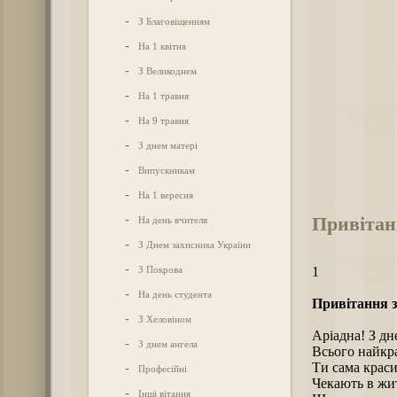
-
З Благовіщенням
-
На 1 квітня
-
З Великоднем
-
На 1 травня
-
На 9 травня
-
З днем матері
-
Випускникам
-
На 1 вересня
Привітан
-
На день вчителя
-
З Днем захисника України
-
З Покрова
1
-
На день студента
Привітання з
-
З Хеловіном
Аріадна! З дн
-
З днем ангела
Всього найкр
Ти сама краси
-
Професійні
Чекають в жит
-
Інші вітання