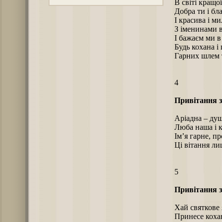
В світі кращої
Добра ти і бл
І красива і ми
З іменинами в
І бажаєм ми в
Будь кохана і
Гарних шлем т
4
Привітання з
Аріадна – ду
Люба наша і 
Ім’я гарне, пр
Ці вітання ли
5
Привітання з
Хай святкове
Принесе кохан