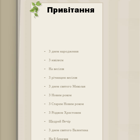
-
З днем народження
-
З ювілеєм
-
На весілля
-
З річницею весілля
-
З днем святого Миколая
-
З Новим роком
-
З Старим Новим роком
-
З Різдвом Христовим
-
Щедрий Вечір
-
З днем святого Валентина
-
На 8 березня