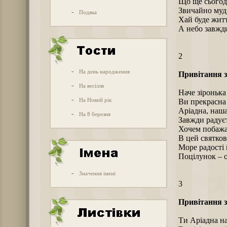
Що ще сьогод
Звичайно мудр
-
Подяка
Хай буде житт
А небо завжди
2
-
На день народження
Привітання з
-
На весілля
Наче зіронька 
-
На Новий рік
Ви прекрасна
Аріадна, наш
-
На 8 березня
Завжди радуєт
Хочем побажа
В цей святков
Море радості 
Поцілунок – о
-
Значення імені
3
Привітання з
Ти Аріадна н