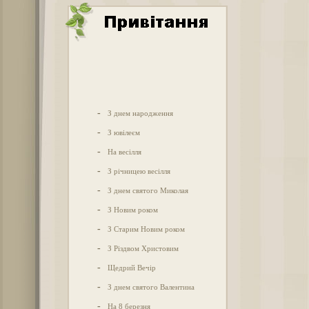
-
З днем народження
-
З ювілеєм
-
На весілля
-
З річницею весілля
-
З днем святого Миколая
-
З Новим роком
-
З Старим Новим роком
-
З Різдвом Христовим
-
Щедрий Вечір
-
З днем святого Валентина
-
На 8 березня