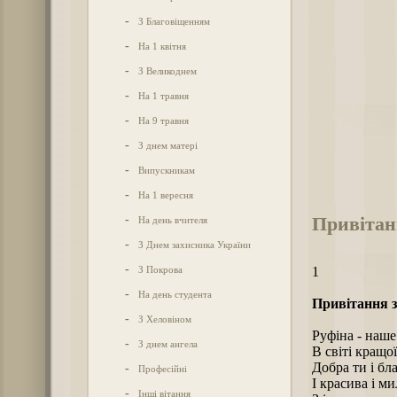
-
З Благовіщенням
-
На 1 квітня
-
З Великоднем
-
На 1 травня
-
На 9 травня
-
З днем матері
-
Випускникам
-
На 1 вересня
Привітан
-
На день вчителя
-
З Днем захисника України
-
З Покрова
1
-
На день студента
Привітання з
-
З Хеловіном
Руфіна - наше
-
З днем ангела
В світі кращої
Добра ти і бл
-
Професійні
І красива і ми
-
Інші вітання