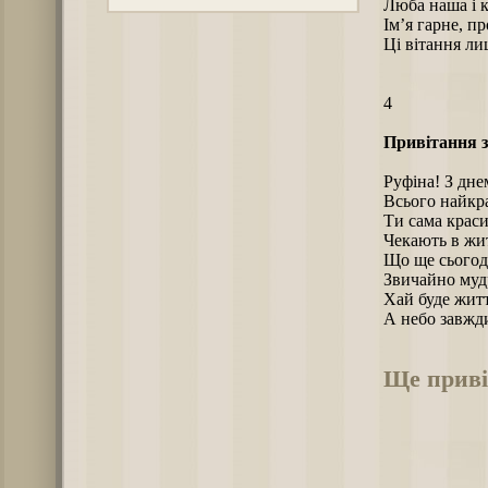
Люба наша і 
Ім’я гарне, пр
Ці вітання ли
4
Привітання з
Руфіна! З дне
Всього найкр
Ти сама краси
Чекають в жит
Що ще сьогод
Звичайно мудр
Хай буде житт
А небо завжди
Ще приві