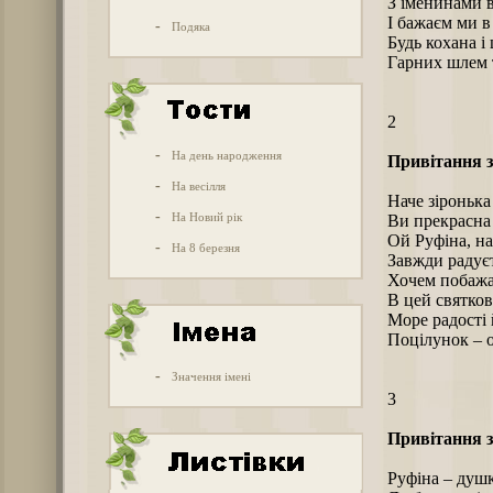
З іменинами в
І бажаєм ми в
-
Подяка
Будь кохана і
Гарних шлем т
2
-
На день народження
Привітання з
-
На весілля
Наче зіронька 
-
На Новий рік
Ви прекрасна
Ой Руфіна, н
-
На 8 березня
Завжди радуєт
Хочем побажа
В цей святков
Море радості 
Поцілунок – о
-
Значення імені
3
Привітання з
Руфіна – душ